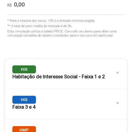
0,00
R$
* Para a maioria dos casos, 10% é a entrada mínima exigida.
** A taxa de juros média do mercado é de 0%.
Esta simulação utiliza a tabela
PRICE
. Consulte seu banco para obter uma
simulação completa de valores e condições para o seu caso em particular.
HIS
Habitação de Interesse Social - Faixa 1 e 2
Engloba as
HIS
Faixas 1 e 2
. Público com renda familiar de até
3 salários mínimos.
Faixa 3 e 4
RENDA FAMILIAR MÁXIMA
Até R$ 5.000,00
Engloba as
HMP
Faixas 3 e 4
. Renda familiar de 3 a 6 salários