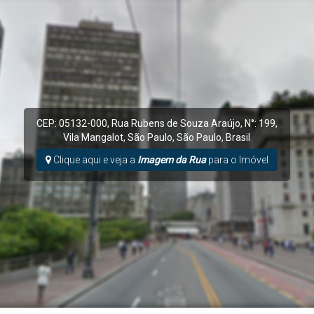
CEP: 05132-000
,
Rua Rubens de Souza Araújo
,
N°:
199
,
Vila Mangalot
,
São Paulo
,
São Paulo
,
Brasil
Clique aqui e veja a
Imagem da Rua
para o Imóvel