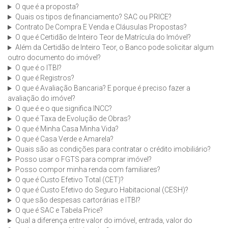
O que é a proposta?
Quais os tipos de financiamento? SAC ou PRICE?
Contrato De Compra E Venda e Cláusulas Propostas?
O que é Certidão de Inteiro Teor de Matrícula do Imóvel?
Além da Certidão de Inteiro Teor, o Banco pode solicitar algum
outro documento do imóvel?
O que é o ITBI?
O que é Registros?
O que é Avaliação Bancaria? E porque é preciso fazer a
avaliação do imóvel?
O que é e o que significa INCC?
O que é Taxa de Evolução de Obras?
O que é Minha Casa Minha Vida?
O que é Casa Verde e Amarela?
Quais são as condições para contratar o crédito imobiliário?
Posso usar o FGTS para comprar imóvel?
Posso compor minha renda com familiares?
O que é Custo Efetivo Total (CET)?
O que é Custo Efetivo do Seguro Habitacional (CESH)?
O que são despesas cartorárias e ITBI?
O que é SAC e Tabela Price?
Qual a diferença entre valor do imóvel, entrada, valor do