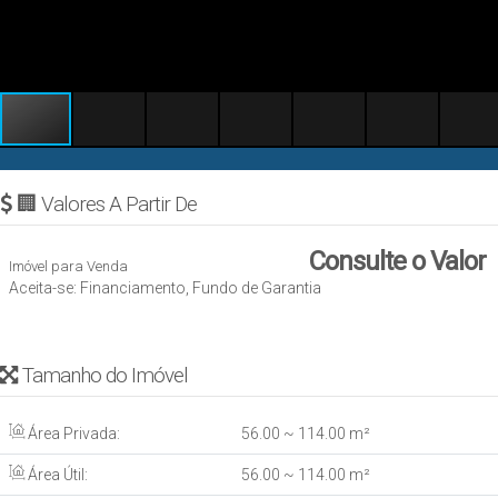
🏢 Valores A Partir De
Consulte o Valor
Imóvel para Venda
Aceita-se: Financiamento, Fundo de Garantia
Tamanho do Imóvel
Área Privada:
56
.00
~ 114
.00
m²
Área Útil:
56
.00
~ 114
.00
m²