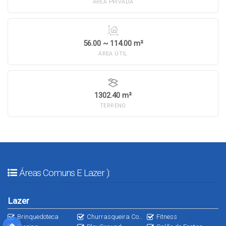
ÁREA PRIVADA
56.00 ~ 114.00 m²
ÁREA ÚTIL
1302.40 m²
TERRENO
Áreas Comuns E Lazer ):
Lazer
Brinquedoteca
Churrasqueira Com Forno de Pizza
Fitness