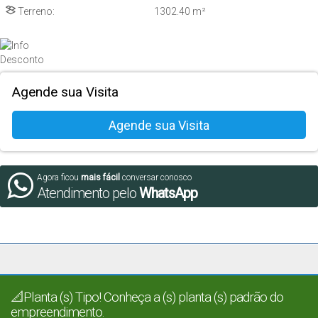
Terreno:
1302
.40
m²
Agende sua Visita
Agora ficou
mais fácil
conversar conosco
Atendimento pelo
WhatsApp
📐Planta (s) Tipo! Conheça a (s) planta (s) padrão do
empreendimento.