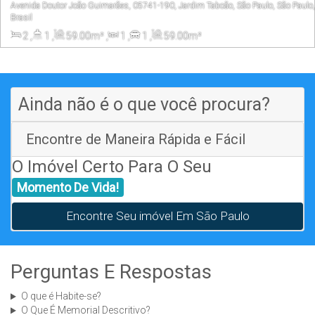
Avenida Doutor João Guimarães, 05741-190, Jardim Taboão, São Paulo, São Paulo,
Brasil
2
,
1
,
59
.00
m²
,
1
,
1
,
59
.00
m²
Ainda não é o que você procura?
Encontre de Maneira Rápida e Fácil
O Imóvel Certo Para O Seu
Momento De Vida!
Encontre Seu imóvel Em São Paulo
Perguntas E Respostas
O que é Habite-se?
O Que É Memorial Descritivo?