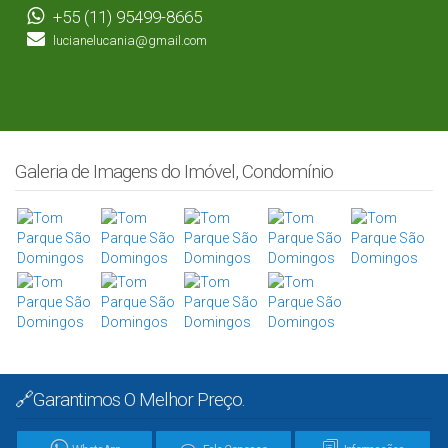
+55 (11) 95499-8665
lucianelucania@gmail.com
Galeria de Imagens do Imóvel, Condomínio
🔗Garantimos O Melhor Preço.