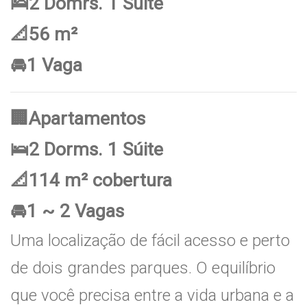
🛌2 Domrs. 1 Súite
📐56 m²
🚘1 Vaga
🏢Apartamentos
🛌2 Dorms. 1 Súite
📐114 m² cobertura
🚘1 ~ 2 Vagas
Uma localização de fácil acesso e perto
de dois grandes parques. O equilíbrio
que você precisa entre a vida urbana e a