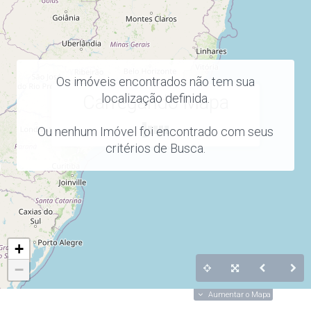
Os imóveis encontrados não tem sua
localização definida.
Carregando Mapa
Ou nenhum Imóvel foi encontrado com seus
critérios de Busca.
+
−
Aumentar o Mapa