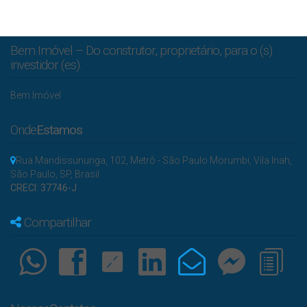
Bem Imóvel – Do construtor, proprietário, para o (s)
investidor (es).
Bem Imóvel
Onde
Estamos
Rua Mandissununga
,
102
,
Metrô - São Paulo Morumbi
,
Vila Inah
,
São Paulo
,
SP
,
Brasil
CRECI: 37746-J
Compartilhar