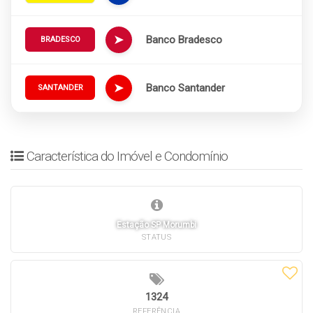
➤
Banco Bradesco
BRADESCO
➤
Banco Santander
SANTANDER
Característica do Imóvel e Condomínio
Estação SP Morumbi
STATUS
1324
REFERÊNCIA