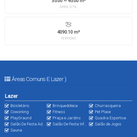
35.00 ~ 45.00 m²
ÁREA ÚTIL
4090.10 m²
TERRENO
Áreas Comuns E Lazer ):
Lazer
Bicicletário
Brinquedoteca
Churrasqueira
Coworking
Fitness
Pet Place
PlayGraund
Praça e Jardins
Quadra Esportiva
Salão De Festa Adulto
Salão De Festa Infantil
Salão de Jogos
Sauna