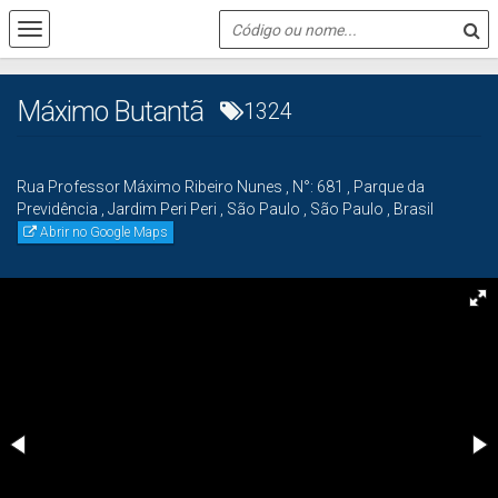
Máximo Butantã
1324
Rua Professor Máximo Ribeiro Nunes
,
N°:
681
,
Parque da
Previdência
,
Jardim Peri Peri
,
São Paulo
,
São Paulo
,
Brasil
Abrir no Google Maps