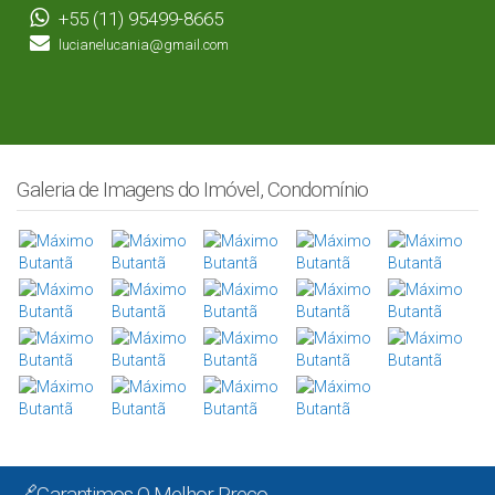
+55 (11) 95499-8665
lucianelucania@gmail.com
Galeria de Imagens do Imóvel, Condomínio
🔗Garantimos O Melhor Preço.