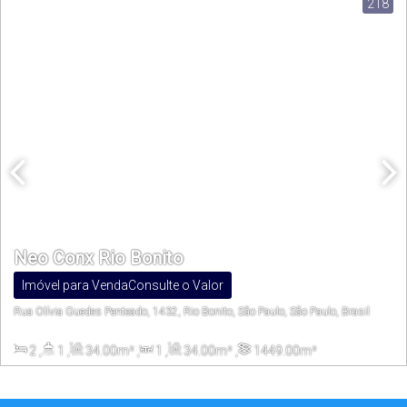
218
Neo Conx Rio Bonito
Imóvel para Venda
Consulte o Valor
Rua Olívia Guedes Penteado, 1432, Rio Bonito, São Paulo, São Paulo, Brasil
2
,
1
,
34
.00
m²
,
1
,
34
.00
m²
,
1449
.00
m²