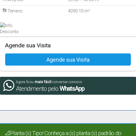
Terreno:
4090
.10
m²
Agende sua Visita
Agora ficou
mais fácil
conversar conosco
Atendimento pelo
WhatsApp
📐Planta (s) Tipo! Conheça a (s) planta (s) padrão do