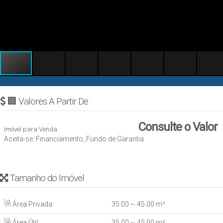
🏢 Valores A Partir De
Consulte o Valor
Imóvel para Venda
Aceita-se: Financiamento, Fundo de Garantia
Tamanho do Imóvel
Área Privada:
35
.00
~ 45
.00
m²
Área Útil:
35
.00
~ 45
.00
m²