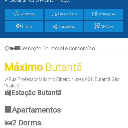
WhatsApp
Fale Conosco
Informações
Imprimir
Compartilhar
QR Code
📋🏡🏢Descrição Do Imóvel e Condomínio
Máximo
Butantã
📍Rua Professor Máximo Ribeiro Nunes 681, Butantã São
Paulo SP
🚉Estação Butantã
🏢Apartamentos
🛌2 Dorms.