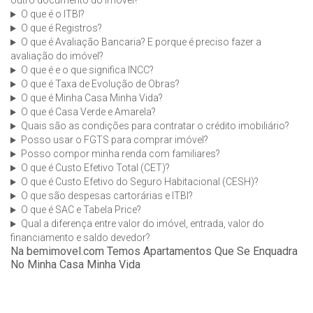
outro documento do imóvel?
O que é o ITBI?
O que é Registros?
O que é Avaliação Bancaria? E porque é preciso fazer a
avaliação do imóvel?
O que é e o que significa INCC?
O que é Taxa de Evolução de Obras?
O que é Minha Casa Minha Vida?
O que é Casa Verde e Amarela?
Quais são as condições para contratar o crédito imobiliário?
Posso usar o FGTS para comprar imóvel?
Posso compor minha renda com familiares?
O que é Custo Efetivo Total (CET)?
O que é Custo Efetivo do Seguro Habitacional (CESH)?
O que são despesas cartorárias e ITBI?
O que é SAC e Tabela Price?
Qual a diferença entre valor do imóvel, entrada, valor do
financiamento e saldo devedor?
Na bemimovel.com Temos Apartamentos Que Se Enquadra
No Minha Casa Minha Vida