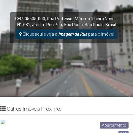
CEP: 05535-000
,
Rua Professor Máximo Ribeiro Nunes
,
N°:
681
,
Jardim Peri Peri
,
São Paulo
,
São Paulo
,
Brasil
Clique aqui e veja a
Imagem da Rua
para o Imóvel
Outros Imóveis Próximo::
Apartamento