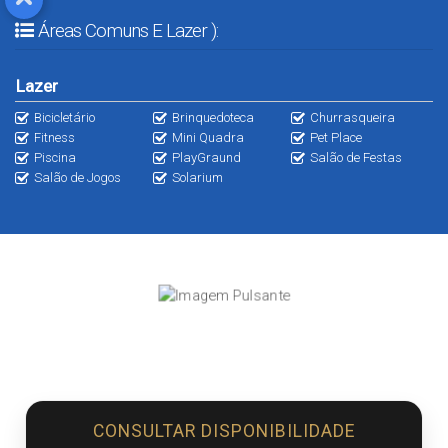
Áreas Comuns E Lazer ):
Lazer
Bicicletário
Brinquedoteca
Churrasqueira
Fitness
Mini Quadra
Pet Place
Piscina
PlayGraund
Salão de Festas
Salão de Jogos
Solarium
CONSULTAR DISPONIBILIDADE