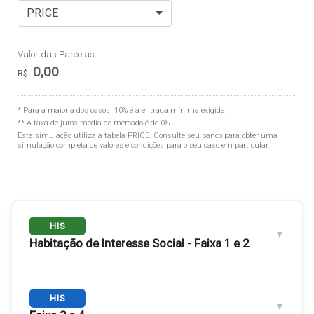
PRICE
Valor das Parcelas
0,00
R$
* Para a maioria dos casos, 10% é a entrada mínima exigida.
** A taxa de juros média do mercado é de 0%.
Esta simulação utiliza a tabela
PRICE
. Consulte seu banco para obter uma
simulação completa de valores e condições para o seu caso em particular.
HIS
Habitação de Interesse Social - Faixa 1 e 2
Engloba as
HIS
Faixas 1 e 2
. Público com renda familiar de até
3 salários mínimos.