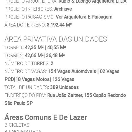
PROJETO ARQUITETURA:
Rubio & Luongo Arquitetura LTDA
PROJETO INTERIORES:
Archiave
PROJETO PAISAGISMO:
Ver Arquitetura E Paisagem
ÁREA DO TERRENO
: 3.192,44 M²
ÁREA PRIVATIVA DAS UNIDADES
TORRE 1:
42,35 M² | 40,55 M²
TORRE 2:
42,66 M²| 36,48 M²
NÚMERO DE TORRES:
2
NÚMERO DE VAGAS:
154 Vagas Automóveis | 02 Vagas
PCD|18 Vagas Motos| 126 Vagas
TOTAL DE UNIDADES
: 389 Unidades
ENDEREÇO DO PDV:
Rua João Zeltner, 155 Capão Redondo
São Paulo SP
Áreas Comuns E De Lazer
BICICLETAS
BRINQUEDOTECA