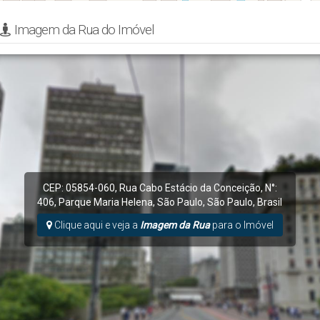
Imagem da Rua do Imóvel
CEP: 05854-060
,
Rua Cabo Estácio da Conceição
,
N°:
406
,
Parque Maria Helena
,
São Paulo
,
São Paulo
,
Brasil
Clique aqui e veja a
Imagem da Rua
para o Imóvel