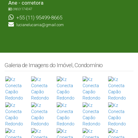
Ane - corretora
CRECI
174347
+55 (11) 95499-8665
lucianelucania@gmail.com
Galeria de Imagens do Imóvel, Condomínio