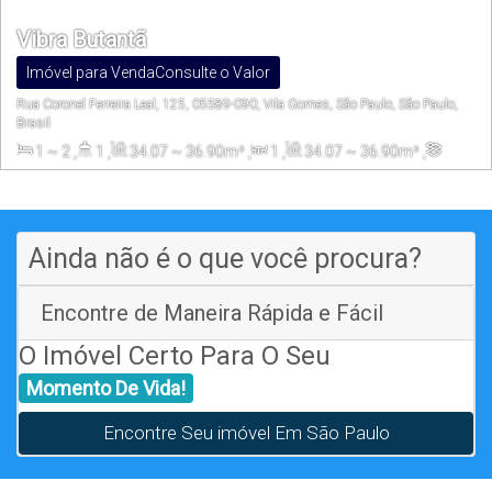
Vibra Butantã
Imóvel para Venda
Consulte o Valor
Rua Coronel Ferreira Leal, 125, 05589-090, Vila Gomes, São Paulo, São Paulo,
Brasil
1 ~ 2
,
1
,
34
.07
~ 36
.90
m²
,
1
,
34
.07
~ 36
.90
m²
,
2515
.00
m²
Ainda não é o que você procura?
Encontre de Maneira Rápida e Fácil
O Imóvel Certo Para O Seu
Momento De Vida!
Encontre Seu imóvel Em São Paulo