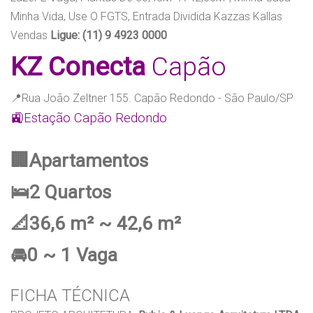
Minha Vida, Use O FGTS, Entrada Dividida Kazzas Kallas
Vendas
Ligue: (11) 9 4923 0000
KZ Conecta
Capão
📍Rua João Zeltner 155. Capão Redondo - São Paulo/SP
🚉Estação Capão Redondo
🏢Apartamentos
🛌2 Quartos
📐36,6 m² ~ 42,6 m²
🚘0 ~ 1 Vaga
FICHA TÉCNICA