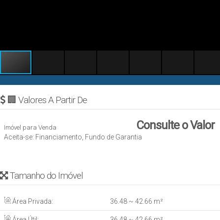
🏢 Valores A Partir De
Consulte o Valor
Imóvel para Venda
Aceita-se: Financiamento, Fundo de Garantia
Tamanho do Imóvel
Área Privada:
36
.48
~ 42
.66
m²
Área Útil:
36
.48
~ 42
.66
m²