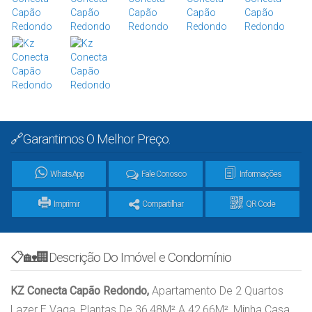
🔗Garantimos O Melhor Preço.
WhatsApp
Fale Conosco
Informações
Imprimir
Compartilhar
QR Code
📋🏡🏢Descrição Do Imóvel e Condomínio
KZ Conecta Capão Redondo,
Apartamento De 2 Quartos
Lazer E Vaga, Plantas De 36,48M² A 42,66M², Minha Casa