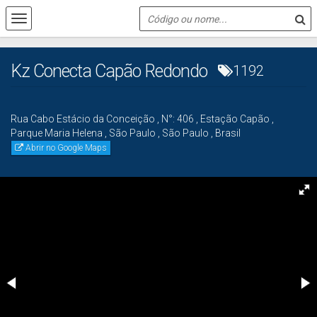
Kz Conecta Capão Redondo
1192
Rua Cabo Estácio da Conceição
,
N°:
406
,
Estação Capão
,
Parque Maria Helena
,
São Paulo
,
São Paulo
,
Brasil
Abrir no Google Maps