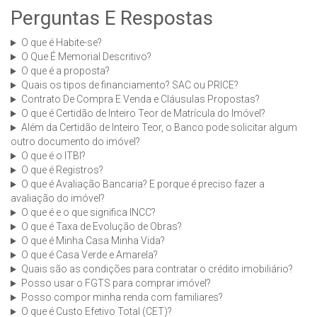
Perguntas E Respostas
O que é Habite-se?
O Que É Memorial Descritivo?
O que é a proposta?
Quais os tipos de financiamento? SAC ou PRICE?
Contrato De Compra E Venda e Cláusulas Propostas?
O que é Certidão de Inteiro Teor de Matrícula do Imóvel?
Além da Certidão de Inteiro Teor, o Banco pode solicitar algum
outro documento do imóvel?
O que é o ITBI?
O que é Registros?
O que é Avaliação Bancaria? E porque é preciso fazer a
avaliação do imóvel?
O que é e o que significa INCC?
O que é Taxa de Evolução de Obras?
O que é Minha Casa Minha Vida?
O que é Casa Verde e Amarela?
Quais são as condições para contratar o crédito imobiliário?
Posso usar o FGTS para comprar imóvel?
Posso compor minha renda com familiares?
O que é Custo Efetivo Total (CET)?