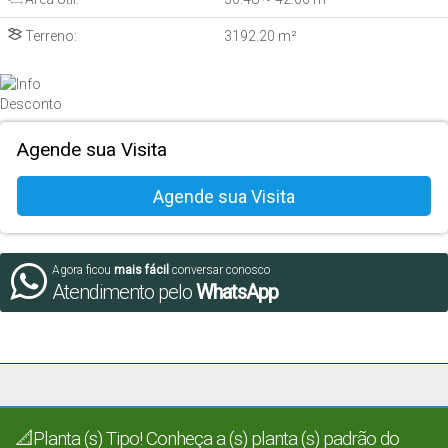
Terreno:
3192
.20
m²
Agende sua Visita
Agora ficou
mais fácil
conversar conosco
Atendimento pelo
WhatsApp
📐Planta (s) Tipo! Conheça a (s) planta (s) padrão do