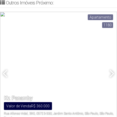
Outros Imóveis Próximo::
Apartamento
1180
Kz Panamby
Valor de Venda
R$
360.000
Rua Afonso Vidal, 390, 05723-330, Jardim Santo Antônio, São Paulo, São Paulo,