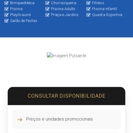
Brinquedoteca
Churrasqueira
Fitness
Piscina
Piscina Adulto
Piscina Infantil
PlayGraund
Praça e Jardins
Quadra Esportiva
Salão de Festas
CONSULTAR DISPONIBILIDADE
➔
Preços e unidades promocionais