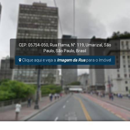
CEP: 05754-050
,
Rua Flama
,
N°:
119
,
Umarizal
,
São
Paulo
,
São Paulo
,
Brasil
Clique aqui e veja a
Imagem da Rua
para o Imóvel