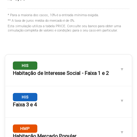
* Para a maioria dos casos, 10% é a entrada mínima exigida.
** A taxa de juros média do mercado é de 0%.
Esta simulação utiliza a tabela
PRICE
. Consulte seu banco para obter uma
simulação completa de valores e condições para o seu caso em particular.
HIS
Habitação de Interesse Social - Faixa 1 e 2
Engloba as
HIS
Faixas 1 e 2
. Público com renda familiar de até
3 salários mínimos.
Faixa 3 e 4
RENDA FAMILIAR MÁXIMA
Até R$ 5.000,00
Engloba as
HMP
Faixas 3 e 4
. Renda familiar de 3 a 6 salários
mínimos.
Habitação Mercado Popular