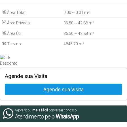
Área Total:
0
.00
~ 0
.01
m²
Área Privada:
36
.50
~ 42
.88
m²
Área Útil:
36
.50
~ 42
.88
m²
Terreno:
4846
.70
m²
Agende sua Visita
Agora ficou
mais fácil
conversar conosco
Atendimento pelo
WhatsApp