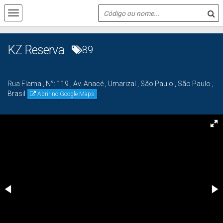
KZ Reserva
89
Rua Flama
,
N°:
119
,
Av. Anacé
,
Umarizal
,
São Paulo
,
São Paulo
,
Brasil
Abrir no Google Maps