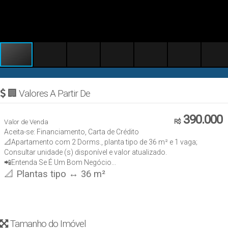
🏢 Valores A Partir De
390.000
Valor de Venda
R$
Aceita-se: Financiamento, Carta de Crédito
📐Apartamento com 2 Dorms., planta tipo de 36 m² e 1 vaga;
Consultar unidade (s) disponível e valor atualizado.
📲Entenda Se É Um Bom Negócio...
📐 Plantas tipo ↔ 36 m²
Tamanho do Imóvel