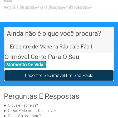
Brasil
2
,
1
,
40
.00
m²
,
1
,
40
.00
m²
,
1964
.00
m²
Ainda não é o que você procura?
Encontre de Maneira Rápida e Fácil
O Imóvel Certo Para O Seu
Momento De Vida!
Encontre Seu imóvel Em São Paulo
Perguntas E Respostas
O que é Habite-se?
O Que É Memorial Descritivo?
O que é a proposta?