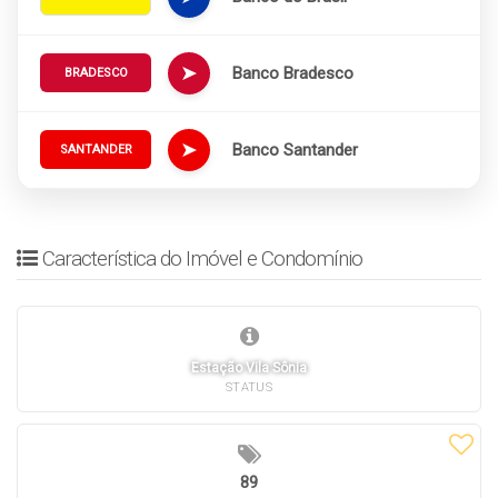
➤
Banco Bradesco
BRADESCO
➤
Banco Santander
SANTANDER
Característica do Imóvel e Condomínio
Estação Vila Sônia
STATUS
89