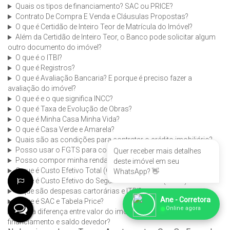
Quais os tipos de financiamento? SAC ou PRICE?
Contrato De Compra E Venda e Cláusulas Propostas?
O que é Certidão de Inteiro Teor de Matrícula do Imóvel?
Além da Certidão de Inteiro Teor, o Banco pode solicitar algum
outro documento do imóvel?
O que é o ITBI?
O que é Registros?
O que é Avaliação Bancaria? E porque é preciso fazer a
avaliação do imóvel?
O que é e o que significa INCC?
O que é Taxa de Evolução de Obras?
O que é Minha Casa Minha Vida?
O que é Casa Verde e Amarela?
Quais são as condições para contratar o crédito imobiliário?
Posso usar o FGTS para comprar imóvel?
Quer receber mais detalhes
Posso compor minha renda com familiares?
deste imóvel em seu
O que é Custo Efetivo Total (CET)?
WhatsApp? 👋
O que é Custo Efetivo do Seguro Habitacional (CESH)?
O que são despesas cartorárias e ITBI?
Ane - Corretora
O que é SAC e Tabela Price?
●
Online agora
Qual a diferença entre valor do imóvel, entrada, valor do
financiamento e saldo devedor?