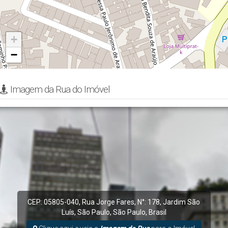
+
−
Imagem da Rua do Imóvel
CEP: 05805-040
,
Rua Jorge Fares
,
N°:
178
,
Jardim São
Luís
,
São Paulo
,
São Paulo
,
Brasil