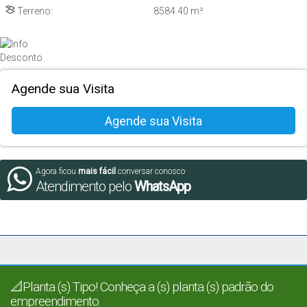
Terreno:
8584
.40
m²
Agende sua Visita
Agora ficou
mais fácil
conversar conosco
Atendimento pelo
WhatsApp
📐Planta (s) Tipo! Conheça a (s) planta (s) padrão do
empreendimento.