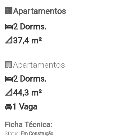
🏢Apartamentos
🛌2 Dorms.
📐37,4 m²
🏢Apartamentos
🛌2 Dorms.
📐44,3 m²
🚘1 Vaga
Ficha Técnica:
Status:
Em Construção