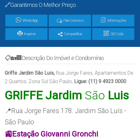
🔗Garantimos O Melhor Preço.
WhatsApp
Fale Conosco
Informações
Imprimir
Compartilhar
QR Code
📋🏡🏢Descrição Do Imóvel e Condomínio
Griffe Jardim São Luis,
Rua Jorge Fares, Apartamentos De
2 Quartos, Zona Sul São Paulo,
Ligue: (11) 9 4923 0000
GRIFFE
Jardim
São
Luis
📍R
ua Jorge Fares 178. Jardim São Luís -
São Paulo
🚉Estação Giovanni Gronchi