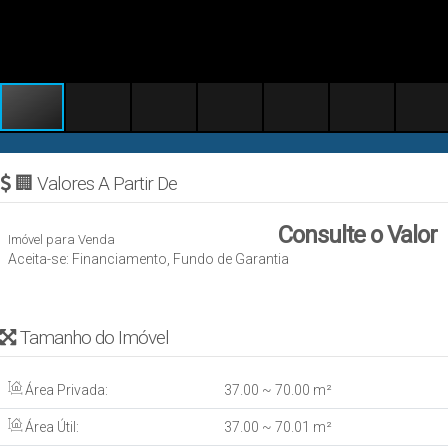
🏢 Valores A Partir De
Consulte o Valor
Imóvel para Venda
Aceita-se: Financiamento, Fundo de Garantia
Tamanho do Imóvel
Área Privada:
37
.00
~ 70
.00
m²
Área Útil:
37
.00
~ 70
.01
m²