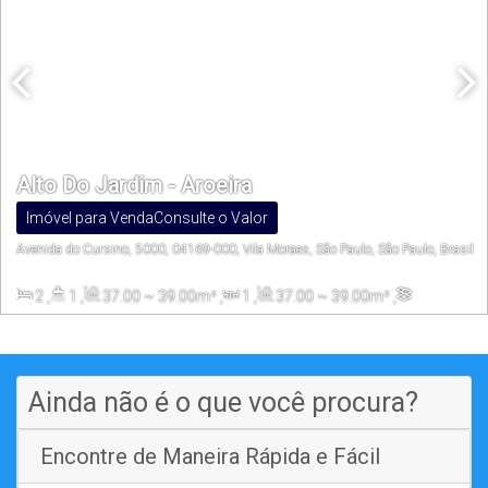
Alto Do Jardim - Aroeira
Imóvel para Venda
Consulte o Valor
Avenida do Cursino, 5000, 04169-000, Vila Moraes, São Paulo, São Paulo, Brasil
2
,
1
,
37
.00
~ 39
.00
m²
,
1
,
37
.00
~ 39
.00
m²
,
4219
.40
m²
Ainda não é o que você procura?
Encontre de Maneira Rápida e Fácil