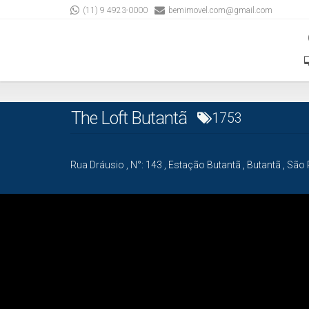
(11) 9 4923-0000
bemimovel.com@gmail.com
The Loft Butantã
1753
Rua Dráusio
,
N°:
143
,
Estação Butantã
,
Butantã
,
São 