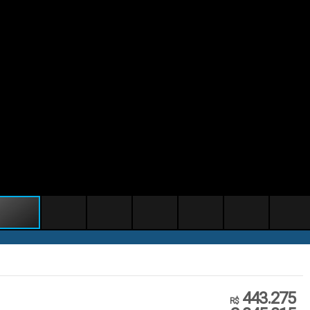
443.275
R$