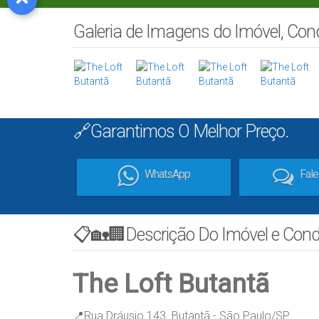
Galeria de Imagens do Imóvel, Co
🔗Garantimos O Melhor Preço.
WhatsApp
Fal
📋🏡🏢Descrição Do Imóvel e Con
The Loft Butantã
📍Rua Dráusio 143. Butantã - São Paulo/SP