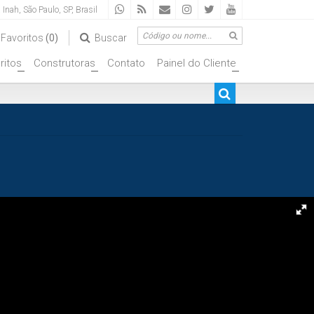
a Inah
,
São Paulo
,
SP
,
Brasil
Favoritos
(0)
Buscar
ritos
Construtoras
Contato
Painel do Cliente
+
+
+