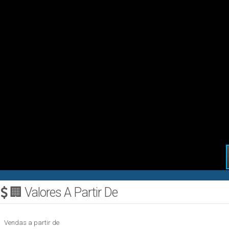
🏢 Valores A Partir De
Vendas a partir de