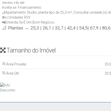
Vendas irão até
Aceita-se: Financiamento
📐Apartamento Studio, planta tipo de 25,3 m²; Consultar unidade (s) di
⚙️📈Unidades R2V
📲Entenda Se É Um Bom Negócio...
📐 Plantas ↔ 25,3 | 26,1 | 32,7 | 42,4 | 54,5| 67,9 | 80,6
Tamanho do Imóvel
Área Privada:
20
.
Área Útil:
20
.