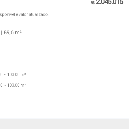
2.045.015
R$
sponível e valor atualizado.
 | 89,6 m²
00
~ 103
.00
m²
00
~ 103
.00
m²