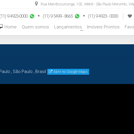
Rua Mandissununga
,
102
,
Metrô - São Paulo Morumbi
,
Vil
(11) 9 4923-0000
(11) 9 5499 - 8665
(11) 9 4923 - 0000
Home
Quem somos
Lançamentos
Imóveis Prontos
Favo
+
Paulo
,
São Paulo
,
Brasil
Abrir no Google Maps