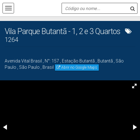
Vila Parque Butantã - 1, 2 e 3 Quartos
1264
Avenida Vital Brasil
,
N°:
157
,
Estação Butantã
,
Butantã
,
São
Paulo
,
São Paulo
,
Brasil
Abrir no Google Maps