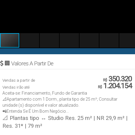
🏢 Valores A Partir De
350.320
Vendas a partir de
R$
1.204.154
Vendas irão até
R$
Aceita-se: Financiamento, Fundo de Garantia
📐Apartamento com 1 Dorm., planta tipo de 25 m²; Consultar
unidade (s) disponível e valor atualizado.
📲Entenda Se É Um Bom Negócio...
📐 Plantas tipo ↔ Studio Res. 25 m² | NR 29,9 m² |
Res. 31* | 79 m²