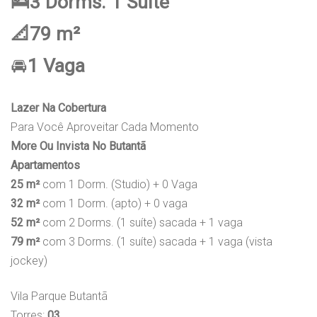
🛌3 Dorms. 1 Suíte
📐79 m²
🚘
1 Vaga
Lazer Na Cobertura
Para Você Aproveitar Cada Momento
More Ou Invista No Butantã
Apartamentos
25 m²
com 1 Dorm. (Studio) + 0 Vaga
32 m²
com 1 Dorm. (apto) + 0 vaga
52 m²
com 2 Dorms. (1 suíte) sacada + 1 vaga
79 m²
com 3 Dorms. (1 suíte) sacada + 1 vaga (vista
jockey)
Vila Parque Butantã
Torres:
03