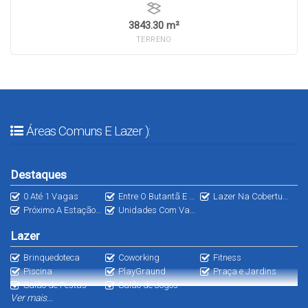
3843.30 m²
TERRENO
Áreas Comuns E Lazer ):
Destaques
0 Até 1 Vagas
Entre O Butantã E Pinheiros
Lazer Na Cobertura
Próximo A Estação De Metrô
Unidades Com Varanda
Lazer
Brinquedoteca
Coworking
Fitness
Piscina
PlayGraund
Praça e Jardins
Salão de Festas
Salão de Jogos
Ver mais...