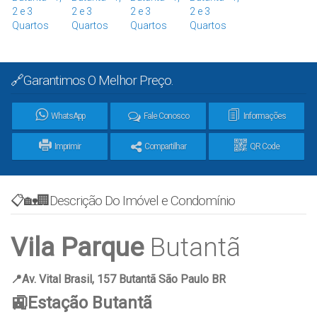
🔗Garantimos O Melhor Preço.
WhatsApp
Fale Conosco
Informações
Imprimir
Compartilhar
QR Code
📋🏡🏢Descrição Do Imóvel e Condomínio
Vila Parque
Butantã
📍Av. Vital Brasil, 157 Butantã São Paulo BR
🚉Estação Butantã