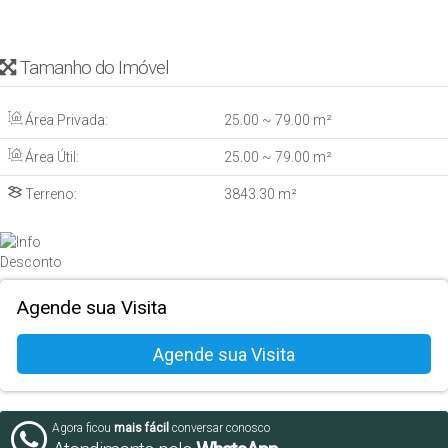
Tamanho do Imóvel
Área Privada:
25
.00
~ 79
.00
m²
Área Útil:
25
.00
~ 79
.00
m²
Terreno:
3843
.30
m²
Agende sua Visita
Agora ficou
mais fácil
conversar conosco