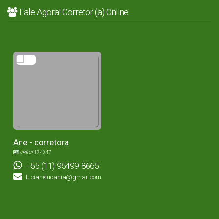
Fale Agora! Corretor (a) Online
Ane - corretora
CRECI
174347
+55 (11) 95499-8665
lucianelucania@gmail.com