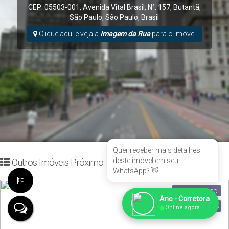
CEP: 05503-001
,
Avenida Vital Brasil
,
N°:
157
,
Butantã
,
São Paulo
,
São Paulo
,
Brasil
Clique aqui e veja a
Imagem da Rua
para o Imóvel
Quer receber mais detalhes
deste imóvel em seu
Outros Imóveis Próximo::
WhatsApp? 👋
Apartamento
Ane - Corretora
●
298
Online agora