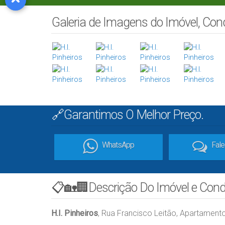
Galeria de Imagens do Imóvel, Co
🔗Garantimos O Melhor Preço.
WhatsApp
Fal
📋🏡🏢Descrição Do Imóvel e Con
H.I. Pinheiros
, Rua Francisco Leitão, Apartamen