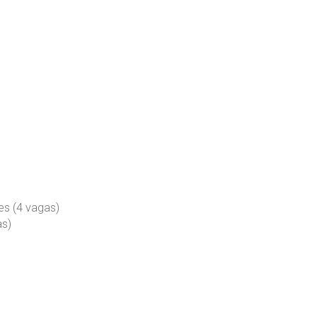
es (4 vagas)
as)