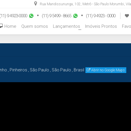
Rua Mandissununga
,
102
,
Metrô - São Paulo Morumbi
,
Vil
(11) 9 4923-0000
(11) 9 5499 - 8665
(11) 9 4923 - 0000
Home
Quem somos
Lançamentos
Imóveis Prontos
Favo
+
inho
,
Pinheiros
,
São Paulo
,
São Paulo
,
Brasil
Abrir no Google Maps