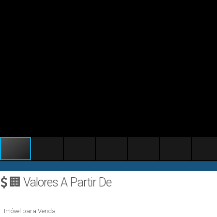
🏢 Valores A Partir De
Imóvel para Venda