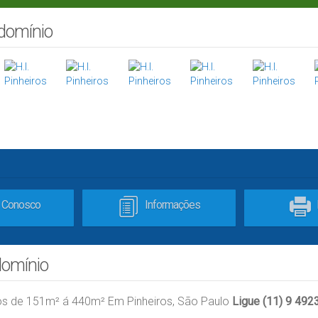
ndomínio
e Conosco
Informações
domínio
tos de 151m² á 440m² Em Pinheiros, São Paulo
Ligue (11) 9 492