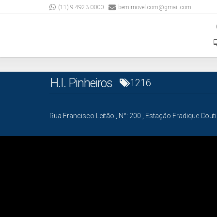
(11) 9 4923-0000
bemimovel.com@gmail.com
H.I. Pinheiros
1216
Rua Francisco Leitão
,
N°:
200
,
Estação Fradique Cout