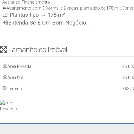
Aceita-se: Financiamento
🛌Apartamento com 3 Dorms. e 2 vagas, planta tipo de 178 m²; Consulta
📐 Plantas tipo ↔ 178 m²
📲Entenda Se É Um Bom Negócio...
Tamanho do Imóvel
Área Privada:
151
.0
Área Útil:
151
.0
Terreno:
3637
.