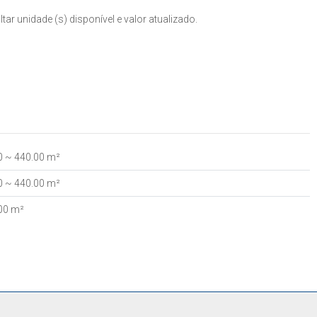
r unidade (s) disponível e valor atualizado.
0
~ 440
.00
m²
0
~ 440
.00
m²
00
m²