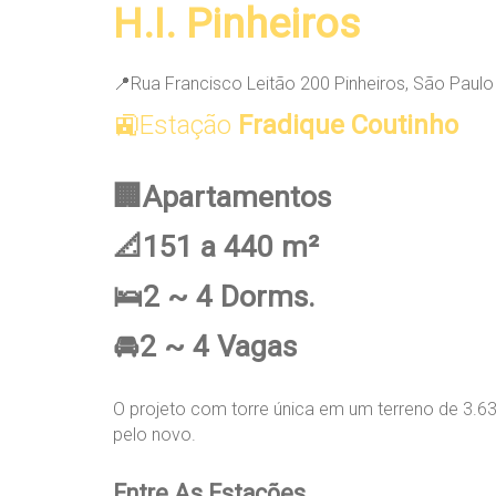
H.I. Pinheiros
📍Rua Francisco Leitão 200 Pinheiros, São Paulo 
🚉Estação
Fradique Coutinho
🏢Apartamentos
📐151 a 440 m²
🛌2 ~ 4 Dorms.
🚘2 ~ 4 Vagas
O projeto com torre única em um terreno de 3.6
pelo novo.
Entre As Estações