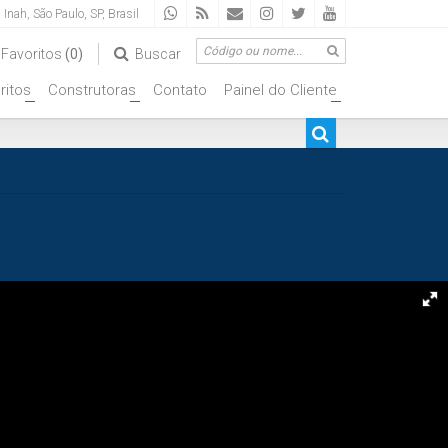
a Inah
,
São Paulo
,
SP
,
Brasil
Favoritos
(0)
Buscar
ritos
Construtoras
Contato
Painel do Cliente
+
+
+