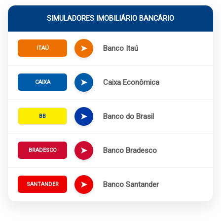
SIMULADORES IMOBILIÁRIO BANCÁRIO
➤
Banco Itaú
ITAÚ
➤
Caixa Econômica
CAIXA
➤
Banco do Brasil
BB
➤
Banco Bradesco
BRADESCO
➤
Banco Santander
SANTANDER