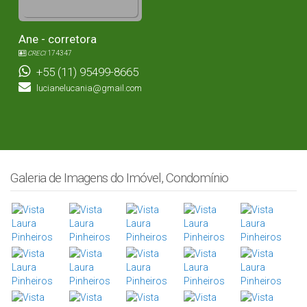
Ane - corretora
CRECI
174347
+55 (11) 95499-8665
lucianelucania@gmail.com
Galeria de Imagens do Imóvel, Condomínio