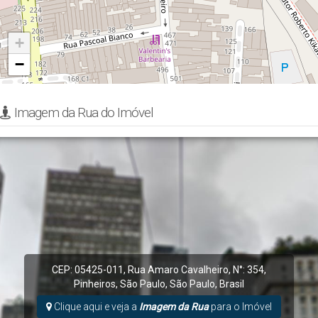
+
−
Imagem da Rua do Imóvel
CEP: 05425-011
,
Rua Amaro Cavalheiro
,
N°:
354
,
Pinheiros
,
São Paulo
,
São Paulo
,
Brasil
Clique aqui e veja a
Imagem da Rua
para o Imóvel