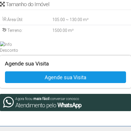
Tamanho do Imóvel
Área Útil:
105
.00
~ 130
.00
m²
Terreno:
1500
.00
m²
Agende sua Visita
Agora ficou
mais fácil
conversar conosco
Atendimento pelo
WhatsApp