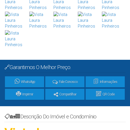
🔗Garantimos O Melhor Preço.
WhatsApp
Fale Conosco
Informações
Imprimir
Compartilhar
QR Code
📋🏡🏢Descrição Do Imóvel e Condomínio