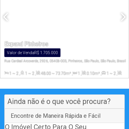
Expand Pinheiros
Valor de Venda
R$
1.705.000
Rua Cardeal Arcoverde, 2926, 05408-003, Pinheiros, São Paulo, São Paulo, Brasil
1 ~ 2
,
1 ~ 2
,
48
.00
~ 73
.70
m²
,
1
,
0
.10
m²
,
1 ~ 2
,
48
.00
~ 73
.70
m²
,
3403
.00
m²
Ainda não é o que você procura?
Encontre de Maneira Rápida e Fácil
O Imóvel Certo Para O Seu