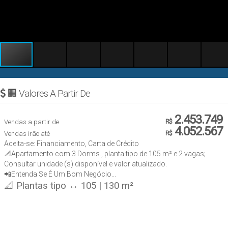
🏢 Valores A Partir De
2.453.749
Vendas a partir de
R$
4.052.567
Vendas irão até
R$
Aceita-se: Financiamento, Carta de Crédito
📐Apartamento com 3 Dorms., planta tipo de 105 m² e 2 vagas;
Consultar unidade (s) disponível e valor atualizado.
📲Entenda Se É Um Bom Negócio...
📐 Plantas tipo ↔ 105 | 130 m²