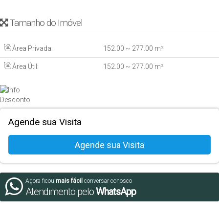
Tamanho do Imóvel
Área Privada:
152
.00
~ 277
.00
m²
Área Útil:
152
.00
~ 277
.00
m²
Agende sua Visita
Agora ficou
mais fácil
conversar conosco
Atendimento pelo
WhatsApp