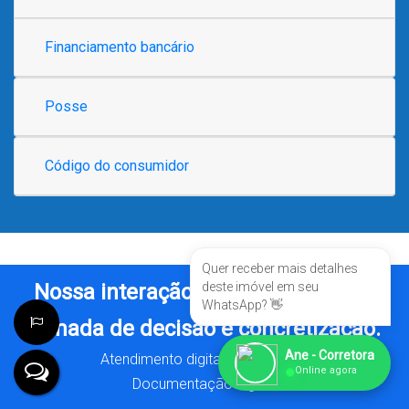
Financiamento bancário
Posse
Código do consumidor
Quer receber mais detalhes
Nossa interação é essencial para a
deste imóvel em seu
WhatsApp? 👋
tomada de decisão e concretização.
Ane - Corretora
Atendimento digital e presencial.
●
Online agora
Documentação digital.