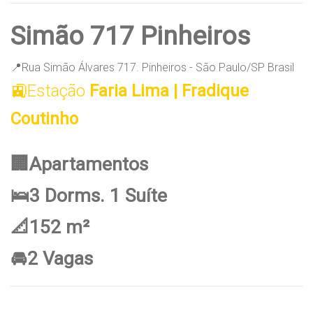
Simão 717 Pinheiros
📍Rua Simão Álvares 717. Pinheiros - São Paulo/SP Brasil
🚉Estação
Faria Lima | Fradique
Coutinho
🏢Apartamentos
🛌3 Dorms. 1 Suíte
📐152 m²
🚘2 Vagas