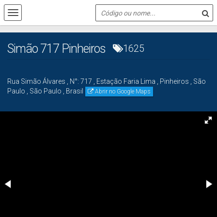
Simão 717 Pinheiros
1625
Rua Simão Álvares
,
N°:
717
,
Estação Faria Lima
,
Pinheiros
,
São
Paulo
,
São Paulo
,
Brasil
Abrir no Google Maps