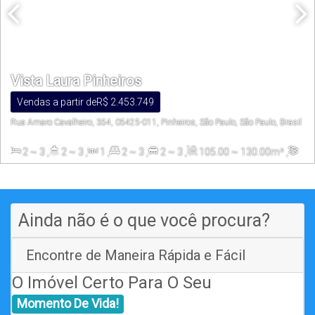
Vista Laura Pinheiros
Vendas a partir de
R$
2.453.749
Rua Amaro Cavalheiro, 354, 05425-011, Pinheiros, São Paulo, São Paulo, Brasil
2 ~ 3
,
2 ~ 3
,
1
,
2 ~ 3
,
2 ~ 3
,
105
.00
~ 130
.00
m²
,
1500
.00
m²
Ainda não é o que você procura?
Encontre de Maneira Rápida e Fácil
O Imóvel Certo Para O Seu
Momento De Vida!