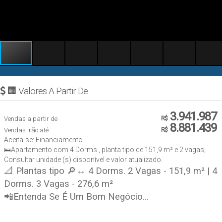
🏢 Valores A Partir De
3.941.987
Vendas a partir de
R$
8.881.439
Vendas irão até
R$
Aceita-se: Financiamento
🛌Apartamento com 4 Dorms., planta tipo de 151,9 m² e 2 vagas;
Consultar unidade (s) disponível e valor atualizado.
📐 Plantas tipo 🔎↔ 4 Dorms. 2 Vagas - 151,9 m² | 4
Dorms. 3 Vagas - 276,6 m²
📲Entenda Se É Um Bom Negócio...