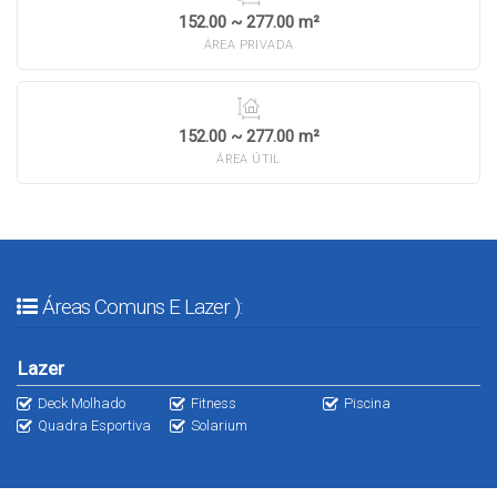
152.00 ~ 277.00 m²
ÁREA PRIVADA
152.00 ~ 277.00 m²
ÁREA ÚTIL
Áreas Comuns E Lazer ):
Lazer
Deck Molhado
Fitness
Piscina
Quadra Esportiva
Solarium