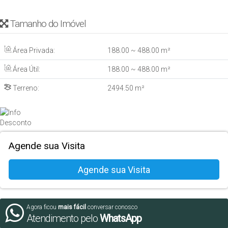
Tamanho do Imóvel
Área Privada:
188
.00
~ 488
.00
m²
Área Útil:
188
.00
~ 488
.00
m²
Terreno:
2494
.50
m²
Agende sua Visita
Agora ficou
mais fácil
conversar conosco
Atendimento pelo
WhatsApp