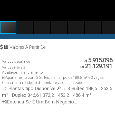
🏢 Valores A Partir De
5.915.096
Vendas a partir de
R$
21.129.191
Vendas irão até
R$
Aceita-se: Financiamento
🛌Apartamento com 3 Suítes, planta tipo de 188,6 m² e 3 vagas;
Consultar unidade (s) disponível e valor atualizado.
📐 Plantas tipo Disponível🔎↔ 3 Suítes 188,6 | 263,6
m² | Duplex 346,6 | 372,2 | 453,2 | 488,4 m²
📲Entenda Se É Um Bom Negócio...