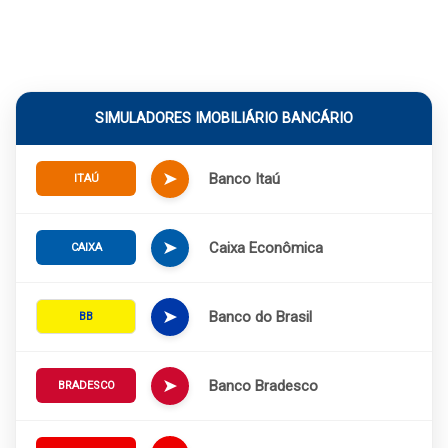
SIMULADORES IMOBILIÁRIO BANCÁRIO
➤
Banco Itaú
ITAÚ
➤
Caixa Econômica
CAIXA
➤
Banco do Brasil
BB
➤
Banco Bradesco
BRADESCO