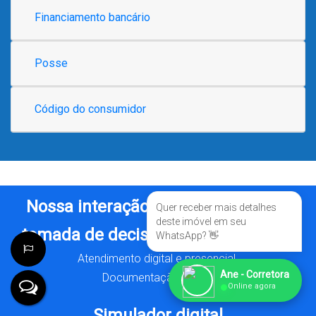
Financiamento bancário
Posse
Código do consumidor
Nossa interação é essencial para a
Quer receber mais detalhes
deste imóvel em seu
tomada de decisão e concretização.
WhatsApp? 👋
Atendimento digital e presencial.
Ane - Corretora
Documentação digital.
●
Online agora
Simulador digital