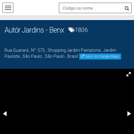
Autór Jardins - Benx
1806
Rua Guarará
,
N°:
575
,
Shopping Jardim Pamplona
,
Jardim
Paulista
,
São Paulo
,
São Paulo
,
Brasil
Abrir no Google Maps