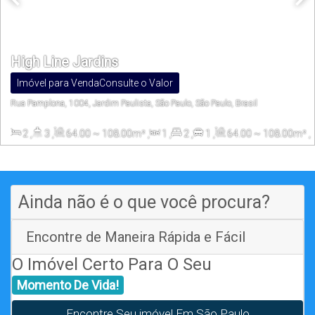
High Line Jardins
Imóvel para Venda
Consulte o Valor
Rua Pamplona, 1004, Jardim Paulista, São Paulo, São Paulo, Brasil
2
,
3
,
64
.00
~ 108
.00
m²
,
1
,
2
,
1
,
64
.00
~ 108
.00
m²
,
1019
.70
m²
Ainda não é o que você procura?
Encontre de Maneira Rápida e Fácil
O Imóvel Certo Para O Seu
Momento De Vida!
Encontre Seu imóvel Em São Paulo