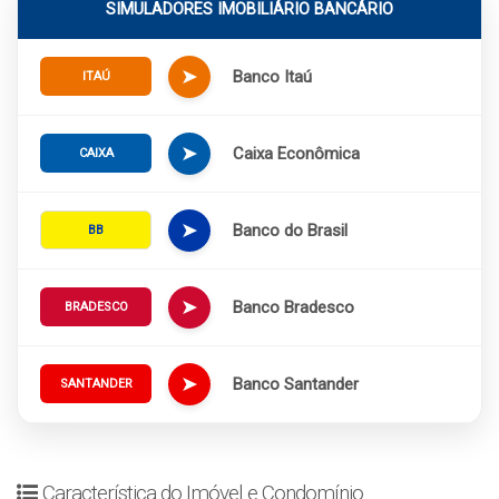
SIMULADORES IMOBILIÁRIO BANCÁRIO
➤
Banco Itaú
ITAÚ
➤
Caixa Econômica
CAIXA
➤
Banco do Brasil
BB
➤
Banco Bradesco
BRADESCO
➤
Banco Santander
SANTANDER
Característica do Imóvel e Condomínio