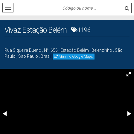
Vivaz Estação Belém
1196
Rua Siqueira Bueno
,
N°:
656
,
Estação Belém
,
Belenzinho
,
São
Paulo
,
São Paulo
,
Brasil
Abrir no Google Maps