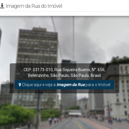
Imagem da Rua do Imóvel
CEP: 03173-010
,
Rua Siqueira Bueno
,
N°:
656
,
Belenzinho
,
São Paulo
,
São Paulo
,
Brasil
Clique aqui e veja a
Imagem da Rua
para o Imóvel