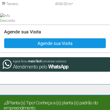
Terreno:
4590
.00
m²
Agende sua Visita
Agora ficou
mais fácil
conversar conosco
Atendimento pelo
WhatsApp
📐Planta (s) Tipo! Conheça a (s) planta (s) padrão do
empreendimento.