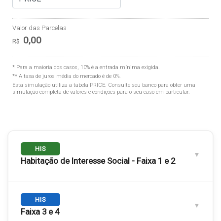
Valor das Parcelas
0,00
R$
* Para a maioria dos casos, 10% é a entrada mínima exigida.
** A taxa de juros média do mercado é de 0%.
Esta simulação utiliza a tabela
PRICE
. Consulte seu banco para obter uma
simulação completa de valores e condições para o seu caso em particular.
HIS
Habitação de Interesse Social - Faixa 1 e 2
Engloba as
HIS
Faixas 1 e 2
. Público com renda familiar de até
3 salários mínimos.
Faixa 3 e 4