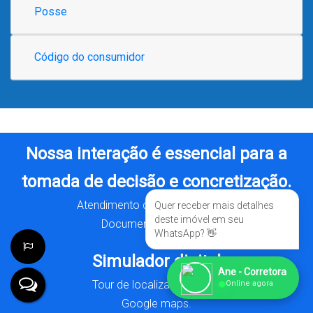
Posse
Código do consumidor
Nossa interação é essencial para a
tomada de decisão e concretização.
Atendimento digital e presencial.
Quer receber mais detalhes
deste imóvel em seu
Documentação digital.
WhatsApp? 👋
Simulador digital
Ane - Corretora
●
Tour de localização digital
Online agora
Google maps.