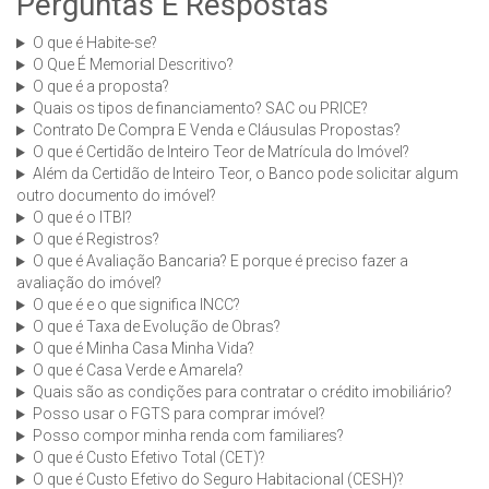
Perguntas E Respostas
O que é Habite-se?
O Que É Memorial Descritivo?
O que é a proposta?
Quais os tipos de financiamento? SAC ou PRICE?
Contrato De Compra E Venda e Cláusulas Propostas?
O que é Certidão de Inteiro Teor de Matrícula do Imóvel?
Além da Certidão de Inteiro Teor, o Banco pode solicitar algum
outro documento do imóvel?
O que é o ITBI?
O que é Registros?
O que é Avaliação Bancaria? E porque é preciso fazer a
avaliação do imóvel?
O que é e o que significa INCC?
O que é Taxa de Evolução de Obras?
O que é Minha Casa Minha Vida?
O que é Casa Verde e Amarela?
Quais são as condições para contratar o crédito imobiliário?
Posso usar o FGTS para comprar imóvel?
Posso compor minha renda com familiares?
O que é Custo Efetivo Total (CET)?
O que é Custo Efetivo do Seguro Habitacional (CESH)?