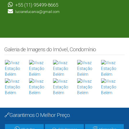
+55 (11) 95499-8665
lucianelucania@gmail.com
Galeria de Imagens do Imóvel, Condomínio
🔗Garantimos O Melhor Preço.