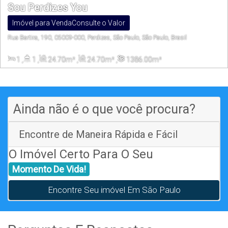
Sou Perdizes You
Imóvel para Venda
Consulte o Valor
Rua Bartira, 190, 05009-000, Perdizes, São Paulo, São Paulo, Brasil
1
,
1
,
24
.70
m²
,
24
.70
m²
,
1386
.00
m²
Ainda não é o que você procura?
Encontre de Maneira Rápida e Fácil
O Imóvel Certo Para O Seu
Momento De Vida!
Encontre Seu imóvel Em São Paulo