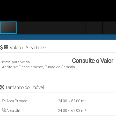
🏢 Valores A Partir De
Consulte o Valor
Imóvel para Venda
Aceita-se: Financiamento, Fundo de Garantia
Tamanho do Imóvel
Área Privada:
24
.00
~ 62
.00
m²
Área Útil:
24
.00
~ 62
.03
m²