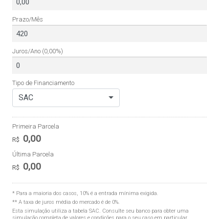
Prazo/Mês
Juros/Ano
(0,00%)
Tipo de Financiamento
SAC
Primeira Parcela
0,00
R$
Última Parcela
0,00
R$
* Para a maioria dos casos, 10% é a entrada mínima exigida.
** A taxa de juros média do mercado é de 0%.
Esta simulação utiliza a tabela
SAC
. Consulte seu banco para obter uma
simulação completa de valores e condições para o seu caso em particular.