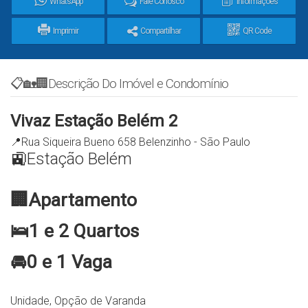
WhatsApp
Fale Conosco
Informações
Imprimir
Compartilhar
QR Code
📋🏡🏢Descrição Do Imóvel e Condomínio
Vivaz Estação Belém 2
📍Rua Siqueira Bueno 658 Belenzinho - São Paulo
🚉Estação Belém
🏢Apartamento
🛌1 e 2 Quartos
🚘0 e 1 Vaga
Unidade, Opção de Varanda