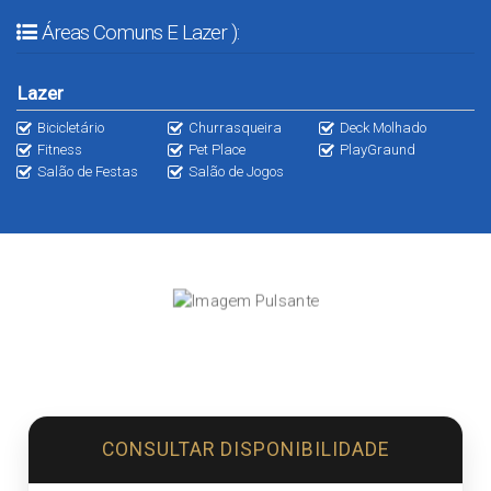
Áreas Comuns E Lazer ):
Lazer
Bicicletário
Churrasqueira
Deck Molhado
Fitness
Pet Place
PlayGraund
Salão de Festas
Salão de Jogos
CONSULTAR DISPONIBILIDADE