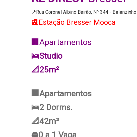
📍Rua Coronel Albino Bairão, Nº 344 - Belenzinho
🚉Estação Bresser Mooca
🏢Apartamentos
🛌Studio
📐25m²
🏢Apartamentos
🛌2 Dorms.
📐42m²
🚘0 a 1 Vaga