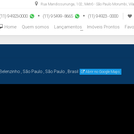
Rua Mandissununga
,
102
,
Metrô - São Paulo Morumbi
,
Vil
(11) 9 4923-0000
(11) 9 5499 - 8665
(11) 9 4923 - 0000
Home
Quem somos
Lançamentos
Imóveis Prontos
Favo
+
Belenzinho
,
São Paulo
,
São Paulo
,
Brasil
Abrir no Google Maps