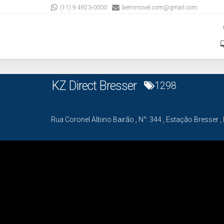
(11) 9 4923-0000
bemimovel.com@gmail.com
KZ Direct Bresser
1298
Rua Coronel Albino Bairão
,
N°:
344
,
Estação Bresser
,