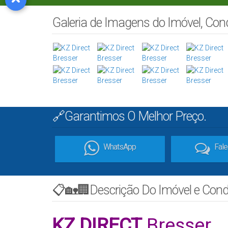
Galeria de Imagens do Imóvel, Co
🔗Garantimos O Melhor Preço.
WhatsApp
Fal
📋🏡🏢Descrição Do Imóvel e Con
KZ DIRECT
Bresser