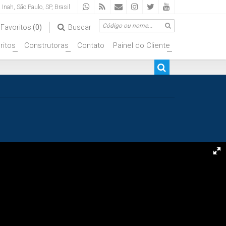
a Inah
,
São Paulo
,
SP
,
Brasil
Favoritos
(0)
Buscar
ritos
Construtoras
Contato
Painel do Cliente
+
+
+