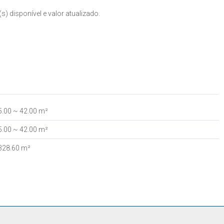
) disponível e valor atualizado.
5
.00
~ 42
.00
m²
5
.00
~ 42
.00
m²
328
.60
m²