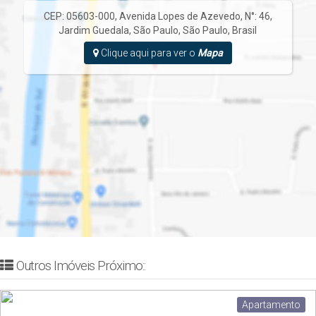
CEP: 05603-000
,
Avenida Lopes de Azevedo
,
N°:
46
,
Jardim Guedala
,
São Paulo
,
São Paulo
,
Brasil
Clique aqui para ver o
Mapa
Outros Imóveis Próximo::
Apartamento