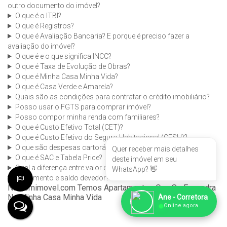
outro documento do imóvel?
O que é o ITBI?
O que é Registros?
O que é Avaliação Bancaria? E porque é preciso fazer a
avaliação do imóvel?
O que é e o que significa INCC?
O que é Taxa de Evolução de Obras?
O que é Minha Casa Minha Vida?
O que é Casa Verde e Amarela?
Quais são as condições para contratar o crédito imobiliário?
Posso usar o FGTS para comprar imóvel?
Posso compor minha renda com familiares?
O que é Custo Efetivo Total (CET)?
O que é Custo Efetivo do Seguro Habitacional (CESH)?
O que são despesas cartorárias e ITBI?
Quer receber mais detalhes
O que é SAC e Tabela Price?
deste imóvel em seu
Qual a diferença entre valor do imóvel, entrada, valor do
WhatsApp? 👋
financiamento e saldo devedor?
Na bemimovel.com Temos Apartamentos Que Se Enquadra
No Minha Casa Minha Vida
Ane - Corretora
●
Online agora