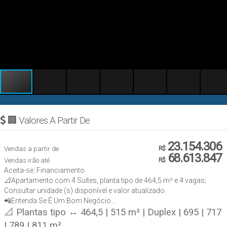
🏢 Valores A Partir De
23.154.306
Vendas a partir de
R$
68.613.847
Vendas irão até
R$
Aceita-se: Financiamento
📐Apartamento com 4 Suítes, planta tipo de 464,5 m² e 4 vagas;
Consultar unidade (s) disponível e valor atualizado.
📲Entenda Se É Um Bom Negócio...
📐 Plantas tipo ↔ 464,5 | 515 m² | Duplex | 695 | 717
| 789 | 811 m²