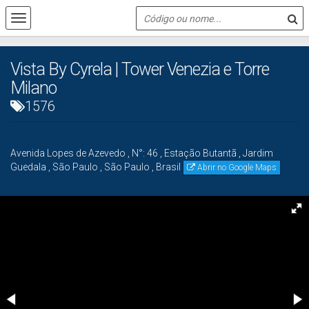
Vista By Cyrela | Tower Venezia e Torre
Milano
1576
Avenida Lopes de Azevedo
,
N°:
46
,
Estação Butantã
,
Jardim
Guedala
,
São Paulo
,
São Paulo
,
Brasil
Abrir no Google Maps