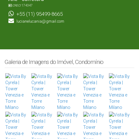
CRECI
174347
+55 (11) 95499-8665
lucianelucania@gmail.com
Galeria de Imagens do Imóvel, Condomínio