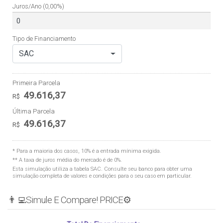
Juros/Ano
(0,00%)
Tipo de Financiamento
SAC
Primeira Parcela
49.616,37
R$
Última Parcela
49.616,37
R$
* Para a maioria dos casos, 10% é a entrada mínima exigida.
** A taxa de juros média do mercado é de 0%.
Esta simulação utiliza a tabela
SAC
. Consulte seu banco para obter uma
simulação completa de valores e condições para o seu caso em particular.
👨‍💻Simule E Compare! PRICE⚙️