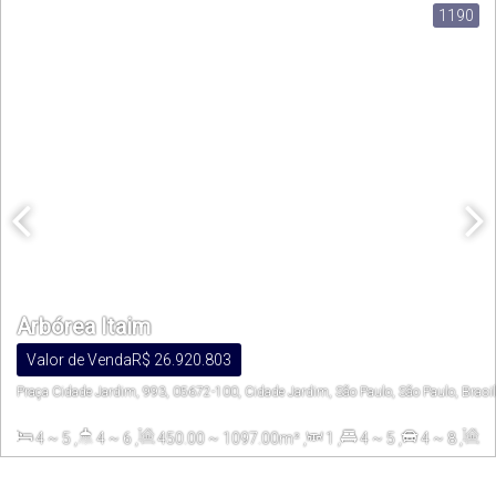
1190
Arbórea Itaim
Valor de Venda
R$
26.920.803
Praça Cidade Jardim, 993, 05672-100, Cidade Jardim, São Paulo, São Paulo, Brasil
4 ~ 5
,
4 ~ 6
,
450
.00
~ 1097
.00
m²
,
1
,
4 ~ 5
,
4 ~ 8
,
450
.00
~ 1097
.00
m²
,
2945
.60
m²