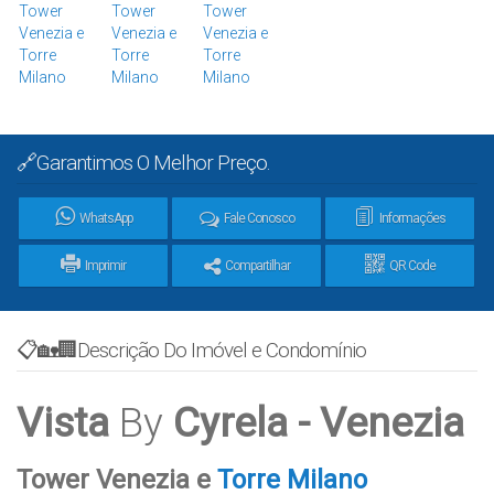
🔗Garantimos O Melhor Preço.
WhatsApp
Fale Conosco
Informações
Imprimir
Compartilhar
QR Code
📋🏡🏢Descrição Do Imóvel e Condomínio
Vista
By
Cyrela - Venezia
Tower Venezia e
Torre Milano