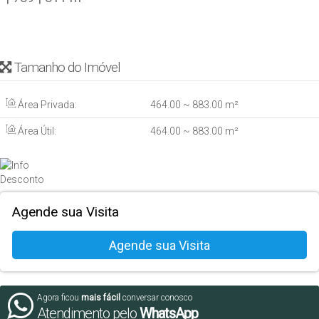
Tamanho do Imóvel
Área Privada:
464
.00
~ 883
.00
m²
Área Útil:
464
.00
~ 883
.00
m²
Agende sua Visita
Agora ficou
mais fácil
conversar conosco
Atendimento pelo
WhatsApp