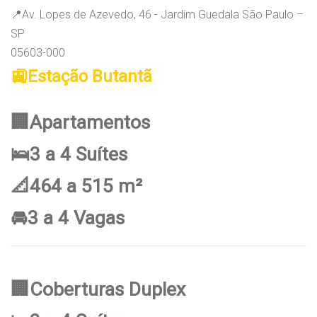
📍Av. Lopes de Azevedo, 46 - Jardim Guedala São Paulo –
SP
05603-000
🚉Estação Butantã
🏢Apartamentos
🛌3 a 4 Suítes
📐464 a 515 m²
🚘3 a 4 Vagas
🏢Coberturas Duplex