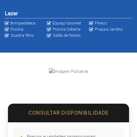
Lazer
Brinquedoteca
Espaço Gourmet
Fitness
Piscina
Piscina Coberta
Praça e Jardins
Quadra Tênis
Salão de Festas
CONSULTAR DISPONIBILIDADE
➔
Preços e unidades promocionais