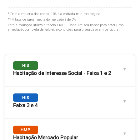
* Para a maioria dos casos, 10% é a entrada mínima exigida.
** A taxa de juros média do mercado é de 0%.
Esta simulação utiliza a tabela
PRICE
. Consulte seu banco para obter uma
simulação completa de valores e condições para o seu caso em particular.
HIS
Habitação de Interesse Social - Faixa 1 e 2
Engloba as
HIS
Faixas 1 e 2
. Público com renda familiar de até
3 salários mínimos.
Faixa 3 e 4
RENDA FAMILIAR MÁXIMA
Até R$ 5.000,00
Engloba as
HMP
Faixas 3 e 4
. Renda familiar de 3 a 6 salários
mínimos.
Habitação Mercado Popular