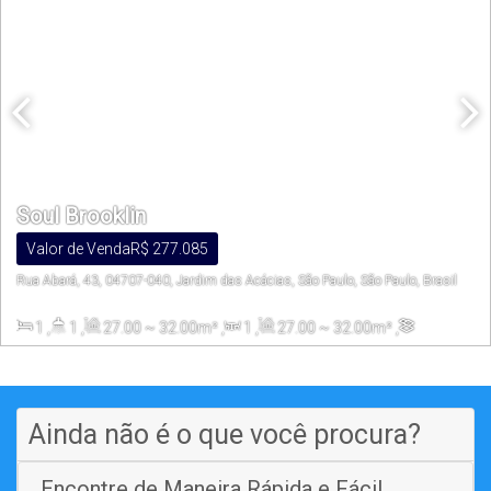
Soul Brooklin
Valor de Venda
R$
277.085
Rua Abará, 43, 04707-040, Jardim das Acácias, São Paulo, São Paulo, Brasil
1
,
1
,
27
.00
~ 32
.00
m²
,
1
,
27
.00
~ 32
.00
m²
,
1609
.00
m²
Ainda não é o que você procura?
Encontre de Maneira Rápida e Fácil