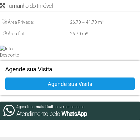
Tamanho do Imóvel
Área Privada:
26
.70
~ 41
.70
m²
Área Útil:
26
.70
m²
Agende sua Visita
Agora ficou
mais fácil
conversar conosco
Atendimento pelo
WhatsApp