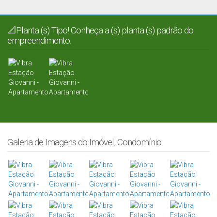
📐Planta (s) Tipo! Conheça a (s) planta (s) padrão do
empreendimento.
Galeria de Imagens do Imóvel, Condomínio