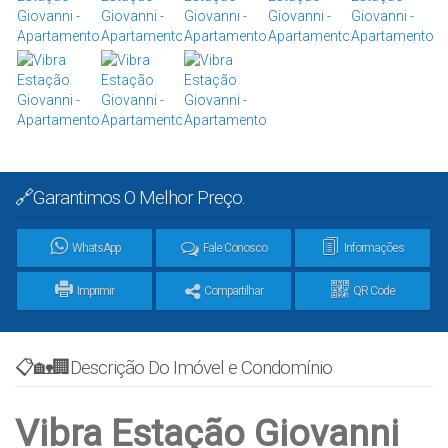
🔗Garantimos O Melhor Preço.
WhatsApp
Fale Conosco
Informações
Imprimir
Compartilhar
QR Code
📋🏡🏢Descrição Do Imóvel e Condomínio
Vibra Estação Giovanni