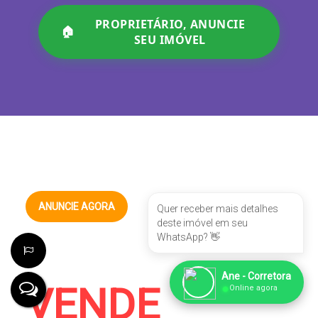
PROPRIETÁRIO, ANUNCIE
🏠
SEU IMÓVEL
Previsão com gastos em documentações de um
imóvel:
R$ 0,00 / ESTEJA CIENTE
01. ITBI
ANUNCIE AGORA
Quer receber mais detalhes
deste imóvel em seu
Imposto municipal (3% em SP) cobrado no
momento da transferência da propriedade.
WhatsApp? 👋
Bem Imóvel
R$ 0,00
Ane - Corretora
●
VENDE
Online agora