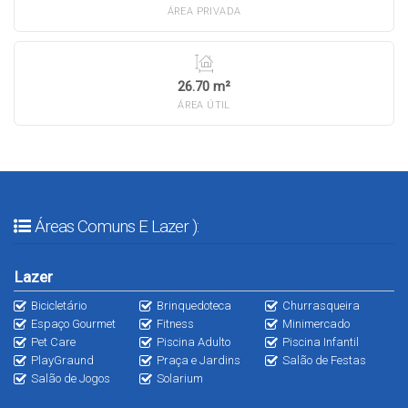
ÁREA PRIVADA
26.70 m²
ÁREA ÚTIL
Áreas Comuns E Lazer ):
Lazer
Bicicletário
Brinquedoteca
Churrasqueira
Espaço Gourmet
Fitness
Minimercado
Pet Care
Piscina Adulto
Piscina Infantil
PlayGraund
Praça e Jardins
Salão de Festas
Salão de Jogos
Solarium