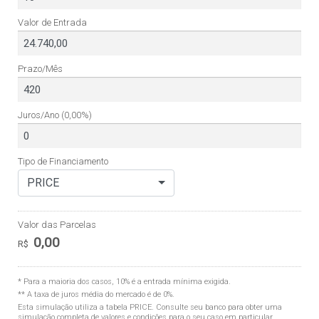
Valor de Entrada
Prazo/Mês
Juros/Ano
(0,00%)
Tipo de Financiamento
PRICE
Valor das Parcelas
0,00
R$
* Para a maioria dos casos, 10% é a entrada mínima exigida.
** A taxa de juros média do mercado é de 0%.
Esta simulação utiliza a tabela
PRICE
. Consulte seu banco para obter uma
simulação completa de valores e condições para o seu caso em particular.