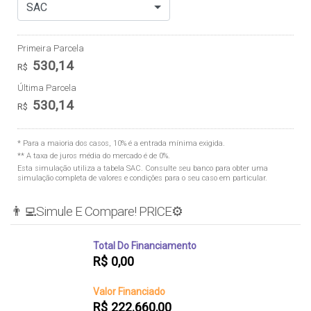
SAC
Primeira Parcela
530,14
R$
Última Parcela
530,14
R$
* Para a maioria dos casos, 10% é a entrada mínima exigida.
** A taxa de juros média do mercado é de 0%.
Esta simulação utiliza a tabela
SAC
. Consulte seu banco para obter uma
simulação completa de valores e condições para o seu caso em particular.
👨‍💻Simule E Compare! PRICE⚙️
Total Do Financiamento
R$
0,00
Valor Financiado
R$
222.660,00