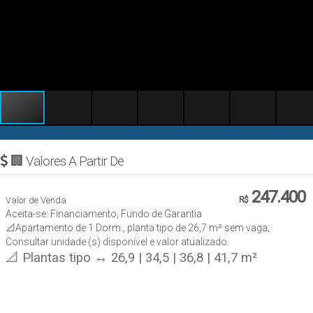
🏢 Valores A Partir De
247.400
Valor de Venda
R$
Aceita-se: Financiamento, Fundo de Garantia
📐Apartamento de 1 Dorm., planta tipo de 26,7 m² sem vaga;
Consultar unidade (s) disponível e valor atualizado.
📐 Plantas tipo ↔ 26,9 | 34,5 | 36,8 | 41,7 m²