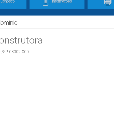
e Conosco
Informações
domínio
onstrutora
lo/SP 03002-000