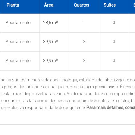
Planta
Área
Quartos
Suítes
Apartamento
28,6 m²
1
0
Apartamento
39,9 m²
2
0
Apartamento
39,9 m²
2
0
gina são os menores de cada tipologia, extraídos da tabela vigente d
os preços das unidades a qualquer momento sem prévio aviso. É necessá
o estar mais disponível para venda. As demais unidades do empreend
Despesas extras tais como despesas cartoriais de escritura e registro
o de exclusiva responsabilidade do adquirente.
Para mais detalhes, consu