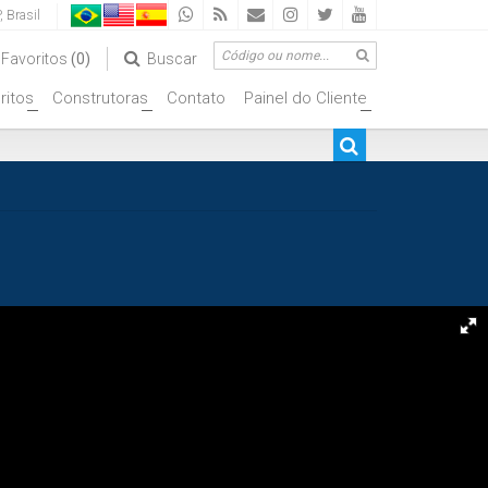
,
Brasil
Favoritos
(0)
Buscar
ritos
Construtoras
Contato
Painel do Cliente
+
+
+