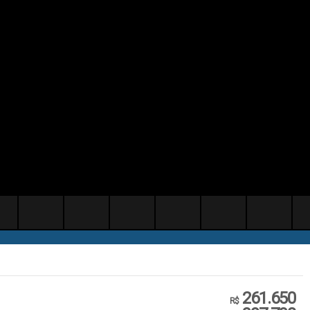
261.650
R$