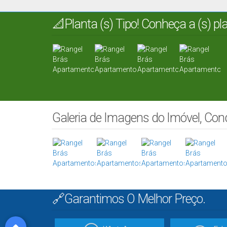
📐Planta (s) Tipo! Conheça a (s) p
Galeria de Imagens do Imóvel, Co
🔗Garantimos O Melhor Preço.