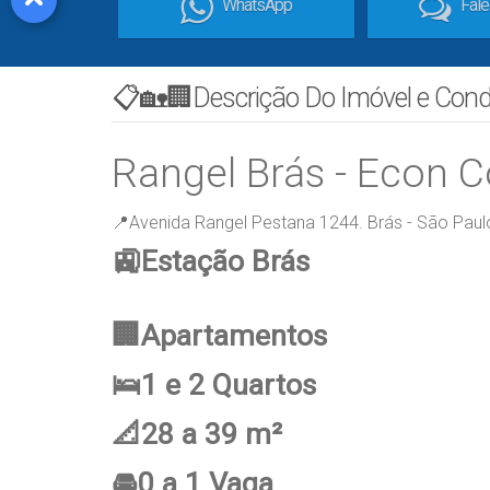
WhatsApp
Fal
📋🏡🏢Descrição Do Imóvel e Con
Rangel Brás - Econ C
📍Avenida Rangel Pestana 1244. Brás - São Pau
🚉Estação Brás
🏢Apartamentos
🛌1 e 2 Quartos
📐28 a 39 m²
🚘0 a 1 Vaga