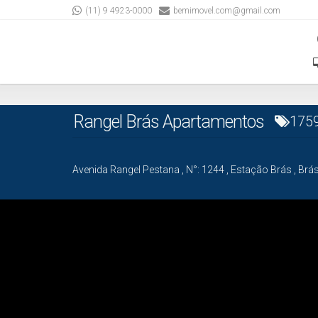
(11) 9 4923-0000
bemimovel.com@gmail.com
Rangel Brás Apartamentos
175
Avenida Rangel Pestana
,
N°:
1244
,
Estação Brás
,
Brá