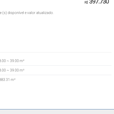
397.730
R$
(s) disponível e valor atualizado.
8
.00
~ 39
.00
m²
8
.00
~ 39
.00
m²
883
.31
m²