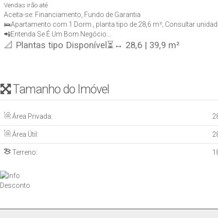
Vendas irão até
Aceita-se: Financiamento, Fundo de Garantia
🛌Apartamento com 1 Dorm., planta tipo de 28,6 m²; Consultar unidade 
📲Entenda Se É Um Bom Negócio...
📐 Plantas tipo Disponível⏳↔ 28,6 | 39,9 m²
Tamanho do Imóvel
Área Privada:
2
Área Útil:
2
Terreno:
1