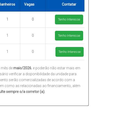
Banheiros
Vagas
Contatar
1
0
Tenho Interesse
1
0
Tenho Interesse
1
0
Tenho Interesse
o mês de
maio/2026
, e poderão não estar mais em
rio verificar a disponibilidade da unidade para
imento serão comercializadas de acordo com a
, bem como as relacionadas ao financiamento, além
lte sempre o/a corretor (a).