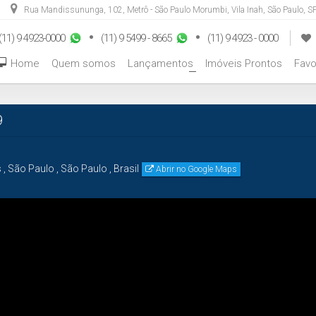
Rua Mandissununga
,
102
,
Metrô - São Paulo Morumbi
,
Vila Inah
,
São Paulo
,
SP
(11) 9 4923-0000
(11) 9 5499 - 8665
(11) 9 4923 - 0000
Home
Quem somos
Lançamentos
Imóveis Prontos
Favo
+
9
s
,
São Paulo
,
São Paulo
,
Brasil
Abrir no Google Maps