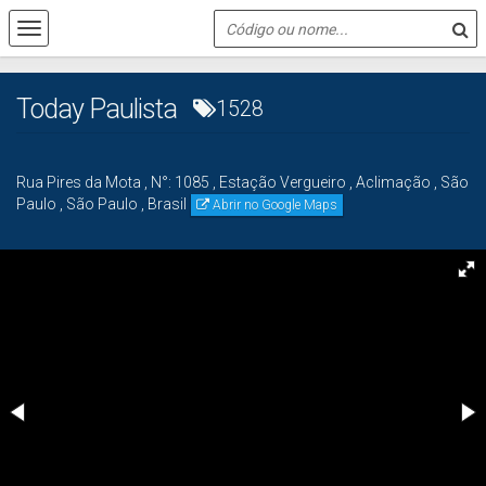
Today Paulista
1528
Rua Pires da Mota
,
N°:
1085
,
Estação Vergueiro
,
Aclimação
,
São
Paulo
,
São Paulo
,
Brasil
Abrir no Google Maps