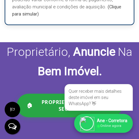
avaliação municipal e condições de aquisição.
(Clique
para simular)
Valor do Imóvel (R$)
Proprietário,
Anuncie
Na
Forma de Pagamento?
Bem Imóvel.
É o seu 1º Imóvel?
Quer receber mais detalhes
deste imóvel em seu
PROPRIETÁRIO, ANUNCIE
WhatsApp? 👋
🏠
SEU IMÓVEL
Ane - Corretora
●
Online agora
Previsão com gastos em documentações de um