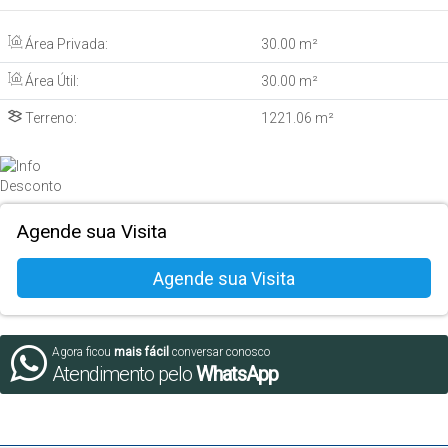
Área Privada:
30
.00
m²
Área Útil:
30
.00
m²
Terreno:
1221
.06
m²
Agende sua Visita
Agora ficou
mais fácil
conversar conosco
Atendimento pelo
WhatsApp