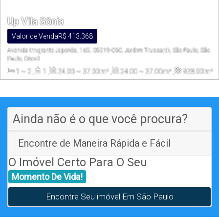
Up Vila Sônia
Valor de Venda
R$
413.368
Avenida Imigrante Japonês, 165, 05519-030, Jardim Trussardi, São Paulo, São
Paulo, Brasil
1 ~ 2
,
1
,
24
.00
~ 37
.00
m²
,
24
.00
~ 37
.00
m²
,
928
.00
m²
Ainda não é o que você procura?
Encontre de Maneira Rápida e Fácil
O Imóvel Certo Para O Seu
Momento De Vida!
Encontre Seu imóvel Em São Paulo