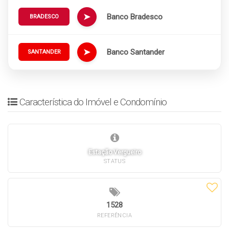
➤
Banco Bradesco
BRADESCO
➤
Banco Santander
SANTANDER
Característica do Imóvel e Condomínio
Estação Vergueiro
STATUS
1528
REFERÊNCIA