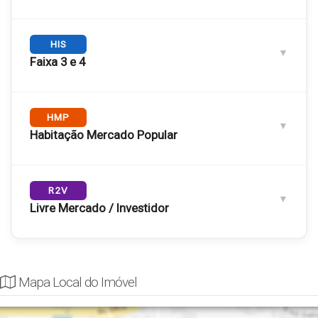
Engloba as
HIS
Faixas 1 e 2
. Público com renda familiar de até
3 salários mínimos.
Faixa 3 e 4
RENDA FAMILIAR MÁXIMA
Até R$ 5.000,00
Engloba as
HMP
Faixas 3 e 4
. Renda familiar de 3 a 6 salários
mínimos.
Habitação Mercado Popular
PREÇO DE VENDA MÁXIMO
RENDA FAMILIAR
R$ 275.000,00
R$ 5.000,01 a R$ 13.000,00
Para famílias com renda entre 6 e 10 salários mínimos.
R2V
Livre Mercado / Investidor
RENDA FAMILIAR
VENDA MÁXIMA
Faixa 1: Renda igual ou inferior a R$ 3.200,00
PREÇO MÁXIMO VENDA
R$ 9.726,01 a R$
R$ 537.672,71
Até R$ 600.000,00
16.210,00
Taxas de juros ao ano entre 4,0 e 4,5%.
Modalidade sem limitação de renda, aberta para qualquer
perfil de comprador.
Mapa Local do Imóvel
Faixa 2: Renda de R$ 3.201,01 até R$ 5.000,00
Faixa 3: De 5.000,01 Até R$ 9.600,00 (Venda: R$
RENDA PER CAPITA MÁXIMA
PÚBLICO E INVESTIMENTO
400.000)