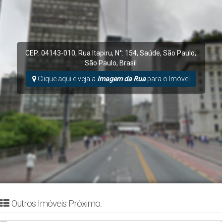
CEP: 04143-010
,
Rua Itapiru
,
N°:
154
,
Saúde
,
São Paulo
,
São Paulo
,
Brasil
Clique aqui e veja a
Imagem da Rua
para o Imóvel
Outros Imóveis Próximo::