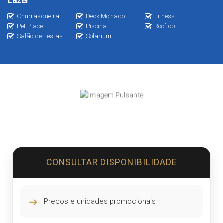
Lazer
Churrasqueira
Deck Molhado
Fitness
Pet Place
Piscina
Rooftop
Salão de Festas
Solarium
CONSULTAR DISPONIBILIDADE
➔
Preços e unidades promocionais