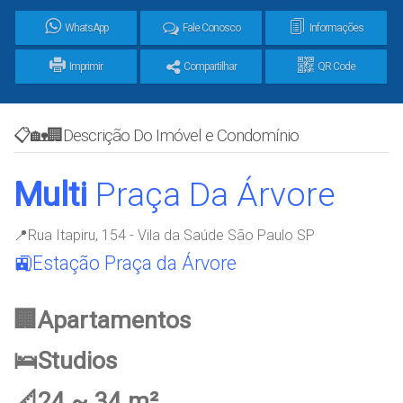
WhatsApp
Fale Conosco
Informações
Imprimir
Compartilhar
QR Code
📋🏡🏢Descrição Do Imóvel e Condomínio
Multi
Praça Da Árvore
📍Rua Itapiru, 154 - Vila da Saúde São Paulo SP
🚉Estação Praça da Árvore
🏢Apartamentos
🛌Studios
📐24 ~ 34 m²