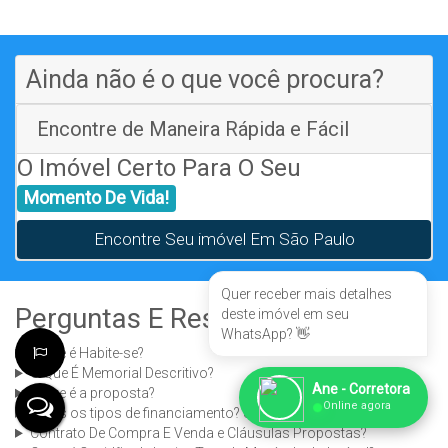
Ainda não é o que você procura?
Encontre de Maneira Rápida e Fácil
O Imóvel Certo Para O Seu
Momento De Vida!
Encontre Seu imóvel Em São Paulo
Quer receber mais detalhes
Perguntas E Respostas
deste imóvel em seu
WhatsApp? 👋
O que é Habite-se?
O Que É Memorial Descritivo?
Ane - Corretora
O que é a proposta?
●
Online agora
Quais os tipos de financiamento? SAC ou PRICE?
Contrato De Compra E Venda e Cláusulas Propostas?