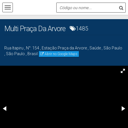
Multi Praça Da Arvore
1485
Rua Itapiru
,
N°:
154
,
Estação Praça da Arvore
,
Saúde
,
São Paulo
,
São Paulo
,
Brasil
Abrir no Google Maps