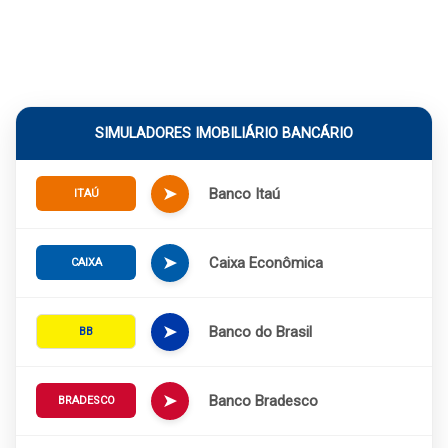
SIMULADORES IMOBILIÁRIO BANCÁRIO
➤
Banco Itaú
ITAÚ
➤
Caixa Econômica
CAIXA
➤
Banco do Brasil
BB
➤
Banco Bradesco
BRADESCO