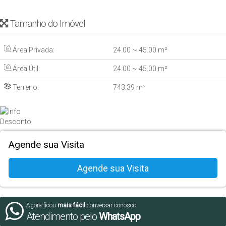
Tamanho do Imóvel
Área Privada:
24
.00
~ 45
.00
m²
Área Útil:
24
.00
~ 45
.00
m²
Terreno:
743
.39
m²
Agende sua Visita
Agora ficou
mais fácil
conversar conosco
Atendimento pelo
WhatsApp