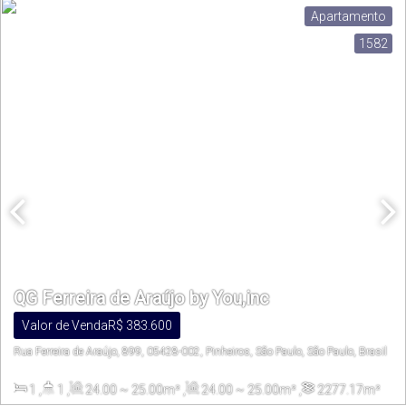
Apartamento
1582
QG Ferreira de Araújo by You,inc
Valor de Venda
R$
383.600
Rua Ferreira de Araújo, 899, 05428-002, Pinheiros, São Paulo, São Paulo, Brasil
1
,
1
,
24
.00
~ 25
.00
m²
,
24
.00
~ 25
.00
m²
,
2277
.17
m²