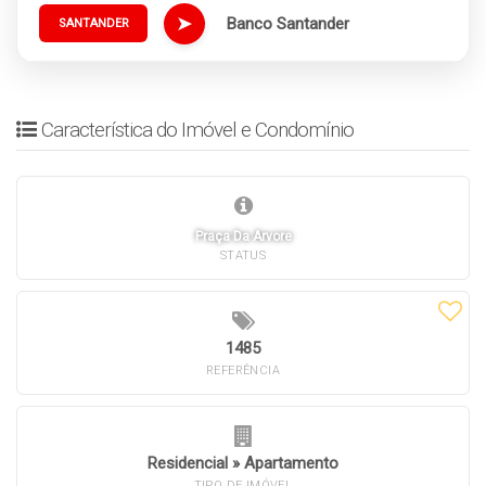
➤
Banco Santander
SANTANDER
Característica do Imóvel e Condomínio
Praça Da Arvore
STATUS
1485
REFERÊNCIA
Residencial
»
Apartamento
TIPO DE IMÓVEL