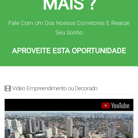
MAIS ?
Fale Com Um Dos Nossos Corretores E Realize
Seu Sonho
APROVEITE ESTA OPORTUNIDADE
Vídeo Empreendimento ou Decorado