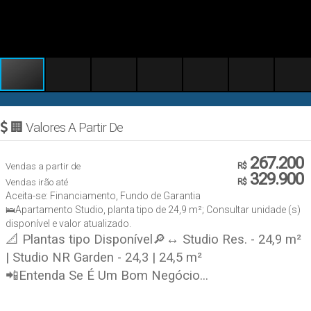
🏢 Valores A Partir De
267.200
Vendas a partir de
R$
329.900
Vendas irão até
R$
Aceita-se: Financiamento, Fundo de Garantia
🛌Apartamento Studio, planta tipo de 24,9 m²; Consultar unidade (s)
disponível e valor atualizado.
📐 Plantas tipo Disponível🔎↔ Studio Res. - 24,9 m²
| Studio NR Garden - 24,3 | 24,5 m²
📲Entenda Se É Um Bom Negócio...