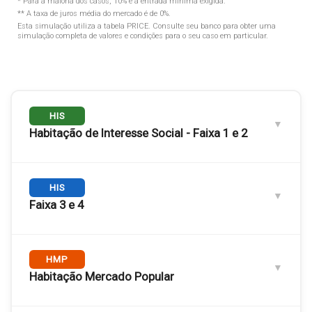
* Para a maioria dos casos, 10% é a entrada mínima exigida.
** A taxa de juros média do mercado é de 0%.
Esta simulação utiliza a tabela
PRICE
. Consulte seu banco para obter uma
simulação completa de valores e condições para o seu caso em particular.
HIS
Habitação de Interesse Social - Faixa 1 e 2
Engloba as
HIS
Faixas 1 e 2
. Público com renda familiar de até
3 salários mínimos.
Faixa 3 e 4
RENDA FAMILIAR MÁXIMA
Até R$ 5.000,00
Engloba as
HMP
Faixas 3 e 4
. Renda familiar de 3 a 6 salários
mínimos.
Habitação Mercado Popular
PREÇO DE VENDA MÁXIMO
RENDA FAMILIAR