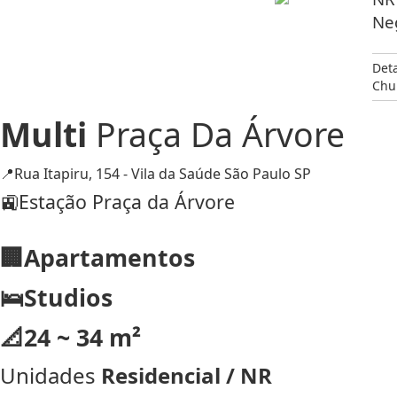
Neg
Det
Chu
Multi
Praça Da Árvore
📍Rua Itapiru, 154 - Vila da Saúde São Paulo SP
🚉Estação Praça da Árvore
🏢Apartamentos
🛌Studios
📐24 ~ 34 m²
Unidades
Residencial / NR