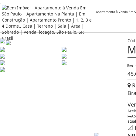
Apartamento à Venda Em Sã
Cód
M
45
Ru
Bra
Ve
Acei
🛌Apa
atual
📐 
NR