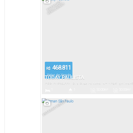
E
S
T
A
Ç
Ã
O
V
E
R
G
U
EI
R
O
468.811
R$
Valor de Venda
TODAY PAULISTA
CEP: 01529-001
,
Rua Pires da Mota
,
N°:
1085
,
Aclimaç
1
1
30
.00
m²
30
.00
m²
São Paulo
,
Brasil
Dormitório(s)
Banheiro(s)
Privativo:
Útil:
ESTAÇÃO BELÉM