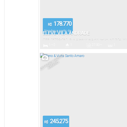
178.770
R$
Vendas a partir de
ELEVE VILA ANDRADE
CEP: 05729-080
,
Rua Alexandre Archipenko
,
N°:
204
,
Vi
1 ~ 2
1
27
.00
~
1
Paulo
,
São Paulo
,
Brasil
33
.00
m²
Dormitório(s)
Banheiro(s)
Privativo:
Sala(s)
E
S
T
A
Ç
Ã
O
S
A
N
T
O
A
M
A
R
O
245.275
R$