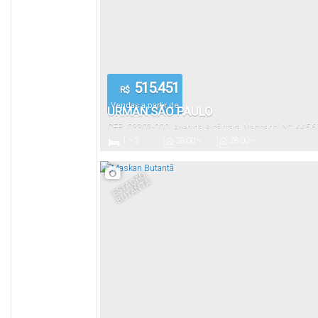
515.451
R$
Vendas a partir de
URMAN SÃO PAULO
CEP: 03302-000
,
Avenida Alcântara Machado
,
N°:
4456
1 ~ 3
28
.00
~
28
.00
~
São Paulo
,
São Paulo
,
Brasil
147
.00
m²
147
.00
m²
Dormitório(s)
Privativo:
Útil:
E
S
T
A
Ã
O
B
U
T
A
N
T
Ç
Ã