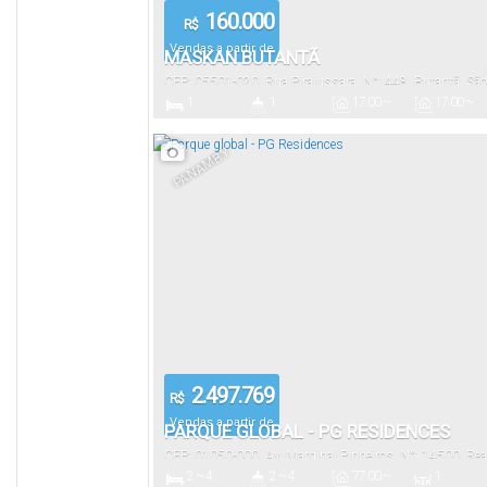
160.000
R$
Vendas a partir de
MASKAN BUTANTÃ
CEP: 05501-020
,
Rua Pirajussara
,
N°:
448
,
Butantã
,
São
1
1
17
.00
~
17
.00
~
Paulo
,
Brasil
31
.00
m²
31
.00
m²
Dormitório(s)
Banheiro(s)
Privativo:
Útil:
PANAMBY
2.497.769
R$
Vendas a partir de
PARQUE GLOBAL - PG RESIDENCES
CEP: 01050-000
,
Av. Marginal Pinheiros
,
N°:
14500
,
Rea
2 ~ 4
2 ~ 4
77
.00
~
1
Paulo
,
São Paulo
,
Brasil