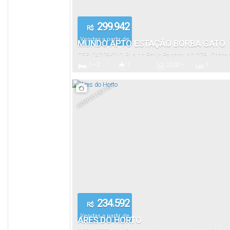
299.942
R$
Vendas a partir de
MUNDO APTO ESTAÇÃO BORBA GATO
CEP: 04709-010
,
Rua do Estilo Barroco
,
N°:
278
,
Chácar
1 ~ 2
1
25
.00
~
1
(Zona Sul)
,
São Paulo
,
São Paulo
,
Brasil
47
.00
m²
Dormitório(s)
Banheiro(s)
Privativo:
Sala(s)
HORTO DO IPÊ
1328
.09
m²
Terreno:
234.592
R$
Vendas a partir de
ARES DO HORTO