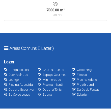
7000.00 m²
TERRENO
Áreas Comuns E Lazer ):
Lazer
Brinquedoteca
Churrasqueira
Coworking
Deck Molhado
Espaço Gourmet
Fitness
Lounge
Minimercado
Piscina Adulto
Piscina Aquecida
Piscina Infantil
PlayGraund
Quadra Esportiva
Quadra Tênis
Salão de Festas
Salão de Jogos
Sauna
Solarium