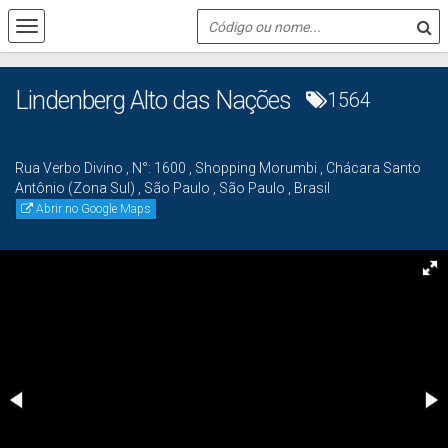
Lindenberg Alto das Nações
1564
Rua Verbo Divino
,
N°:
1600
,
Shopping Morumbi
,
Chácara Santo
Antônio (Zona Sul)
,
São Paulo
,
São Paulo
,
Brasil
Abrir no Google Maps