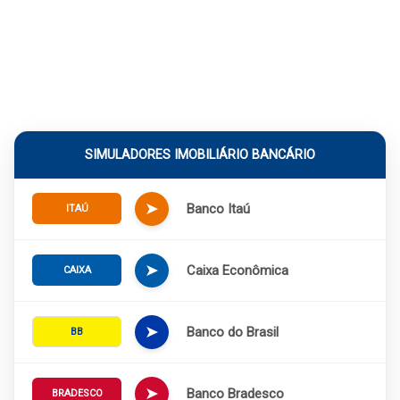
SIMULADORES IMOBILIÁRIO BANCÁRIO
➤
Banco Itaú
ITAÚ
➤
Caixa Econômica
CAIXA
➤
Banco do Brasil
BB
➤
Banco Bradesco
BRADESCO