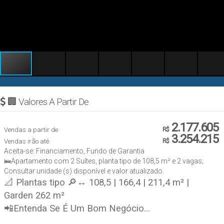
🏢 Valores A Partir De
2.177.605
Vendas a partir de
R$
3.254.215
Vendas irão até
R$
Aceita-se: Financiamento, Fundo de Garantia
🛌Apartamento com 2 Suítes, planta tipo de 108,5 m² e 2 vagas;
Consultar unidade (s) disponível e valor atualizado.
📐 Plantas tipo 🔎↔ 108,5 | 166,4 | 211,4 m² |
Garden 262 m²
📲Entenda Se É Um Bom Negócio...