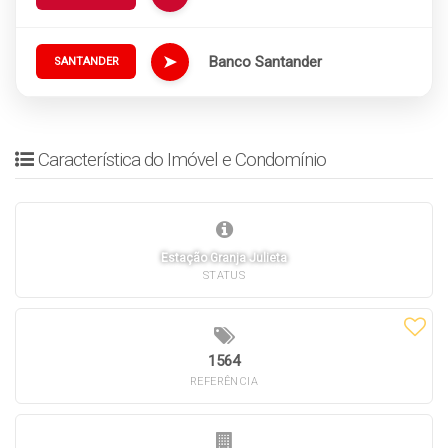
➤
Banco Santander
SANTANDER
Característica do Imóvel e Condomínio
Estação Granja Julieta
STATUS
1564
REFERÊNCIA