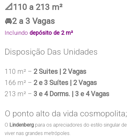
📐110 a 213 m²
🚘2 a 3 Vagas
Incluindo
depósito de 2 m²
Disposição Das Unidades
110 m² –
2 Suites | 2 Vagas
166 m² –
2 e 3 Suítes | 2 Vagas
213 m² –
3 e 4 Dorms. | 3 e 4 Vagas
O ponto alto da vida cosmopolita;
O
Lindenberg
para os apreciadores do estilo singular de
viver nas grandes metrópoles.