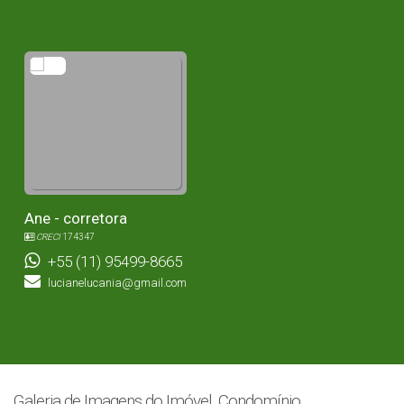
Ane - corretora
CRECI
174347
+55 (11) 95499-8665
lucianelucania@gmail.com
Galeria de Imagens do Imóvel, Condomínio