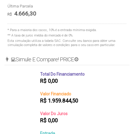
Última Parcela
4.666,30
R$
* Para a maioria dos casos, 10% é a entrada mínima exigida.
** A taxa de juros média do mercado é de 0%.
Esta simulação utiliza a tabela
SAC
. Consulte seu banco para obter uma
simulação completa de valores e condições para o seu caso em particular.
👨‍💻Simule E Compare! PRICE⚙️
Total Do Financiamento
R$
0,00
Valor Financiado
R$
1.959.844,50
Valor Do Juros
R$
0,00
Entrada