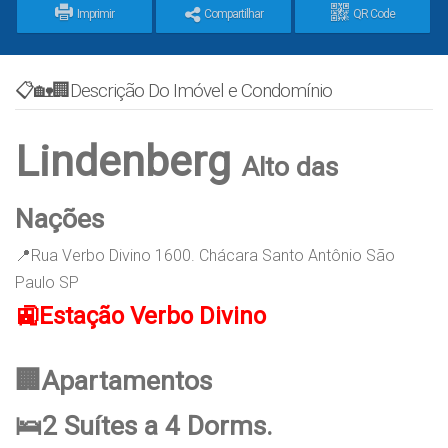
Imprimir
Compartilhar
QR Code
📋🏡🏢Descrição Do Imóvel e Condomínio
Lindenberg
Alto das
Nações
📍Rua Verbo Divino 1600. Chácara Santo Antônio São
Paulo SP
🚉Estação Verbo Divino
🏢Apartamentos
🛌2 Suítes a 4 Dorms.