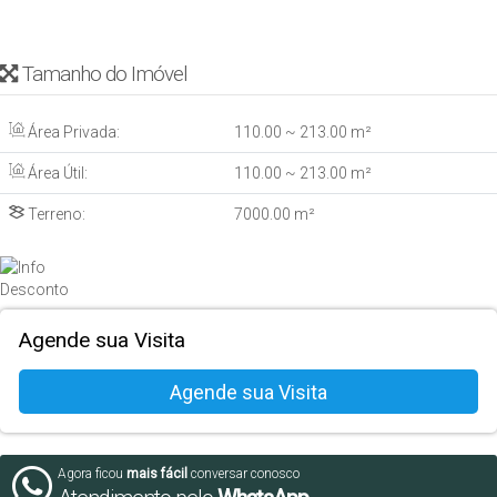
Tamanho do Imóvel
Área Privada:
110
.00
~ 213
.00
m²
Área Útil:
110
.00
~ 213
.00
m²
Terreno:
7000
.00
m²
Agende sua Visita
Agora ficou
mais fácil
conversar conosco