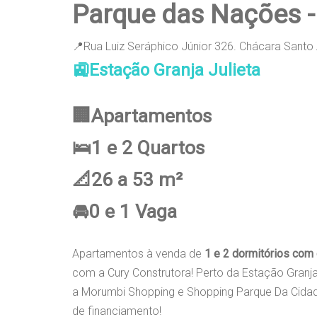
Parque das Nações 
📍Rua Luiz Seráphico Júnior 326. Chácara Santo
🚉Estação Granja Julieta
🏢Apartamentos
🛌1 e 2 Quartos
📐26 a 53 m²
🚘0 e 1 Vaga
Apartamentos à venda de
1 e 2 dormitórios com 
com a Cury Construtora! Perto da Estação Granja
a Morumbi Shopping e Shopping Parque Da Cidad
de financiamento!