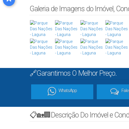
Galeria de Imagens do Imóvel, Co
🔗Garantimos O Melhor Preço.
WhatsApp
Fal
📋🏡🏢Descrição Do Imóvel e Con