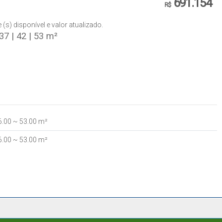
691.154
R$
s) disponível e valor atualizado.
37 | 42 | 53 m²
6
.00
~ 53
.00
m²
6
.00
~ 53
.00
m²