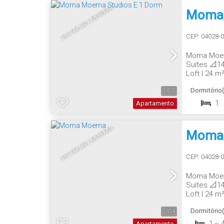
ESTAÇÃO MOEMA
Moma 
CEP: 04028-
Moma Moema
Suítes 📐1
Loft | 24 m
Duplex | 4 D
Dormitório(
1455
1
Apartamento
ESTAÇÃO MOEMA
Moma
CEP: 04028-
Moma Moema
Suítes 📐1
Loft | 24 m
Duplex | 4 D
Dormitório(
1454
1 ~ 
Apartamento