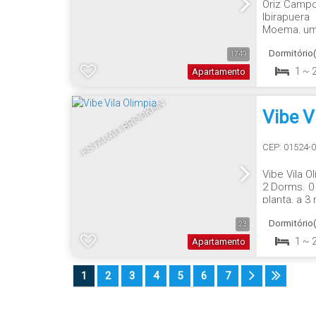
Oriz Campo
Ibirapuera
Moema, um
às suas exp
Dormitório(
1749
1 ~ 
Apartamento
ESTAÇÃO BROOKLIN
Vibe V
CEP: 01524-
Vibe Vila 
2 Dorms. 0
planta, a 
dos espaço
Dormitório(
23
1 ~ 
Apartamento
1
2
3
4
5
6
7