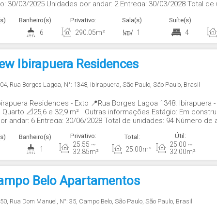
: 30/03/2025 Unidades por andar: 2 Entrega: 30/03/2028 Total de
 em: 15/04/2026
s)
Banheiro(s)
Privativo:
Sala(s)
Suíte(s)
6
290
.05
m²
1
4
ew Ibirapuera Residences
004
,
Rua Borges Lagoa
,
N°:
1348
,
Ibirapuera
,
São Paulo
,
São Paulo
,
Brasil
birapuera Residences - Exto 📍Rua Borges Lagoa 1348. Ibirapuera
1 Quarto 📐25,6 e 32,9 m² Outras informações Estágio: Em const
or andar: 6 Entrega: 30/06/2028 Total de unidades: 94 Número de 
Privativo:
Útil:
s)
Banheiro(s)
Total:
25
.55
~
25
.00
~
1
25
.00
m²
32
.85
m²
32
.00
m²
Campo Belo Apartamentos
050
,
Rua Dom Manuel
,
N°:
35
,
Campo Belo
,
São Paulo
,
São Paulo
,
Brasil