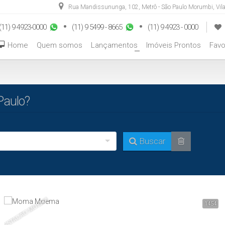
Rua Mandissununga
,
102
,
Metrô - São Paulo Morumbi
,
Vil
(11) 9 4923-0000
(11) 9 5499 - 8665
(11) 9 4923 - 0000
Home
Quem somos
Lançamentos
Imóveis Prontos
Favo
+
Paulo?
Buscar
ESTAÇÃO MOEMA
1454