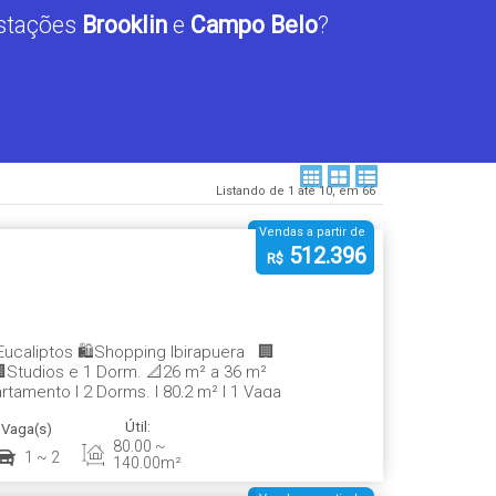
stações 
Brooklin 
e 
Campo Belo
?
Listando de 1 até 10, em 66
Vendas a partir de
512.396
R$
ucaliptos 🛍️Shopping Ibirapuera 🏢
🏢Studios e 1 Dorm. 📐26 m² a 36 m²
tamento | 2 Dorms. | 80,2 m² | 1 Vaga
Útil:
Vaga(s)
80
.00
~
1 ~ 2
140
.00
m²