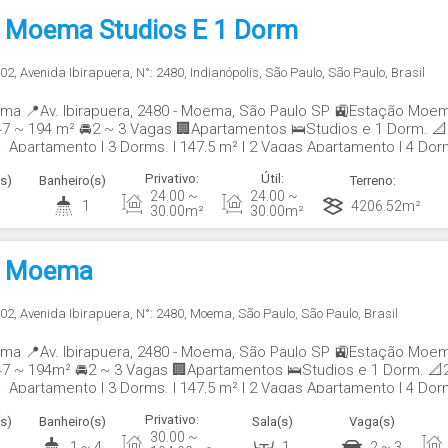
Moema Studios E 1 Dorm
002
,
Avenida Ibirapuera
,
N°:
2480
,
Indianópolis
,
São Paulo
,
São Paulo
,
Brasil
 📍Av. Ibirapuera, 2480 - Moema, São Paulo SP 🚉Estação Moe
47 ~ 194 m² 🚘2 ~ 3 Vagas 🏢Apartamentos 🛌Studios e 1 Dorm. 
² Apartamento | 3 Dorms. | 147,5 m² | 2 Vagas Apartamento | 4 Dor
orms. | 384,2 m² | 4...
Privativo:
Útil:
s)
Banheiro(s)
Terreno:
24
.00
~
24
.00
~
1
4206
.52
m²
30
.00
m²
30
.00
m²
 Moema
002
,
Avenida Ibirapuera
,
N°:
2480
,
Moema
,
São Paulo
,
São Paulo
,
Brasil
 📍Av. Ibirapuera, 2480 - Moema, São Paulo SP 🚉Estação Moe
47 ~ 194m² 🚘2 ~ 3 Vagas 🏢Apartamentos 🛌Studios e 1 Dorm. 
² Apartamento | 3 Dorms. | 147,5 m² | 2 Vagas Apartamento | 4 Dor
orms. | 384,2 m² | 4...
Privativo:
s)
Banheiro(s)
Sala(s)
Vaga(s)
30
.00
~
4
1 ~ 4
1
2 ~ 3