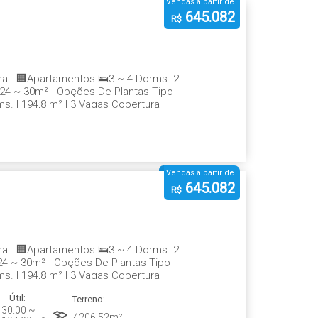
Vendas a partir de
645.082
R$
ma 🏢Apartamentos 🛌3 ~ 4 Dorms. 2
📐24 ~ 30m² Opções De Plantas Tipo
ms. | 194,8 m² | 3 Vagas Cobertura
Vendas a partir de
645.082
R$
ma 🏢Apartamentos 🛌3 ~ 4 Dorms. 2
24 ~ 30m² Opções De Plantas Tipo
ms. | 194,8 m² | 3 Vagas Cobertura
Útil:
Terreno:
30
.00
~
4206
.52
m²