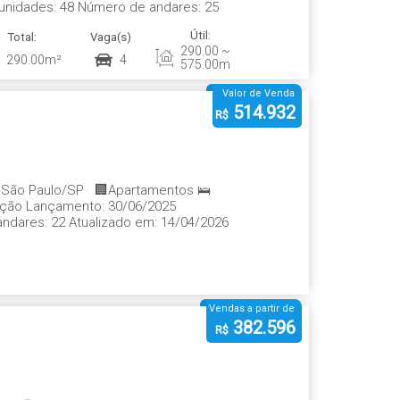
 unidades: 48 Número de andares: 25
Útil:
Total:
Vaga(s)
290
.00
~
290
.00
m²
4
575
.00
m²
Valor de Venda
514.932
R$
 - São Paulo/SP 🏢Apartamentos 🛌
rução Lançamento: 30/06/2025
andares: 22 Atualizado em: 14/04/2026
Vendas a partir de
382.596
R$