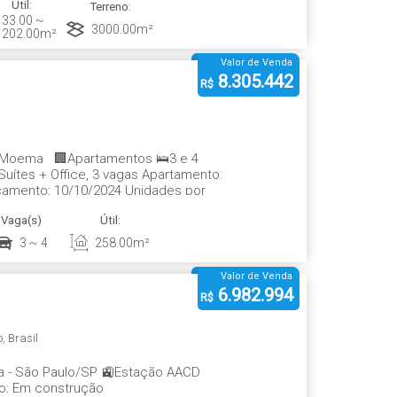
Útil:
Terreno:
33
.00
~
3000
.00
m²
202
.00
m²
Valor de Venda
8.305.442
R$
ão Moema 🏢Apartamentos 🛌3 e 4
uítes + Office, 3 vagas Apartamento:
nçamento: 10/10/2024 Unidades por
Vaga(s)
Útil:
3 ~ 4
258
.00
m²
Valor de Venda
6.982.994
R$
o
,
Brasil
era - São Paulo/SP 🚉Estação AACD
o: Em construção