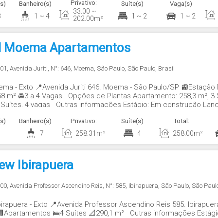
Privativo:
s)
Banheiro(s)
Suíte(s)
Vaga(s)
33
.00
~
3
1 ~ 4
1 ~ 2
1 ~ 2
202
.00
m²
d Moema Apartamentos
001
,
Avenida Juriti
,
N°:
646
,
Moema
,
São Paulo
,
São Paulo
,
Brasil
ma - Exto 📍Avenida Juriti 646. Moema - São Paulo/SP 🚉Estaç
58 m² 🚘3 a 4 Vagas Opções de Plantas Apartamento: 258,3 m², 3 S
4 Suítes, 4 vagas Outras informações Estágio: Em construção La
trega: 30/10/2027 Total de...
s)
Banheiro(s)
Privativo:
Suíte(s)
Total:
7
258
.31
m²
4
258
.00
m²
ew Ibirapuera
000
,
Avenida Professor Ascendino Reis
,
N°:
585
,
Ibirapuera
,
São Paulo
,
São Paul
birapuera - Exto 📍Avenida Professor Ascendino Reis 585. Ibirapu
Apartamentos 🛌4 Suítes 📐290,1 m² Outras informações Estági