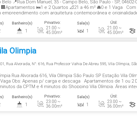
 Belo 📍Rua Dom Manuel, 35 - Campo Belo, São Paulo - SP, 04602-
 🏢Apartamentos 🛌1 e 2 Quartos 📐21 a 46 m² 🚘0 e 1 Vaga Com v
 empreendimento com arquitetura contemporânea e originalida
ectativas e cabe no seu horizonte. Oriz...
Privativo:
Útil:
s)
Banheiro(s)
Sala(s)
21
.00
~
21
.00
~
2
1
1
45
.00
m²
45
.00
m²
ila Olimpia
001
,
Rua Alvorada
,
N°:
616
,
Rua Professor Vahia De Abreu 595
,
Vila Olímpia
,
Sã
Olímpia Rua Alvorada 616, Vila Olímpia São Paulo SP Estação Vila
 Vaga Obs: Apenas p/ carga e descaga Apartamentos de 1 ou 2 
3 minutos da CPTM e 4 minutos do Shopping Vila Olímpia. Áreas int
s, plantas flexíveis que se adaptam ao...
Privativo:
Útil:
s)
Banheiro(s)
Sala(s)
23
.00
~
23
.00
~
2
1
1
36
.00
m²
36
.00
m²