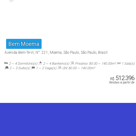
Bem Moema
Avenida Bem-Te-Vi
,
N°:
221
,
Moema
,
São Paulo
,
São Paulo
,
Brasil
2 ~ 4
Dormitório(s)
,
2 ~ 4
Banheiro(s)
,
Privativo:
80
.00
~ 140
.00
m²
,
1
Sala(s)
,
2 ~ 3
Suíte(s)
,
1 ~ 2
Vaga(s)
,
Útil:
80
.00
~ 140
.00
m²
512.396
R$
Vendas a partir de