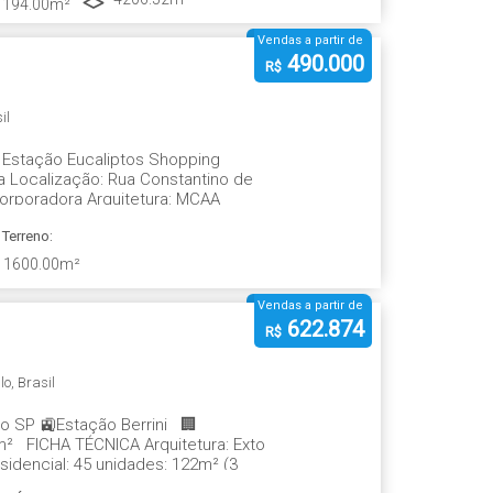
194
.00
m²
Vendas a partir de
490.000
R$
il
 Estação Eucaliptos Shopping
 Localização: Rua Constantino de
corporadora Arquitetura: MCAA
Terreno:
1600
.00
m²
Vendas a partir de
622.874
R$
lo
,
Brasil
lo SP 🚉Estação Berrini 🏢
m² FICHA TÉCNICA Arquitetura: Exto
sidencial: 45 unidades: 122m² (3