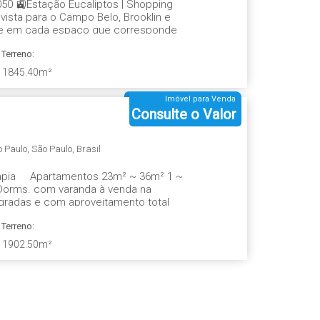
050 🚉Estação Eucaliptos | Shopping
ista para o Campo Belo, Brooklin e
de em cada espaço que corresponde
Terreno:
1845
.40
m²
Imóvel para Venda
Consulte o Valor
o Paulo
,
São Paulo
,
Brasil
 Olímpia Apartamentos 23m² ~ 36m² 1 ~
Dorms. com varanda à venda na
egradas e com aproveitamento total
Terreno:
1902
.50
m²