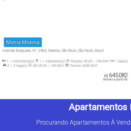
Moma Moema
Avenida Ibirapuera
,
N°:
2480
,
Moema
,
São Paulo
,
São Paulo
,
Brasil
1 ~ 4
Dormitório(s)
,
1 ~ 4
Banheiro(s)
,
Privativo:
30
.00
~ 194
.00
m²
,
1
Sala(s)
,
2 ~ 3
Vaga(s)
,
Útil:
30
.00
~ 194
.00
m²
,
Terreno:
4206
.52
m²
645.082
R$
Vendas a partir de
Apartamentos 
Procurando Apartamentos À Vend