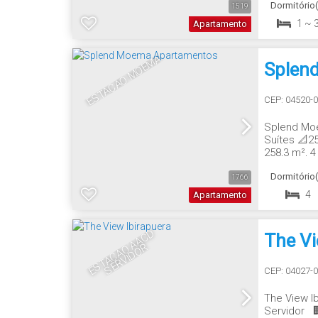
Dormitório(
1519
1 ~ 
Apartamento
ESTAÇÃO MOEMA
Splen
CEP: 04520-
Splend Moe
Suítes 📐2
258,3 m², 
andar: 2 En
Dormitório(
1766
4
Apartamento
E
S
T
A
Ç
Ã
O
A
A
C
D
S
E
R
VI
D
O
The Vi
R
CEP: 04027-
The View I
Servidor 