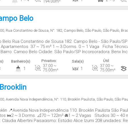
194
.00
m²
Campo Belo
000
,
Rua Constantino de Sousa
,
N°:
182
,
Campo Belo
,
São Paulo
,
São Paulo
,
Bras
 Belo Rua Constantino de Sousa 182. Campo Belo - São Paulo/SP
 Apartamentos 37 ~ 75 m³ 1 ~ 3 Dorms. 0 ~ 1 Vaga Ficha Técnica
 Bairro: Campo Belo Cidade: São Paulo/SP Incorporadora: Benx In
Paisagismo: Cardim Arquitetura Paisagística Arquitetura de...
Privativo:
Útil:
s)
Banheiro(s)
Sala(s)
37
.00
~
37
.00
~
3
1
1
75
.00
m²
75
.00
m²
Brooklin
000
,
Avenida Nova Independência
,
N°:
110
,
Brooklin Paulista
,
São Paulo
,
São Pau
klin 📍Avenida Nova Independência 110. Brooklin Paulista São Pau
os 🛌2 ~ 3 Dorms. 📐70 ~ 122m² 🚘1 ~ 2 Vagas Studios 30 ~ 40 
Cláudia Albertini Paisagismo: Estúdio Alice Izumi 208 unidades: Re
 vagas 06 unidades: 93m² (2 suítes)...