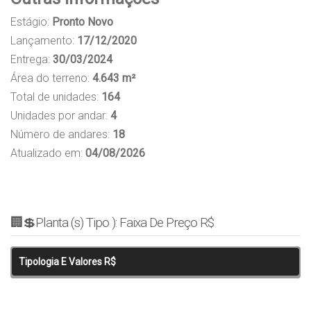
Estágio:
Pronto Novo
Lançamento:
17/12/2020
Entrega:
30/03/2024
Área do terreno:
4.643 m²
Total de unidades:
164
Unidades por andar:
4
Número de andares:
18
Atualizado em:
04/08/2026
🏢💲Planta (s) Tipo ): Faixa De Preço R$
Tipologia E Valores R$