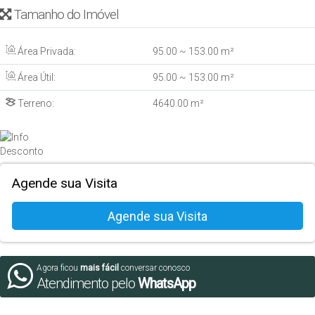
Tamanho do Imóvel
Área Privada:
95
.00
~ 153
.00
m²
Área Útil:
95
.00
~ 153
.00
m²
Terreno:
4640
.00
m²
Agende sua Visita
Agora ficou
mais fácil
conversar conosco
Atendimento pelo
WhatsApp