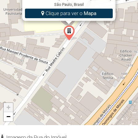
Taxas de juros nominal ao ano de 10,0%.
São Paulo, Brasil
Clique para ver o
Mapa
+
−
Imagem da Rua do Imóvel