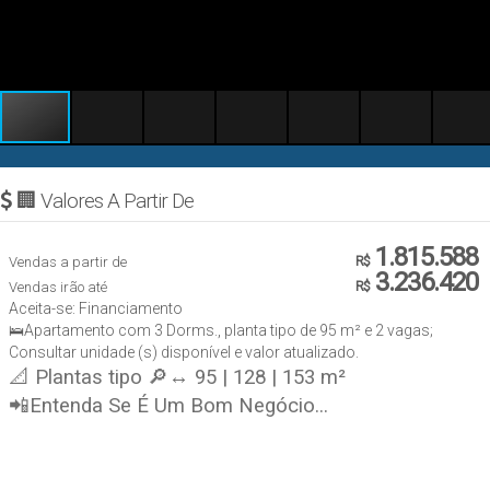
🏢 Valores A Partir De
1.815.588
Vendas a partir de
R$
3.236.420
Vendas irão até
R$
Aceita-se: Financiamento
🛌Apartamento com 3 Dorms., planta tipo de 95 m² e 2 vagas;
Consultar unidade (s) disponível e valor atualizado.
📐 Plantas tipo 🔎↔ 95 | 128 | 153 m²
📲Entenda Se É Um Bom Negócio...