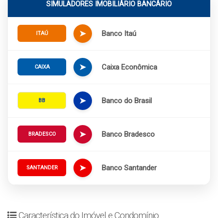
SIMULADORES IMOBILIÁRIO BANCÁRIO
➤
Banco Itaú
ITAÚ
➤
Caixa Econômica
CAIXA
➤
Banco do Brasil
BB
➤
Banco Bradesco
BRADESCO
➤
Banco Santander
SANTANDER
Característica do Imóvel e Condomínio