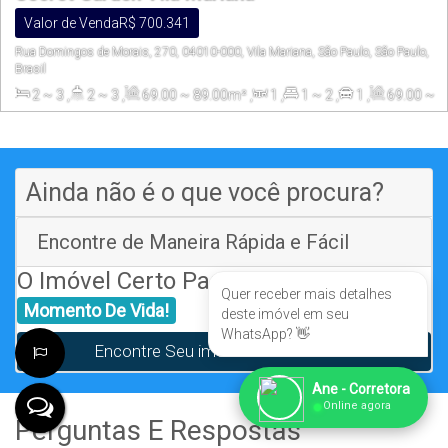
Valor de Venda
R$
700.341
Rua Domingos de Morais, 270, 04010-000, Vila Mariana, São Paulo, São Paulo,
Brasil
2 ~ 3
,
2 ~ 3
,
69
.00
~ 89
.00
m²
,
1
,
1 ~ 2
,
1
,
69
.00
~
89
.00
m²
Ainda não é o que você procura?
Encontre de Maneira Rápida e Fácil
O Imóvel Certo Para O Seu
Quer receber mais detalhes
Momento De Vida!
deste imóvel em seu
WhatsApp? 👋
Encontre Seu imóvel Em São Paulo
Ane - Corretora
●
Online agora
Perguntas E Respostas