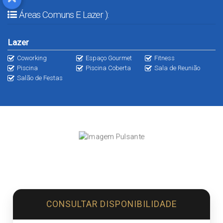
Áreas Comuns E Lazer ):
Lazer
Coworking
Espaço Gourmet
Fitness
Piscina
Piscina Coberta
Sala de Reunião
Salão de Festas
CONSULTAR DISPONIBILIDADE