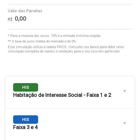
Valor das Parcelas
0,00
R$
* Para a maioria dos casos, 10% é a entrada mínima exigida.
** A taxa de juros média do mercado é de 0%.
Esta simulação utiliza a tabela
PRICE
. Consulte seu banco para obter uma
simulação completa de valores e condições para o seu caso em particular.
HIS
Habitação de Interesse Social - Faixa 1 e 2
Engloba as
HIS
Faixas 1 e 2
. Público com renda familiar de até
3 salários mínimos.
Faixa 3 e 4