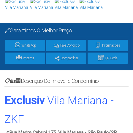
🔗Garantimos O Melhor Preço.
WhatsApp
Fale Conosco
Informações
Imprimir
Compartilhar
QR Code
📋🏡🏢Descrição Do Imóvel e Condomínio
Exclusiv
Vila Mariana -
ZKF
📍Rua Madre Cabrini 175. Vila Mariana - São Paulo/SP