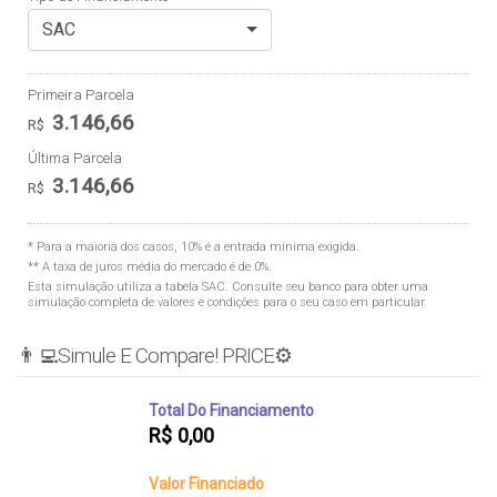
SAC
Primeira Parcela
3.146,66
R$
Última Parcela
3.146,66
R$
* Para a maioria dos casos, 10% é a entrada mínima exigida.
** A taxa de juros média do mercado é de 0%.
Esta simulação utiliza a tabela
SAC
. Consulte seu banco para obter uma
simulação completa de valores e condições para o seu caso em particular.
👨‍💻Simule E Compare! PRICE⚙️
Total Do Financiamento
R$
0,00
Valor Financiado