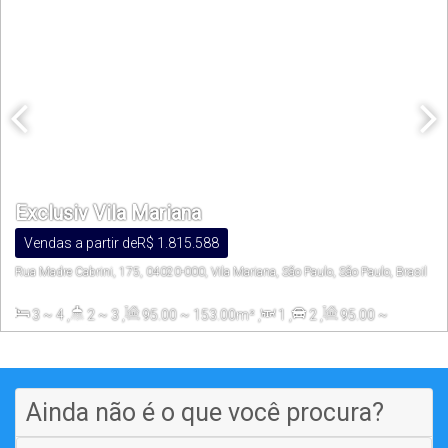
Exclusiv Vila Mariana
Vendas a partir de
R$
1.815.588
Rua Madre Cabrini, 175, 04020-000, Vila Mariana, São Paulo, São Paulo, Brasil
3 ~ 4
,
2 ~ 3
,
95
.00
~ 153
.00
m²
,
1
,
2
,
95
.00
~
153
.00
m²
,
4640
.00
m²
Ainda não é o que você procura?