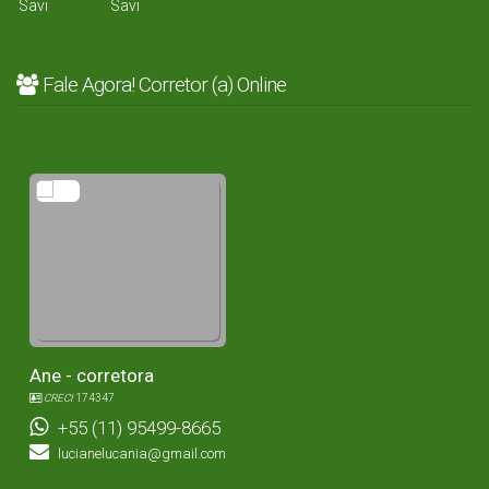
Fale Agora! Corretor (a) Online
Ane - corretora
CRECI
174347
+55 (11) 95499-8665
lucianelucania@gmail.com