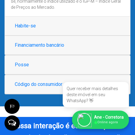
se, normalmente o índice utilizado é o IGP-M – Índice Geral
de Preços ao Mercado.
Habite-se
Financiamento bancário
Posse
Código do consumidor
Quer receber mais detalhes
deste imóvel em seu
WhatsApp? 👋
Ane - Corretora
●
Online agora
Nossa interação é essencial para a