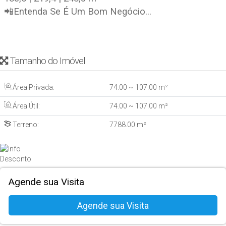
📲Entenda Se É Um Bom Negócio...
Tamanho do Imóvel
Área Privada:
74
.00
~ 107
.00
m²
Área Útil:
74
.00
~ 107
.00
m²
Terreno:
7788
.00
m²
Agende sua Visita