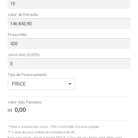
Valor de Entrada
Prazo/Mês
Juros/Ano
(0,00%)
Tipo de Financiamento
PRICE
Valor das Parcelas
0,00
R$
* Para a maioria dos casos, 10% é a entrada mínima exigida.
** A taxa de juros média do mercado é de 0%.
Esta simulação utiliza a tabela
PRICE
. Consulte seu banco para obter uma