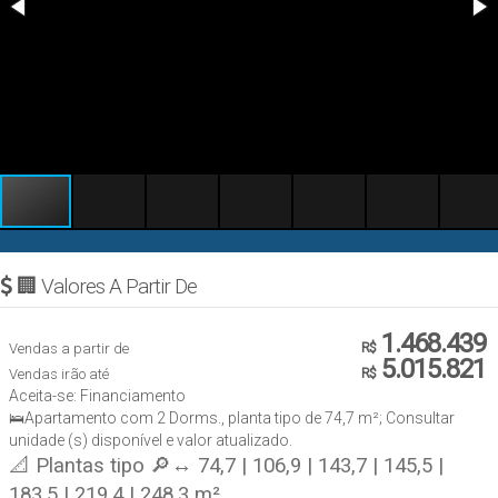
🏢 Valores A Partir De
1.468.439
Vendas a partir de
R$
5.015.821
Vendas irão até
R$
Aceita-se: Financiamento
🛌Apartamento com 2 Dorms., planta tipo de 74,7 m²; Consultar
unidade (s) disponível e valor atualizado.
📐 Plantas tipo 🔎↔ 74,7 | 106,9 | 143,7 | 145,5 |
183,5 | 219,4 | 248,3 m²