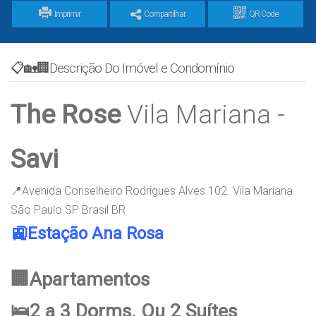
Imprimir
Compartilhar
QR Code
📋🏡🏢Descrição Do Imóvel e Condomínio
The Rose
Vila Mariana -
Savi
📍Avenida Conselheiro Rodrigues Alves 102. Vila Mariana
São Paulo SP Brasil BR
🚉Estação Ana Rosa
🏢Apartamentos
🛌2 a 3 Dorms. Ou 2 Suítes