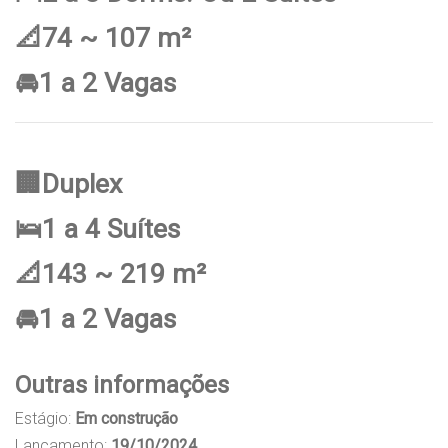
📐74 ~ 107 m²
🚘1 a 2 Vagas
🏢Duplex
🛌1 a 4 Suítes
📐143 ~ 219 m²
🚘1 a 2 Vagas
Outras informações
Estágio:
Em construção
Lançamento:
19/10/2024