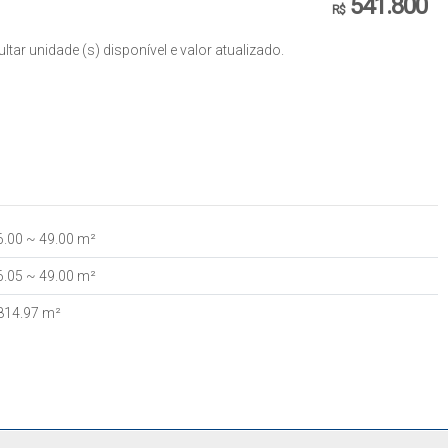
541.800
R$
ar unidade (s) disponível e valor atualizado.
6
.00
~ 49
.00
m²
6
.05
~ 49
.00
m²
814
.97
m²