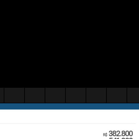
382.800
R$