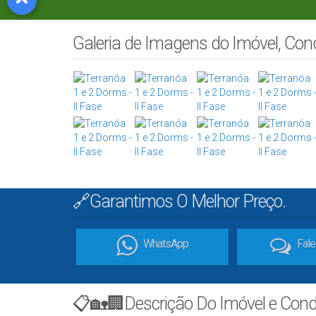
Galeria de Imagens do Imóvel, Co
🔗Garantimos O Melhor Preço.
WhatsApp
Fal
📋🏡🏢Descrição Do Imóvel e Con