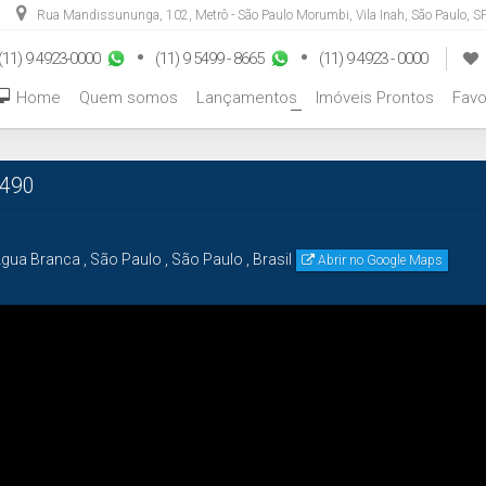
Rua Mandissununga
,
102
,
Metrô - São Paulo Morumbi
,
Vila Inah
,
São Paulo
,
SP
(11) 9 4923-0000
(11) 9 5499 - 8665
(11) 9 4923 - 0000
Home
Quem somos
Lançamentos
Imóveis Prontos
Favo
+
490
gua Branca
,
São Paulo
,
São Paulo
,
Brasil
Abrir no Google Maps