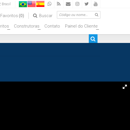
,
Brasil
Favoritos
(0)
Buscar
ritos
Construtoras
Contato
Painel do Cliente
+
+
+