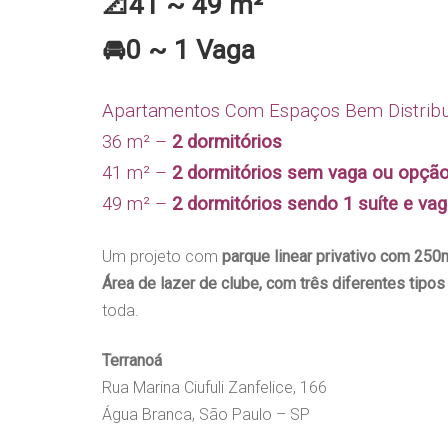
📐41 ~ 49 m²
🚘0 ~ 1 Vaga
Apartamentos Com Espaços Bem Distribu
36 m² –
2 dormitórios
41 m² –
2 dormitórios sem vaga ou opçã
49 m² –
2 dormitórios sendo 1 suíte e vag
Um projeto com
parque linear privativo com 250
Área de lazer de clube, com três diferentes tipos
toda.
Terranoá
Rua Marina Ciufuli Zanfelice, 166
Água Branca, São Paulo – SP