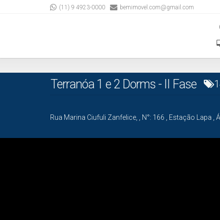
(11) 9 4923-0000
bemimovel.com@gmail.com
Terranóa 1 e 2 Dorms - II Fase
1
Rua Marina Ciufuli Zanfelice,
,
N°:
166
,
Estação Lapa
,
Á