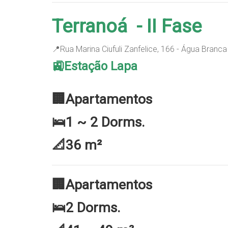
Terranoá - II Fase
📍Rua Marina Ciufuli Zanfelice, 166 - Água Branc
🚉Estação Lapa
🏢Apartamentos
🛌1 ~ 2 Dorms.
📐36 m²
🏢Apartamentos
🛌2 Dorms.