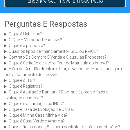
Encontre Seu imóvel Em São Paulo
Perguntas E Respostas
O que é Habite-se?
O Que É Memorial Descritivo?
O que é a proposta?
Quais os tipos de financiamento? SAC ou PRICE?
Contrato De Compra E Venda e Cláusulas Propostas?
O que é Certidão de Inteiro Teor de Matrícula do Imóvel?
Além da Certidão de Inteiro Teor, o Banco pode solicitar algum
outro documento do imóvel?
O que é o ITBI?
O que é Registros?
O que é Avaliação Bancaria? E porque é preciso fazer a
avaliação do imóvel?
O que é e o que significa INCC?
O que é Taxa de Evolução de Obras?
O que é Minha Casa Minha Vida?
O que é Casa Verde e Amarela?
Quais são as condições para contratar o crédito imobiliário?