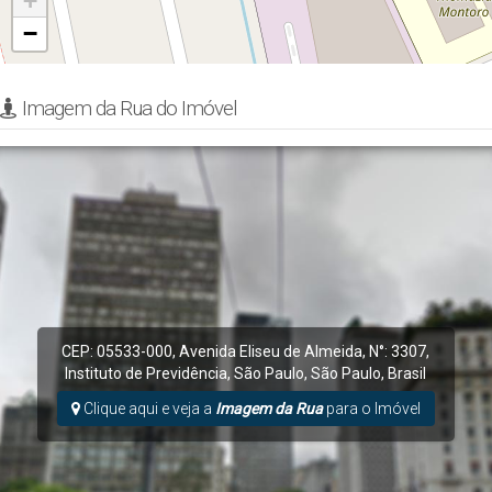
+
−
Imagem da Rua do Imóvel
CEP: 05533-000
,
Avenida Eliseu de Almeida
,
N°:
3307
,
Instituto de Previdência
,
São Paulo
,
São Paulo
,
Brasil
Clique aqui e veja a
Imagem da Rua
para o Imóvel