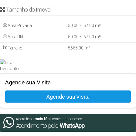
Tamanho do Imóvel
Área Privada:
50
.00
~ 67
.00
m²
Área Útil:
50
.00
~ 67
.00
m²
Terreno:
5665
.00
m²
Agende sua Visita
Agora ficou
mais fácil
conversar conosco
Atendimento pelo
WhatsApp