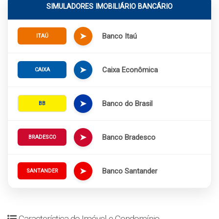
SIMULADORES IMOBILIÁRIO BANCÁRIO
➤
Banco Itaú
ITAÚ
➤
Caixa Econômica
CAIXA
➤
Banco do Brasil
BB
➤
Banco Bradesco
BRADESCO
➤
Banco Santander
SANTANDER
Característica do Imóvel e Condomínio