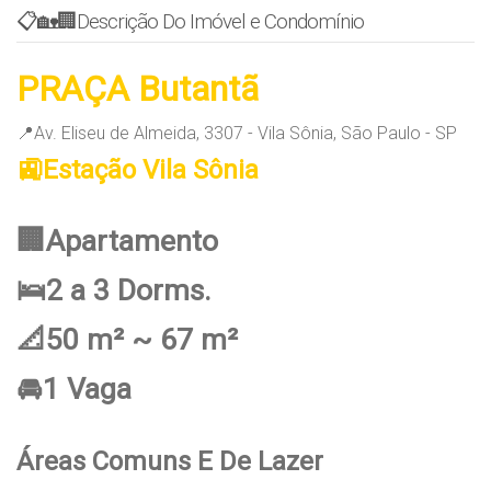
📋🏡🏢Descrição Do Imóvel e Condomínio
PRAÇA Butantã
📍Av. Eliseu de Almeida, 3307 - Vila Sônia, São Paulo - SP
🚉Estação Vila Sônia
🏢Apartamento
🛌2 a 3 Dorms.
📐50 m² ~ 67 m²
🚘1 Vaga
Áreas Comuns E De Lazer