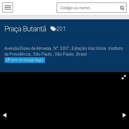
Praça Butantã
201
Avenida Eliseu de Almeida
,
N°:
3307
,
Estação Vila Sônia
,
Instituto
de Previdência
,
São Paulo
,
São Paulo
,
Brasil
Abrir no Google Maps