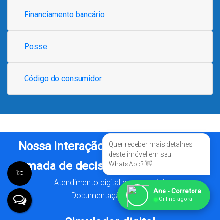
Financiamento bancário
Posse
Código do consumidor
Nossa interação é essencial para a
Quer receber mais detalhes
deste imóvel em seu
tomada de decisão e concretização.
WhatsApp? 👋
Atendimento digital e presencial.
Ane - Corretora
Documentação digital.
●
Online agora