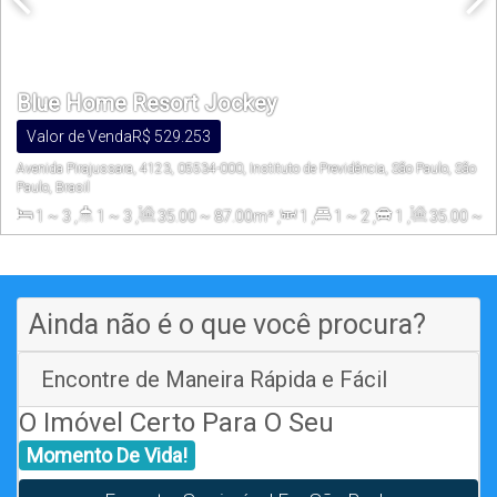
Blue Home Resort Jockey
Valor de Venda
R$
529.253
Avenida Pirajussara, 4123, 05534-000, Instituto de Previdência, São Paulo, São
Paulo, Brasil
1 ~ 3
,
1 ~ 3
,
35
.00
~ 87
.00
m²
,
1
,
1 ~ 2
,
1
,
35
.00
~
87
.00
m²
,
10000
.00
m²
Ainda não é o que você procura?
Encontre de Maneira Rápida e Fácil
O Imóvel Certo Para O Seu
Momento De Vida!