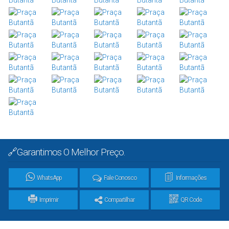
🔗Garantimos O Melhor Preço.
WhatsApp
Fale Conosco
Informações
Imprimir
Compartilhar
QR Code