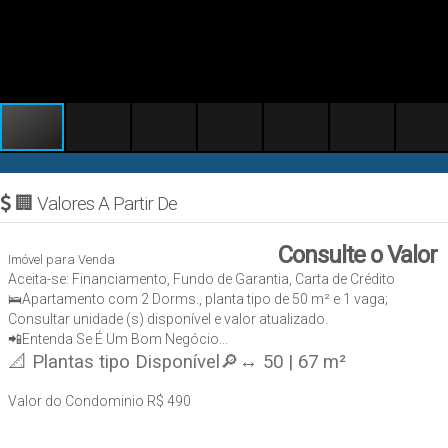
🏢 Valores A Partir De
Consulte o Valor
Imóvel para Venda
Aceita-se: Financiamento, Fundo de Garantia, Carta de Crédito
🛌Apartamento com 2 Dorms., planta tipo de 50 m² e 1 vaga;
Consultar unidade (s) disponível e valor atualizado.
📲Entenda Se É Um Bom Negócio...
📐 Plantas tipo Disponível🔎↔ 50 | 67 m²
Valor do Condominio
R$
490