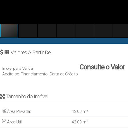
🏢 Valores A Partir De
Consulte o Valor
Imóvel para Venda
Aceita-se: Financiamento, Carta de Crédito
Tamanho do Imóvel
Área Privada:
42
.00
m²
Área Útil:
42
.00
m²