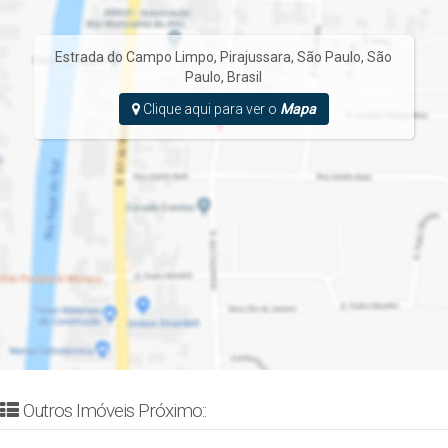
Estrada do Campo Limpo
,
Pirajussara
,
São Paulo
,
São
Paulo
,
Brasil
Clique aqui para ver o
Mapa
Outros Imóveis Próximo::