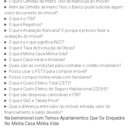
O que é Certidão de Inteiro Teor de Matrícula do Imóvel?
Além da Certidão de Inteiro Teor, o Banco pode solicitar algum
outro documento do imóvel?
O que é o ITBI?
O que é Registros?
O que é Avaliação Bancaria? E porque é preciso fazer a
avaliação do imóvel?
O que é e o que significa INCC?
O que é Taxa de Evolução de Obras?
O que é Minha Casa Minha Vida?
O que é Casa Verde e Amarela?
Quais são as condições para contratar o crédito imobiliário?
Posso usar o FGTS para comprar imóvel?
Posso compor minha renda com familiares?
O que é Custo Efetivo Total (CET)?
O que é Custo Efetivo do Seguro Habitacional (CESH)?
O que são despesas cartorárias e ITBI?
O que é SAC e Tabela Price?
Qual a diferença entre valor do imóvel, entrada, valor do
financiamento e saldo devedor?
Na bemimovel.com Temos Apartamentos Que Se Enquadra
No Minha Casa Minha Vida