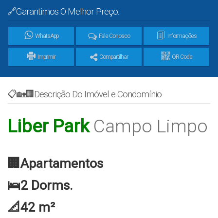
🔗Garantimos O Melhor Preço.
WhatsApp
Fale Conosco
Informações
Imprimir
Compartilhar
QR Code
📋🏡🏢Descrição Do Imóvel e Condomínio
Liber Park
Campo Limpo
🏢Apartamentos
🛌2 Dorms.
📐42 m²