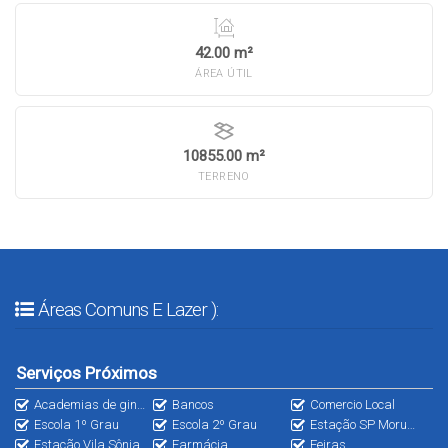
42.00 m²
ÁREA ÚTIL
10855.00 m²
TERRENO
Áreas Comuns E Lazer ):
Serviços Próximos
Academias de ginástica
Bancos
Comercio Local
Escola 1º Grau
Escola 2º Grau
Estação SP Morumbi
Estação Vila Sônia
Farmácia
Feiras