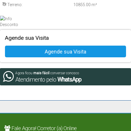
Terreno:
10855
.00
m²
Agende sua Visita
Agora ficou
mais fácil
conversar conosco
Atendimento pelo
WhatsApp
Fale Agora! Corretor (a) Online