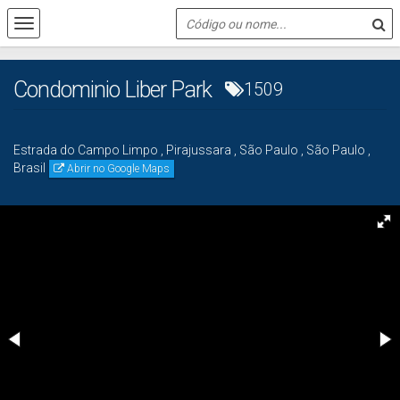
Condominio Liber Park
1509
Estrada do Campo Limpo
,
Pirajussara
,
São Paulo
,
São Paulo
,
Brasil
Abrir no Google Maps