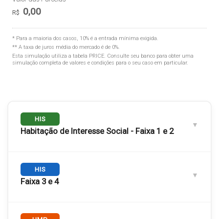
0,00
R$
* Para a maioria dos casos, 10% é a entrada mínima exigida.
** A taxa de juros média do mercado é de 0%.
Esta simulação utiliza a tabela
PRICE
. Consulte seu banco para obter uma
simulação completa de valores e condições para o seu caso em particular.
HIS
Habitação de Interesse Social - Faixa 1 e 2
Engloba as
HIS
Faixas 1 e 2
. Público com renda familiar de até
3 salários mínimos.
Faixa 3 e 4
RENDA FAMILIAR MÁXIMA
Até R$ 5.000,00