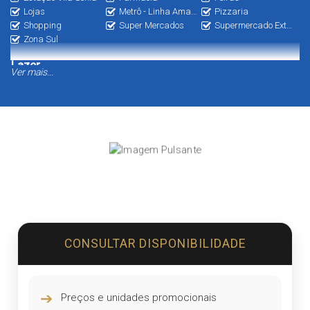
Lojas
Metrô - Linha Amarela
Pizzaria
Shopping
Super Mercados
Supermercado Extra
Zona Sul
Lazer
Ver mais...
Espaço Gourmet
Espaço Kids
Fitness
Piscina
PlayGraund
Quadra Esportiva
Salão de Festas
Salão de Jogos
CONSULTAR DISPONIBILIDADE
➔
Preços e unidades promocionais