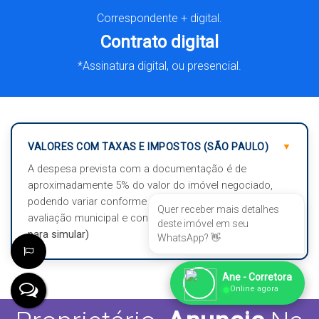
Correspondente + digital.
Contrato digital
*Assinatura digital, ou presencial.
VALORES COM TAXAS E IMPOSTOS (SÃO PAULO)
A despesa prevista com a documentação é de
aproximadamente 5% do valor do imóvel negociado,
podendo variar conforme a forma de pagamento,
Quer receber mais detalhes
avaliação municipal e condições de aquisição.
(Clique
deste imóvel em seu
para simular)
WhatsApp? 👋
Ane - Corretora
Valor do Imóvel (R$)
●
Online agora