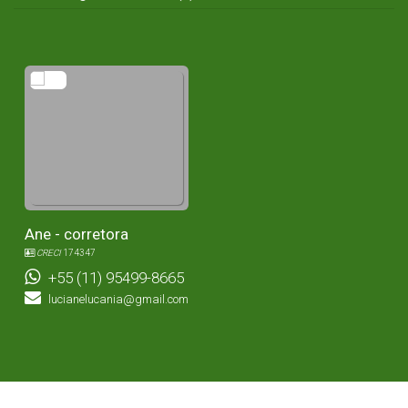
Ane - corretora
CRECI
174347
+55 (11) 95499-8665
lucianelucania@gmail.com