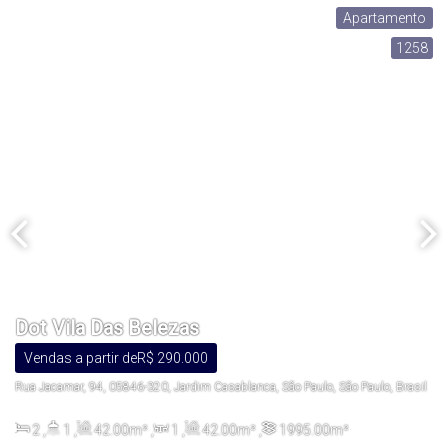
Apartamento
1258
Dot Vila Das Belezas
Vendas a partir de
R$
290.000
Rua Jacamar, 94, 05846-320, Jardim Casablanca, São Paulo, São Paulo, Brasil
2
,
1
,
42
.00
m²
,
1
,
42
.00
m²
,
1995
.00
m²