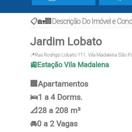
📋🏡🏢Descrição Do Imóvel e Con
Jardim Lobato
📍Rua Rodrigo Lobato 111. Vila Madalena São P
🚉Estação Vila Madalena
🏢Apartamentos
🛌1 a 4 Dorms.
📐28 a 208 m²
🚘0 a 2 Vagas