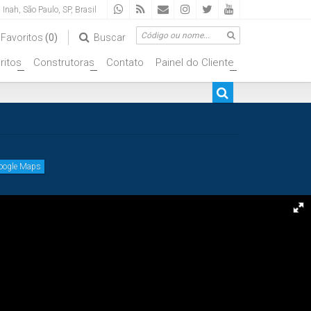
a Inah
,
São Paulo
,
SP
,
Brasil
Favoritos
(0)
Buscar
ritos
Construtoras
Contato
Painel do Cliente
+
+
+
Google Maps