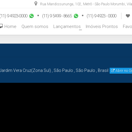
Rua Mandissununga
,
102
,
Metrô - São Paulo Morumbi
,
Vil
(11) 9 4923-0000
(11) 9 5499 - 8665
(11) 9 4923 - 0000
Home
Quem somos
Lançamentos
Imóveis Prontos
Favo
+
Jardim Vera Cruz(Zona Sul)
,
São Paulo
,
São Paulo
,
Brasil
Abrir no 