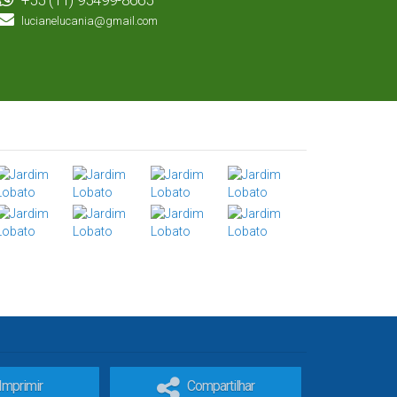
+55 (11) 95499-8665
lucianelucania@gmail.com
Imprimir
Compartilhar