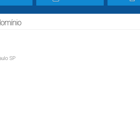
domínio
aulo SP