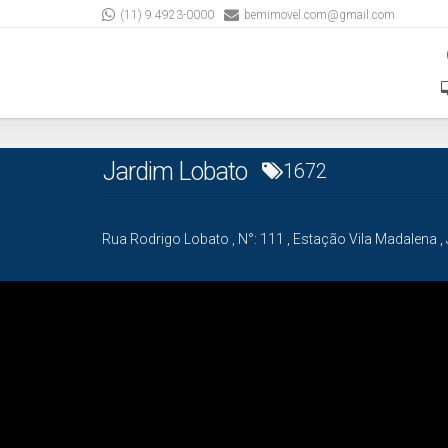
(11) 9 4923-0000
bemimovel.com@gmail.com
Jardim Lobato
1672
Rua Rodrigo Lobato
,
N°:
111
,
Estação Vila Madalena
,