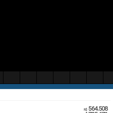
564.508
R$