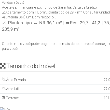
Vendas irão até
Aceita-se: Financiamento, Fundo de Garantia, Carta de Crédito
📐Apartamento com 1 Dorm., planta tipo de 29,7 m²; Consultar unidade 
📲Entenda Se É Um Bom Negócio...
📐 Plantas tipo ↔ NR 36,1 m² | ➡️Res. 29,7 | 41,2 | 75,
205,9 m²
Quanto mais você puder pagar no ato, mais desconto você conseguir
para você.
Tamanho do Imóvel
Área Privada:
27
.
Área Útil:
27
.
Terreno:
131