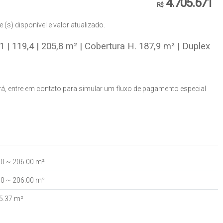
4.705.671
R$
(s) disponível e valor atualizado.
1 | 119,4 | 205,8 m² | Cobertura H. 187,9 m² | Duplex
á, entre em contato para simular um fluxo de pagamento especial
00
~ 206
.00
m²
00
~ 206
.00
m²
5
.37
m²