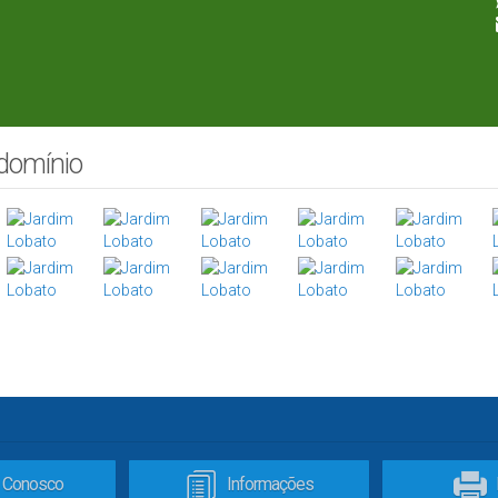
ndomínio
e Conosco
Informações