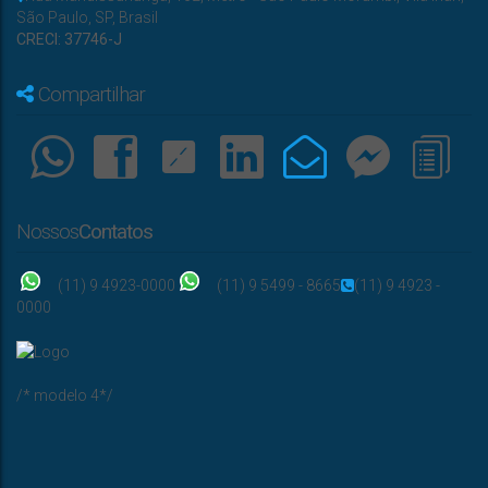
São Paulo
,
SP
,
Brasil
CRECI: 37746-J
Compartilhar
Nossos
Contatos
(11) 9 4923-0000
(11) 9 5499 - 8665
(11) 9 4923 -
0000
/* modelo 4*/