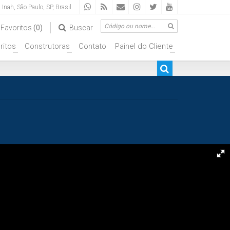
a Inah
,
São Paulo
,
SP
,
Brasil
Favoritos
(0)
Buscar
ritos
Construtoras
Contato
Painel do Cliente
+
+
+