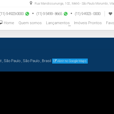
Rua Mandissununga
,
102
,
Metrô - São Paulo Morumbi
,
Vil
(11) 9 4923-0000
(11) 9 5499 - 8665
(11) 9 4923 - 0000
Home
Quem somos
Lançamentos
Imóveis Prontos
Favo
+
t
,
São Paulo
,
São Paulo
,
Brasil
Abrir no Google Maps