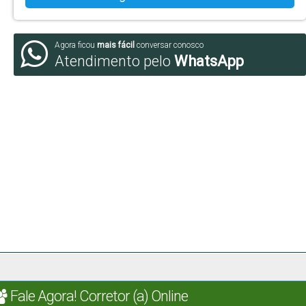
Agora ficou
mais fácil
conversar conosco
Atendimento pelo
WhatsApp
Fale Agora! Corretor (a) Online