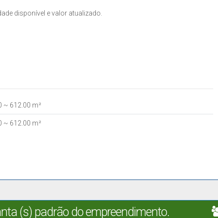
ade disponível e valor atualizado.
0
~ 612
.00
m²
0
~ 612
.00
m²
lanta (s) padrão do empreendimento.