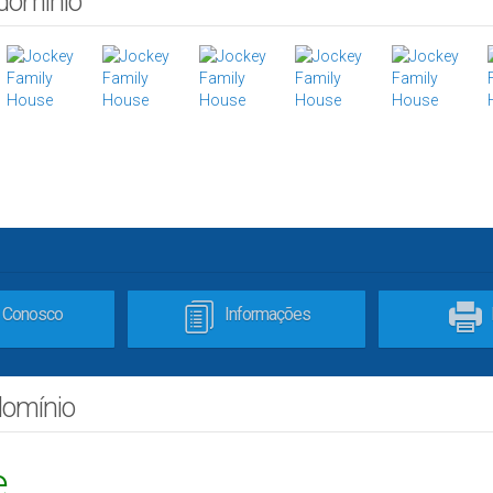
ndomínio
e Conosco
Informações
domínio
e