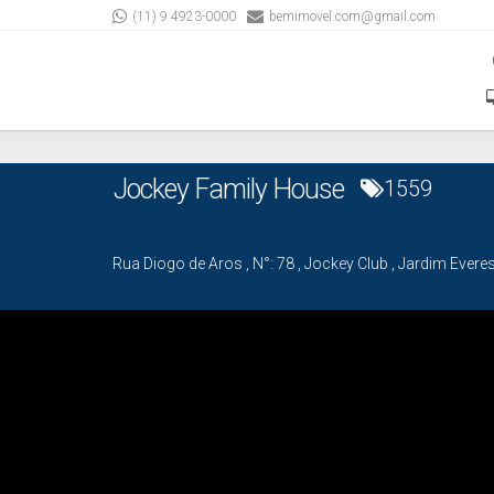
(11) 9 4923-0000
bemimovel.com@gmail.com
Jockey Family House
1559
Rua Diogo de Aros
,
N°:
78
,
Jockey Club
,
Jardim Everes