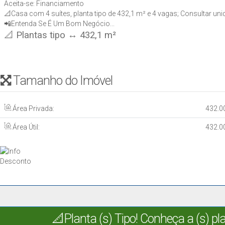
Aceita-se: Financiamento
📐Casa com 4 suítes, planta tipo de 432,1 m² e 4 vagas; Consultar unid
📲Entenda Se É Um Bom Negócio...
📐 Plantas tipo ↔ 432,1 m²
Tamanho do Imóvel
Área Privada:
432
.0
Área Útil:
432
.0
📐Planta (s) Tipo! Conheça a (s) p