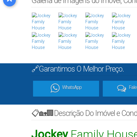
Galeria de Imagens do Imóvel, Co
🔗Garantimos O Melhor Preço.
WhatsApp
Fal
📋🏡🏢Descrição Do Imóvel e Con
Jockey
Family Hous