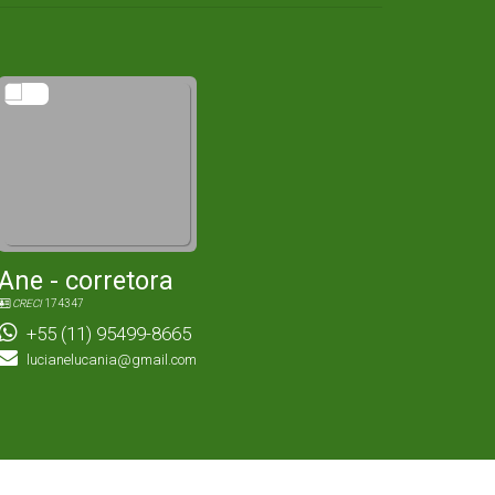
Ane - corretora
CRECI
174347
+55 (11) 95499-8665
lucianelucania@gmail.com