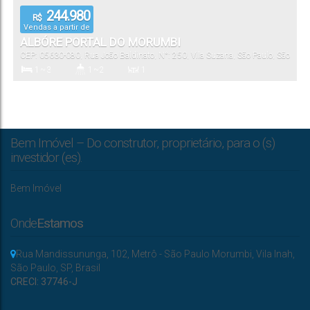
244.980
R$
Vendas a partir de
ALBÓRE PORTAL DO MORUMBI
CEP: 05630-080
,
Rua João Baldinato
,
N°:
250
,
Vila Suzana
,
São Paulo
,
São
Paulo
,
Brasil
1 ~ 3
1 ~ 2
1
Dormitório(s)
Banheiro(s)
Sala(s)
Bem Imóvel – Do construtor, proprietário, para o (s)
investidor (es).
Bem Imóvel
Onde
Estamos
Rua Mandissununga
,
102
,
Metrô - São Paulo Morumbi
,
Vila Inah
,
São Paulo
,
SP
,
Brasil
CRECI: 37746-J