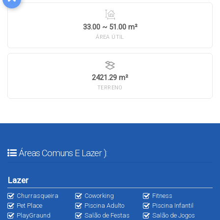
33.00 ~ 51.00 m²
ÁREA ÚTIL
2421.29 m²
TERRENO
Áreas Comuns E Lazer ):
Lazer
Churrasqueira
Coworking
Fitness
Pet Place
Piscina Adulto
Piscina Infantil
PlayGraund
Salão de Festas
Salão de Jogos