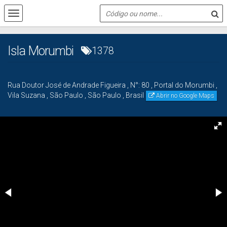
Isla Morumbi
1378
Rua Doutor José de Andrade Figueira
,
N°:
80
,
Portal do Morumbi
,
Vila Suzana
,
São Paulo
,
São Paulo
,
Brasil
Abrir no Google Maps