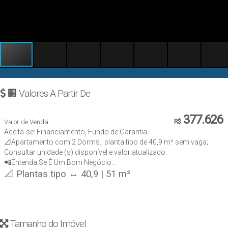
🏢 Valores A Partir De
377.626
Valor de Venda
R$
Aceita-se: Financiamento, Fundo de Garantia
📐Apartamento com 2 Dorms., planta tipo de 40,9 m² sem vaga;
Consultar unidade (s) disponível e valor atualizado.
📲Entenda Se É Um Bom Negócio...
📐 Plantas tipo ↔ 40,9 | 51 m²
Tamanho do Imóvel