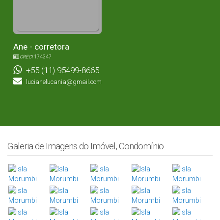
Ane - corretora
CRECI
174347
+55 (11) 95499-8665
lucianelucania@gmail.com
Galeria de Imagens do Imóvel, Condomínio