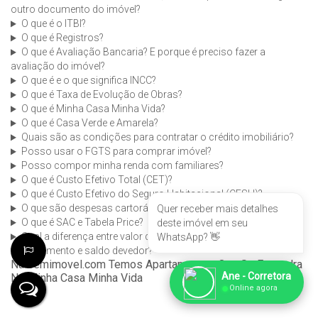
outro documento do imóvel?
O que é o ITBI?
O que é Registros?
O que é Avaliação Bancaria? E porque é preciso fazer a
avaliação do imóvel?
O que é e o que significa INCC?
O que é Taxa de Evolução de Obras?
O que é Minha Casa Minha Vida?
O que é Casa Verde e Amarela?
Quais são as condições para contratar o crédito imobiliário?
Posso usar o FGTS para comprar imóvel?
Posso compor minha renda com familiares?
O que é Custo Efetivo Total (CET)?
O que é Custo Efetivo do Seguro Habitacional (CESH)?
O que são despesas cartorárias e ITBI?
Quer receber mais detalhes
O que é SAC e Tabela Price?
deste imóvel em seu
Qual a diferença entre valor do imóvel, entrada, valor do
WhatsApp? 👋
financiamento e saldo devedor?
Na bemimovel.com Temos Apartamentos Que Se Enquadra
Ane - Corretora
No Minha Casa Minha Vida
●
Online agora