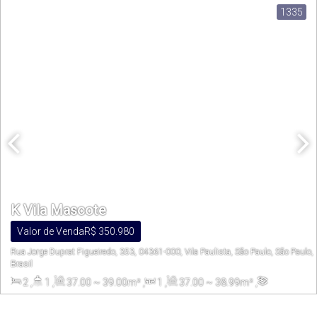
1335
K Vila Mascote
Valor de Venda
R$
350.980
Rua Jorge Duprat Figueiredo, 353, 04361-000, Vila Paulista, São Paulo, São Paulo,
Brasil
2
,
1
,
37
.00
~ 39
.00
m²
,
1
,
37
.00
~ 38
.99
m²
,
3572
.30
m²