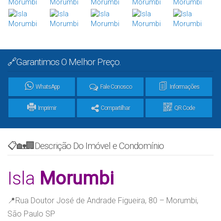
🔗Garantimos O Melhor Preço.
WhatsApp
Fale Conosco
Informações
Imprimir
Compartilhar
QR Code
📋🏡🏢Descrição Do Imóvel e Condomínio
Isla
Morumbi
📍Rua Doutor José de Andrade Figueira, 80 – Morumbi,
São Paulo SP