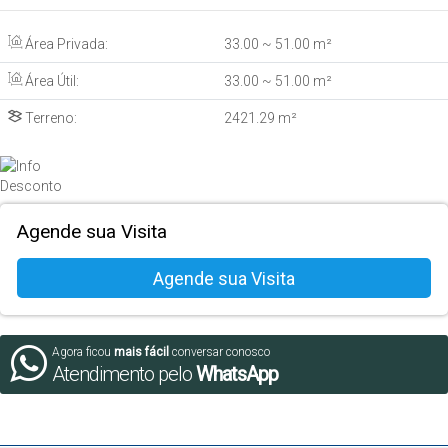
Área Privada:
33
.00
~ 51
.00
m²
Área Útil:
33
.00
~ 51
.00
m²
Terreno:
2421
.29
m²
Agende sua Visita
Agora ficou
mais fácil
conversar conosco
Atendimento pelo
WhatsApp