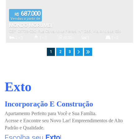
687.000
R$
Vendas a partir de
MONDO MORUMBI
CEP: 05728-030
,
Rua Carvalho de Freitas
,
N°:
285
,
Vila Andrade
,
São
Paulo
,
São Paulo
,
Brasil
2 ~ 3
1 ~ 3
65
.00
~
1
1 ~ 2
82
.00
m²
Dormitório(s)
Banheiro(s)
Privativo:
Sala(s)
Suíte(s)
1
2
3
139
.58
~
1 ~ 2
65
.00
~
4700
.00
m²
228
.52
m²
82
.00
m²
Total:
Vaga(s)
Útil:
Terreno:
Exto
Incorporação E Construção
Apartamento Perfeito para Você e Sua Família.
Acesse e Encontre seu Novo Lar! Empreendimentos de Alto
Padrão e Qualidade.
Escolha seu
Exto
!