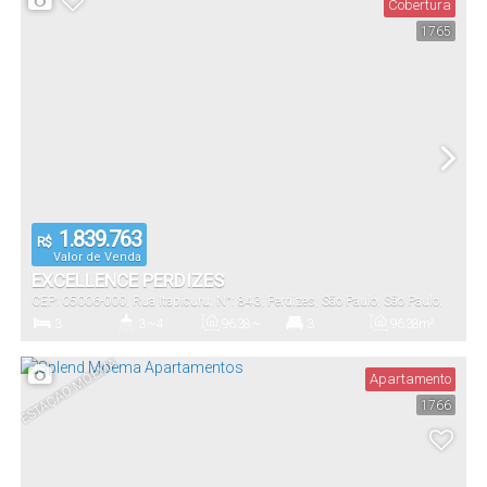
Cobertura
1765
33
.00
~
3000
.00
m²
202
.00
m²
Útil:
Terreno:
1.839.763
R$
Valor de Venda
EXCELLENCE PERDIZES
CEP: 05006-000
,
Rua Itapicuru
,
N°:
843
,
Perdizes
,
São Paulo
,
São Paulo
,
Brasil
3
3 ~ 4
96
.38
~
3
96
.38
m²
184
.55
m²
Dormitório(s)
Banheiro(s)
Privativo:
Suíte(s)
Total:
ESTAÇÃO MOEMA
Apartamento
1766
1 ~ 2
96
.38
~
184
.55
m²
Vaga(s)
Útil: