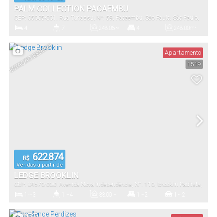
PALM COLLECTION PACAEMBU
CEP: 05005-001
,
Rua Turiassu
,
N°:
59
,
Pacaembu
,
São Paulo
,
São Paulo
,
Brasil
4
7
248
.06
~
4
248
.00
m²
345
.05
m²
Dormitório(s)
Banheiro(s)
Privativo:
Suíte(s)
Total:
ESTAÇÃO BERRINI
Apartamento
1519
3 ~ 4
248
.00
~
2122
.00
m²
288
.00
m²
Vaga(s)
Útil:
Terreno:
622.874
R$
Vendas a partir de
LEDGE BROOKLIN
CEP: 04570-000
,
Avenida Nova Independência
,
N°:
110
,
Brooklin Paulista
,
São Paulo
,
São Paulo
,
Brasil
1 ~ 3
1 ~ 4
33
.00
~
1 ~ 2
1 ~ 2
202
.00
m²
Dormitório(s)
Banheiro(s)
Privativo:
Suíte(s)
Vaga(s)