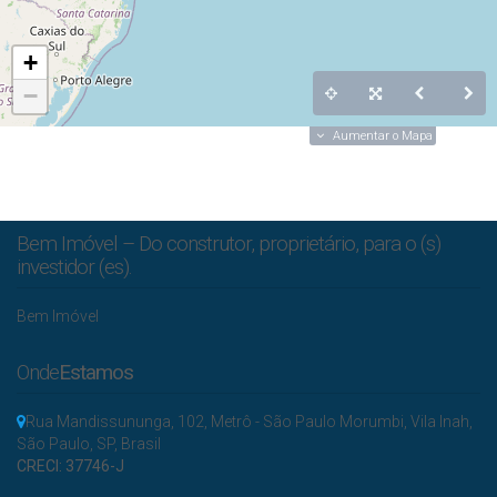
+
−
Aumentar o Mapa
Bem Imóvel – Do construtor, proprietário, para o (s)
investidor (es).
Bem Imóvel
Onde
Estamos
Rua Mandissununga
,
102
,
Metrô - São Paulo Morumbi
,
Vila Inah
,
São Paulo
,
SP
,
Brasil
CRECI: 37746-J