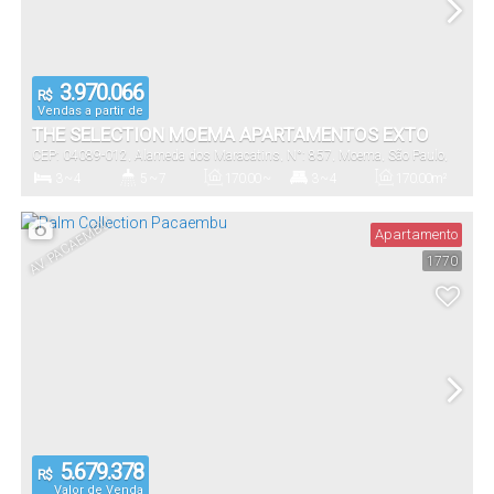
3.970.066
R$
Vendas a partir de
THE SELECTION MOEMA APARTAMENTOS EXTO
CEP: 04089-012
,
Alameda dos Maracatins
,
N°:
857
,
Moema
,
São Paulo
,
São Paulo
,
Brasil
3 ~ 4
5 ~ 7
170
.00
~
3 ~ 4
170
.00
m²
340
.00
m²
Dormitório(s)
Banheiro(s)
Privativo:
Suíte(s)
Total:
AV. PACAEMBU
Apartamento
1770
2 ~ 4
170
.00
~
2818
.00
m²
340
.00
m²
Vaga(s)
Útil:
Terreno:
5.679.378
R$
Valor de Venda