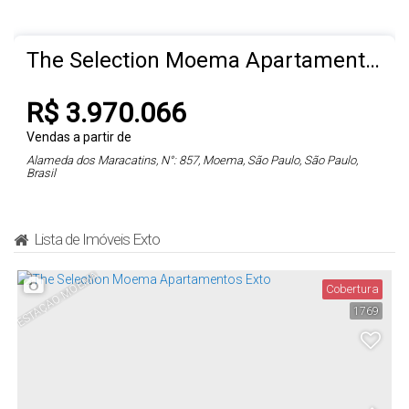
The Selection Moema Apartamentos Exto
R$
3.970.066
Vendas a partir de
Alameda dos Maracatins
,
N°:
857
,
Moema
,
São Paulo
,
São Paulo
,
Brasil
3 ~ 4
5 ~ 7
170
.00
~ 340
.00
m²
3 ~ 4
Lista de Imóveis Exto
ESTAÇÃO MOEMA
Cobertura
170
.00
m²
2 ~ 4
170
.00
~ 340
.00
m²
1769
2818
.00
m²