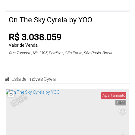
On The Sky Cyrela by YOO
R$
3.038.059
Valor de Venda
Rua Turiassu
,
N°:
1305
,
Perdizes
,
São Paulo
,
São Paulo
,
Brasil
1 ~ 3
1 ~ 4
29
.00
~ 162
.00
m²
1
1 ~ 3
Lista de Imóveis Cyrela
E
S
T
A
Ã
O
P
E
R
DI
Z
E
Apartamento
1 ~ 3
29
.00
~ 162
.00
m²
6000
.00
m²
Ç
S
1421