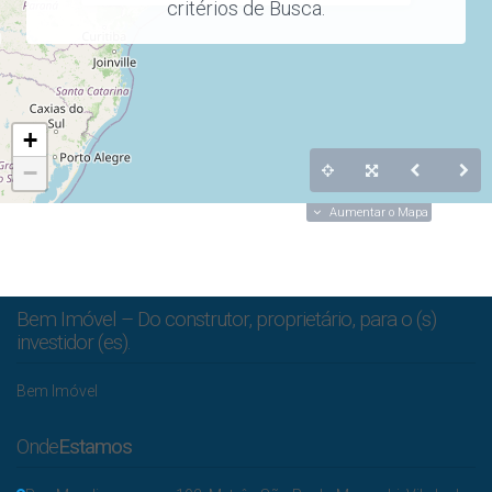
critérios de Busca.
+
−
Aumentar o Mapa
Bem Imóvel – Do construtor, proprietário, para o (s)
investidor (es).
Bem Imóvel
Onde
Estamos