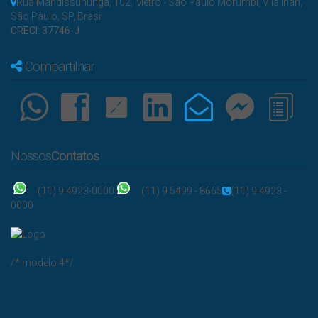
Rua Mandissununga
,
102
,
Metrô - São Paulo Morumbi
,
Vila Inah
,
São Paulo
,
SP
,
Brasil
CRECI: 37746-J
Compartilhar
Nossos
Contatos
(11) 9 4923-0000
(11) 9 5499 - 8665
(11) 9 4923 -
0000
/* modelo 4*/