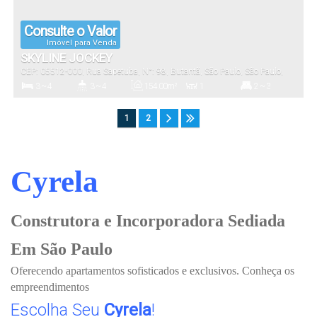
Consulte o Valor
Imóvel para Venda
SKYLINE JOCKEY
CEP: 05512-000
,
Rua Sapetuba
,
N°:
98
,
Butantã
,
São Paulo
,
São Paulo
,
Brasil
3 ~ 4
3 ~ 4
154
.00
m²
1
2 ~ 3
Dormitório(s)
Banheiro(s)
Privativo:
Sala(s)
Suíte(s)
1
2
2
154
.00
m²
3925
.00
m²
Vaga(s)
Útil:
Terreno:
Cyrela
Construtora e Incorporadora Sediada
Em São Paulo
Oferecendo apartamentos sofisticados e exclusivos. Conheça os
empreendimentos
Escolha Seu
Cyrela
!