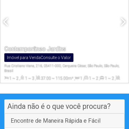
Contemporâneo Jardins
Imóvel para Venda
Consulte o Valor
Rua Cristiano Viana, 216, 05411-000, Cerqueira César, São Paulo, São Paulo,
Brasil
1 ~ 2
,
1 ~ 3
,
37
.00
~ 115
.00
m²
,
1
,
1 ~ 2
,
1 ~ 2
,
37
.00
~ 115
.00
m²
,
1641
.30
m²
Ainda não é o que você procura?
Encontre de Maneira Rápida e Fácil