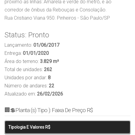
próximo as linhas: Amarela e verde do metrô, e ao
corredor de ônibus da Rebouças e Consolação.
Rua Cristiano Viana 950. Pinheiros - São Paulo/SP
Status: Pronto
Lançamento:
01/06/2017
Entrega:
01/01/2020
Área do terreno:
3.829 m²
Total de unidades:
262
Unidades por andar:
8
Número de andares:
22
Atualizado em:
26/02/2026
🏢💲Planta (s) Tipo ): Faixa De Preço R$
Tipologia E Valores R$