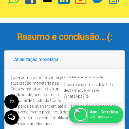
Resumo e conclusão...(:
Atualização monetária
Toda compra de imóvel na planta tem aplicação de
atualização monetária nas parcelas e no saldo devedor.
Quer receber mais detalhes
Cada construtora utiliza um índice diferente para cada
deste imóvel em seu
modalidade, sendo o mais comum o INCC – Índice
WhatsApp? 👋
Nacional de Custo da Construção. Esse índice é aplicado
nas parcelas que vencem até o Habite-se. Se tiver parcelas
Ane - Corretora
com vencimento posterior à data da expedição do Habite-
●
Online agora
se, normalmente o índice utilizado é o IGP-M – Índice Geral
de Preços ao Mercado.