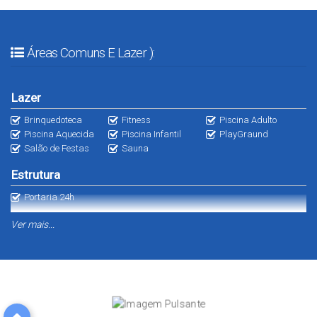
Áreas Comuns E Lazer ):
Lazer
Brinquedoteca
Fitness
Piscina Adulto
Piscina Aquecida
Piscina Infantil
PlayGraund
Salão de Festas
Sauna
Estrutura
Portaria 24h
Destaques
Ver mais...
Terraço Gourmet
Varanda