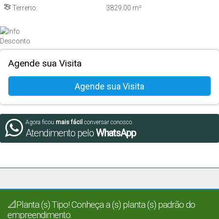
Terreno:
3829
.00
m²
Agende sua Visita
Agora ficou
mais fácil
conversar conosco
Atendimento pelo
WhatsApp
📐Planta (s) Tipo! Conheça a (s) planta (s) padrão do
empreendimento.