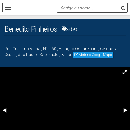
Benedito Pinheiros
286
Rua Cristiano Viana
,
N°:
950
,
Estação Oscar Freire
,
Cerqueira
César
,
São Paulo
,
São Paulo
,
Brasil
Abrir no Google Maps