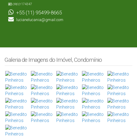
CRECI
174347
+55 (11) 95499-8665
lucianelucania@gmail.com
Galeria de Imagens do Imóvel, Condomínio