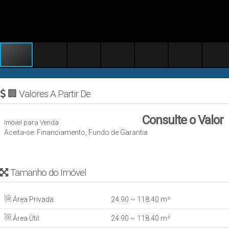
🏢 Valores A Partir De
Consulte o Valor
Imóvel para Venda
Aceita-se: Financiamento, Fundo de Garantia
Tamanho do Imóvel
Área Privada:
24
.90
~ 118
.40
m²
Área Útil:
24
.90
~ 118
.40
m²