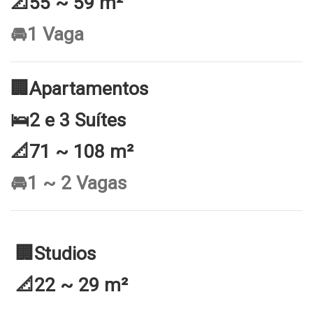
📐55 ~ 59 m²
🚘1 Vaga
🏢Apartamentos
🛌2 e 3 Suítes
📐71 ~ 108 m²
🚘1 ~ 2 Vagas
🏢Studios
📐22 ~ 29 m²