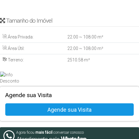
Tamanho do Imóvel
Área Privada:
22
.00
~ 108
.00
m²
Área Útil:
22
.00
~ 108
.00
m²
Terreno:
2510
.58
m²
Agende sua Visita
Agora ficou
mais fácil
conversar conosco