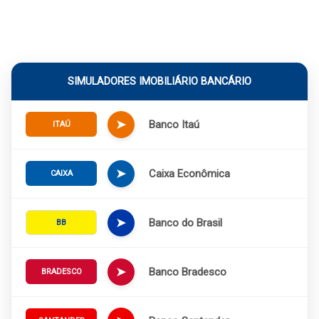
SIMULADORES IMOBILIÁRIO BANCÁRIO
➤
Banco Itaú
ITAÚ
➤
Caixa Econômica
CAIXA
➤
Banco do Brasil
BB
➤
Banco Bradesco
BRADESCO