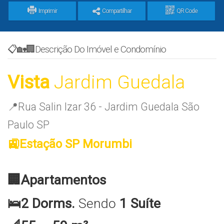
Imprimir
Compartilhar
QR Code
📋🏡🏢Descrição Do Imóvel e Condomínio
Vista
Jardim Guedala
📍Rua Salin Izar 36 - Jardim Guedala São
Paulo SP
🚉Estação SP Morumbi
🏢Apartamentos
🛌2 Dorms.
Sendo
1 Suíte