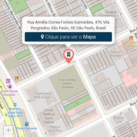
restrição de subsídios.
Faixa 4: Até R$ 13.000,00 (Venda: R$ 600.000)
Rua Amélia Correa Fontes Guimarães, 479, Vila
Taxas de juros nominal ao ano de 10,0%.
Progredior, São Paulo, SP, São Paulo, Brasil
Clique para ver o
Mapa
+