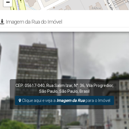
−
Imagem da Rua do Imóvel
CEP: 05617-040
,
Rua Salim Izar
,
N°:
36
,
Vila Progredior
,
São Paulo
,
São Paulo
,
Brasil
Clique aqui e veja a
Imagem da Rua
para o Imóvel