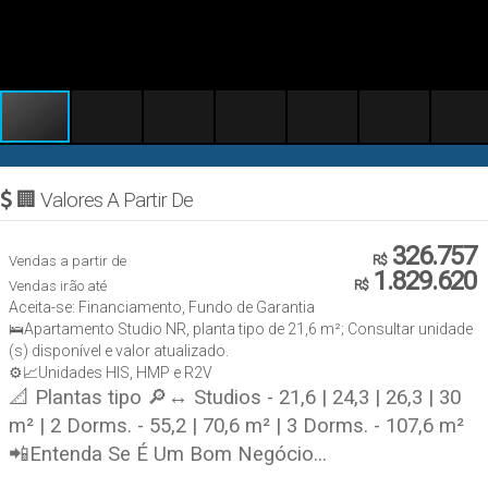
🏢 Valores A Partir De
326.757
Vendas a partir de
R$
1.829.620
Vendas irão até
R$
Aceita-se: Financiamento, Fundo de Garantia
🛌Apartamento Studio NR, planta tipo de 21,6 m²; Consultar unidade
(s) disponível e valor atualizado.
⚙️📈Unidades HIS, HMP e R2V
📐 Plantas tipo 🔎↔ Studios - 21,6 | 24,3 | 26,3 | 30
m² | 2 Dorms. - 55,2 | 70,6 m² | 3 Dorms. - 107,6 m²
📲Entenda Se É Um Bom Negócio...