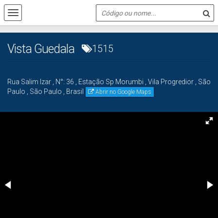
Vista Guedala
1515
Rua Salim Izar
,
N°:
36
,
Estação Sp Morumbi
,
Vila Progredior
,
São
Paulo
,
São Paulo
,
Brasil
Abrir no Google Maps