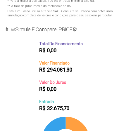
* Para a maioria dos casos, 10% é a entrada mínima exigida.
** A taxa de juros média do mercado é de 0%.
Esta simulação utiliza a tabela
SAC
. Consulte seu banco para obter uma
simulação completa de valores e condições para o seu caso em particular.
👨‍💻Simule E Compare! PRICE⚙️
Total Do Financiamento
R$
0,00
Valor Financiado
R$
294.081,30
Valor Do Juros
R$
0,00
Entrada
R$
32.675,70