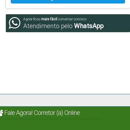
Agora ficou
mais fácil
conversar conosco
Atendimento pelo
WhatsApp
Fale Agora! Corretor (a) Online