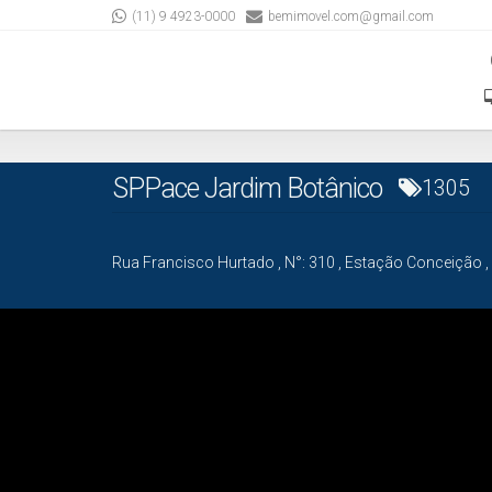
(11) 9 4923-0000
bemimovel.com@gmail.com
SPPace Jardim Botânico
1305
Rua Francisco Hurtado
,
N°:
310
,
Estação Conceição
,