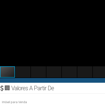
🏢 Valores A Partir De
Imóvel para Venda