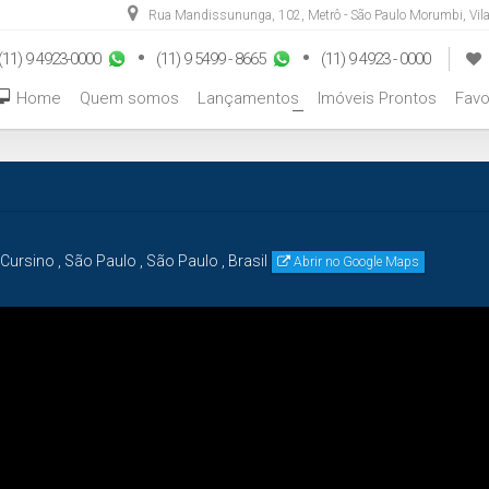
Rua Mandissununga
,
102
,
Metrô - São Paulo Morumbi
,
Vil
(11) 9 4923-0000
(11) 9 5499 - 8665
(11) 9 4923 - 0000
Home
Quem somos
Lançamentos
Imóveis Prontos
Favo
+
Cursino
,
São Paulo
,
São Paulo
,
Brasil
Abrir no Google Maps