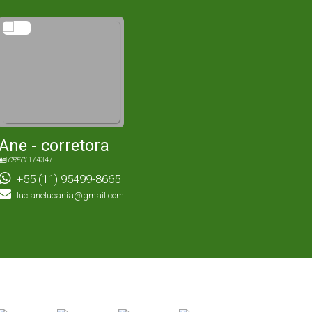
Ane - corretora
CRECI
174347
+55 (11) 95499-8665
lucianelucania@gmail.com