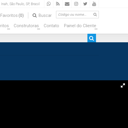
a Inah
,
São Paulo
,
SP
,
Brasil
Favoritos
(0)
Buscar
ritos
Construtoras
Contato
Painel do Cliente
+
+
+