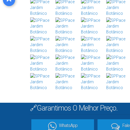
🔗Garantimos O Melhor Preço.
WhatsApp
Fal