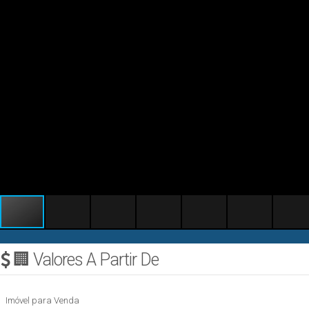
🏢 Valores A Partir De
Imóvel para Venda