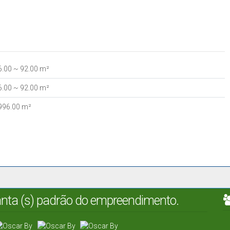
6
.00
~ 92
.00
m²
6
.00
~ 92
.00
m²
996
.00
m²
lanta (s) padrão do empreendimento.