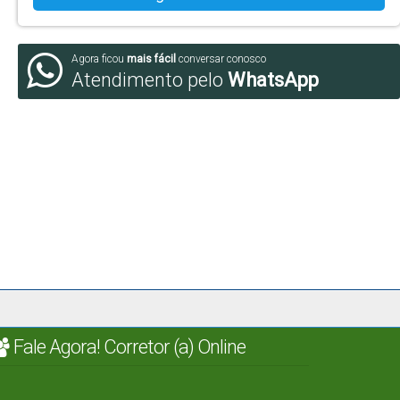
Agora ficou
mais fácil
conversar conosco
Atendimento pelo
WhatsApp
Fale Agora! Corretor (a) Online