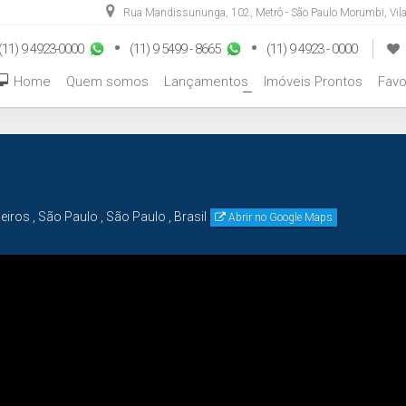
Rua Mandissununga
,
102
,
Metrô - São Paulo Morumbi
,
Vil
(11) 9 4923-0000
(11) 9 5499 - 8665
(11) 9 4923 - 0000
Home
Quem somos
Lançamentos
Imóveis Prontos
Favo
+
eiros
,
São Paulo
,
São Paulo
,
Brasil
Abrir no Google Maps