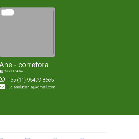
Ane - corretora
CRECI
174347
+55 (11) 95499-8665
lucianelucania@gmail.com