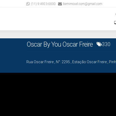
(11) 9 4923-0000
bemimovel.com@gmail.com
Oscar By You Oscar Freire
330
Rua Oscar Freire
,
N°:
2295
,
Estação Oscar Freire
,
Pinh