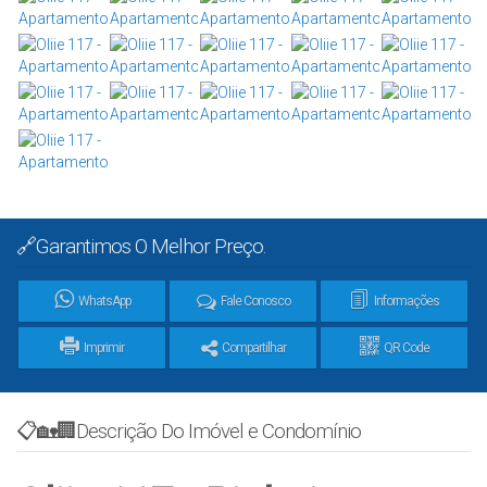
🔗Garantimos O Melhor Preço.
WhatsApp
Fale Conosco
Informações
Imprimir
Compartilhar
QR Code
📋🏡🏢Descrição Do Imóvel e Condomínio