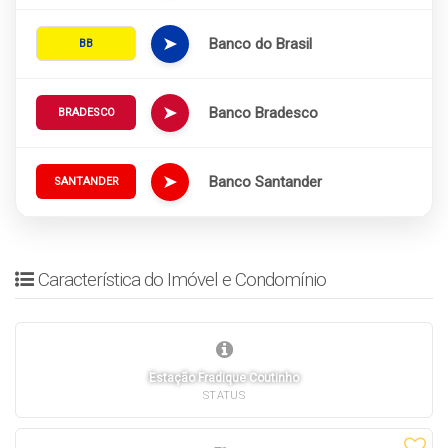
➤
Banco do Brasil
BB
➤
Banco Bradesco
BRADESCO
➤
Banco Santander
SANTANDER
Característica do Imóvel e Condomínio
Estação Fradique Coutinho
STATUS