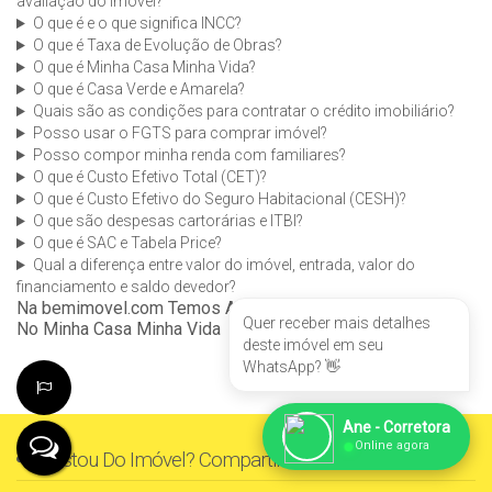
avaliação do imóvel?
O que é e o que significa INCC?
O que é Taxa de Evolução de Obras?
O que é Minha Casa Minha Vida?
O que é Casa Verde e Amarela?
Quais são as condições para contratar o crédito imobiliário?
Posso usar o FGTS para comprar imóvel?
Posso compor minha renda com familiares?
O que é Custo Efetivo Total (CET)?
O que é Custo Efetivo do Seguro Habitacional (CESH)?
O que são despesas cartorárias e ITBI?
O que é SAC e Tabela Price?
Qual a diferença entre valor do imóvel, entrada, valor do
financiamento e saldo devedor?
Na bemimovel.com Temos Apartamentos Que Se Enquadra
Quer receber mais detalhes
No Minha Casa Minha Vida
deste imóvel em seu
WhatsApp? 👋
Ane - Corretora
●
Online agora
Gostou Do Imóvel? Compartilhe