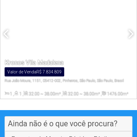
Kronos Vila Madalena
Valor de Venda
R$
7.834.809
Rua João Moura, 1151, 05412-002, Pinheiros, São Paulo, São Paulo, Brasil
1
,
1
,
32
.00
~ 38
.00
m²
,
32
.00
~ 38
.00
m²
,
1476
.00
m²
Ainda não é o que você procura?