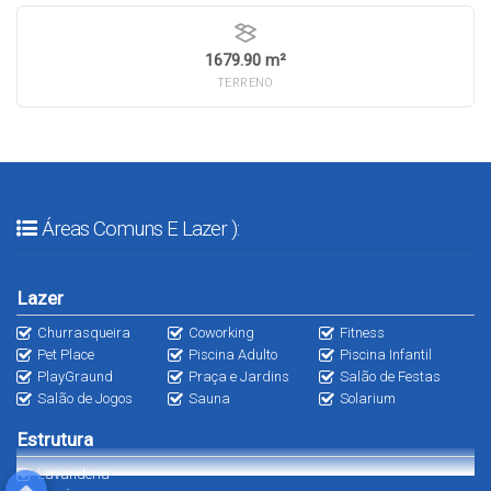
1679.90 m²
TERRENO
Áreas Comuns E Lazer ):
Lazer
Churrasqueira
Coworking
Fitness
Pet Place
Piscina Adulto
Piscina Infantil
PlayGraund
Praça e Jardins
Salão de Festas
Salão de Jogos
Sauna
Solarium
Estrutura
Lavanderia