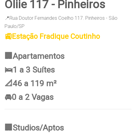
Oliie 117 - Pinheiros
📍Rua Doutor Fernandes Coelho 117. Pinheiros - São
Paulo/SP
🚉Estação Fradique Coutinho
🏢Apartamentos
🛌1 a 3 Suítes
📐46 a 119 m²
🚘0 a 2 Vagas
🏢Studios/Aptos