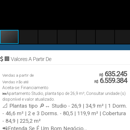
🏢 Valores A Partir De
635.245
Vendas a partir de
R$
6.559.384
Vendas irão até
R$
Aceita-se: Financiamento
🛌Apartamento Studio, planta tipo de 26,9 m²; Consultar unidade (s)
disponível e valor atualizado.
📐 Plantas tipo 🔎↔ Studio - 26,9 | 34,9 m² | 1 Dorm.
- 46,6 m² | 2 e 3 Dorms. - 80,5 | 119,9 m² | Cobertura
- 84,9 | 225,2 m²
📲Entenda Se É Um Bom Negócio...