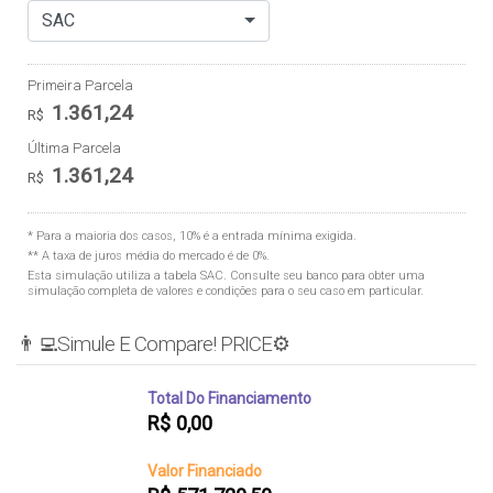
SAC
Primeira Parcela
1.361,24
R$
Última Parcela
1.361,24
R$
* Para a maioria dos casos, 10% é a entrada mínima exigida.
** A taxa de juros média do mercado é de 0%.
Esta simulação utiliza a tabela
SAC
. Consulte seu banco para obter uma
simulação completa de valores e condições para o seu caso em particular.
👨‍💻Simule E Compare! PRICE⚙️
Total Do Financiamento
R$
0,00
Valor Financiado