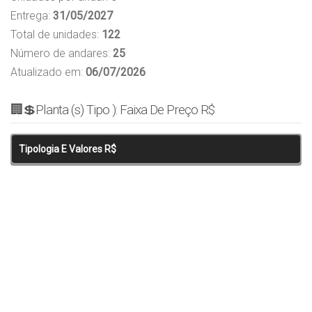
Entrega:
31/05/2027
Total de unidades:
122
Número de andares:
25
Atualizado em:
06/07/2026
🏢💲Planta (s) Tipo ): Faixa De Preço R$
Tipologia E Valores R$