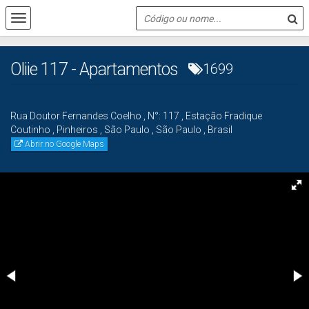
Oliie 117 - Apartamentos
1699
Rua Doutor Fernandes Coelho
,
N°:
117
,
Estação Fradique
Coutinho
,
Pinheiros
,
São Paulo
,
São Paulo
,
Brasil
Abrir no Google Maps