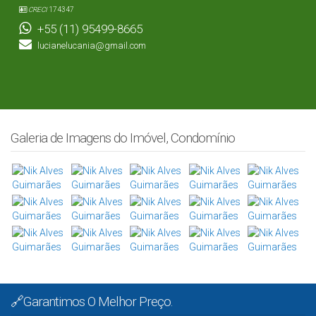
CRECI
174347
+55 (11) 95499-8665
lucianelucania@gmail.com
Galeria de Imagens do Imóvel, Condomínio
🔗Garantimos O Melhor Preço.