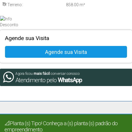
Terreno:
858
.00
m²
Agende sua Visita
Agora ficou
mais fácil
conversar conosco
Atendimento pelo
WhatsApp
📐Planta (s) Tipo! Conheça a (s) planta (s) padrão do
empreendimento.