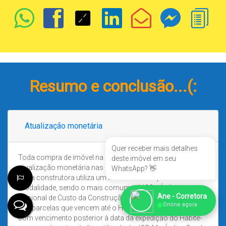
Resumo e conclusão...(:
Atualização monetária
Quer receber mais detalhes
Toda compra de imóvel na planta tem aplicação de
deste imóvel em seu
atualização monetária nas parcelas e no saldo devedor.
WhatsApp? 👋
Cada construtora utiliza um índice diferente para cada
modalidade, sendo o mais comum o INCC – Índice
Ane - Corretora
Nacional de Custo da Construção. Esse índice é aplicado
●
Online agora
nas parcelas que vencem até o Habite-se. Se tiver parcelas
com vencimento posterior à data da expedição do Habite-