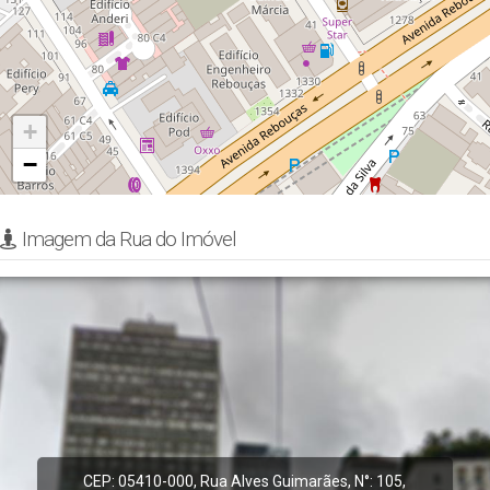
+
−
Imagem da Rua do Imóvel
CEP: 05410-000
,
Rua Alves Guimarães
,
N°:
105
,