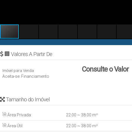
🏢 Valores A Partir De
Consulte o Valor
Imóvel para Venda
Aceita-se: Financiamento
Tamanho do Imóvel
Área Privada:
22
.00
~ 38
.00
m²
Área Útil:
22
.00
~ 38
.00
m²