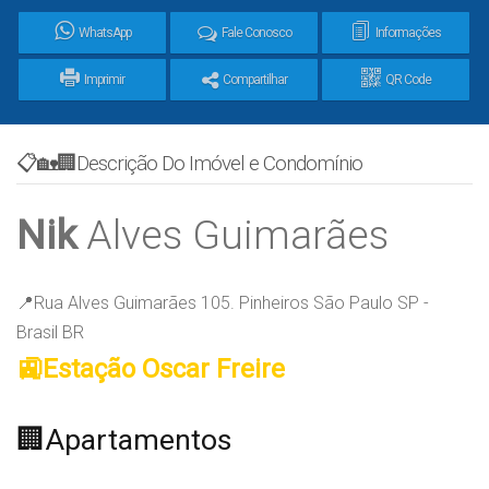
WhatsApp
Fale Conosco
Informações
Imprimir
Compartilhar
QR Code
📋🏡🏢Descrição Do Imóvel e Condomínio
Nik
Alves Guimarães​
📍Rua Alves Guimarães 105. Pinheiros São Paulo SP -
Brasil BR
🚉Estação Oscar Freire
🏢Apartamentos