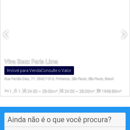
Viva Benx Faria Lima
Imóvel para Venda
Consulte o Valor
Rua Fernão Dias, 71, 05427-010, Pinheiros, São Paulo, São Paulo, Brasil
1
,
1
,
24
.00
~ 28
.00
m²
,
24
.00
~ 28
.00
m²
,
1948
.89
m²
Ainda não é o que você procura?