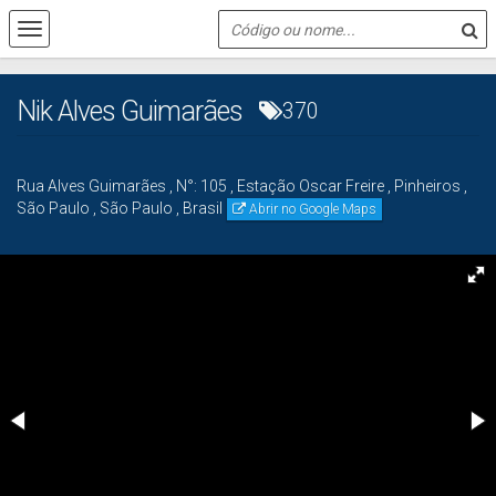
Nik Alves Guimarães
370
Rua Alves Guimarães
,
N°:
105
,
Estação Oscar Freire
,
Pinheiros
,
São Paulo
,
São Paulo
,
Brasil
Abrir no Google Maps