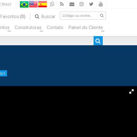
,
Brasil
Favoritos
(0)
Buscar
ritos
Construtoras
Contato
Painel do Cliente
+
+
+
Maps