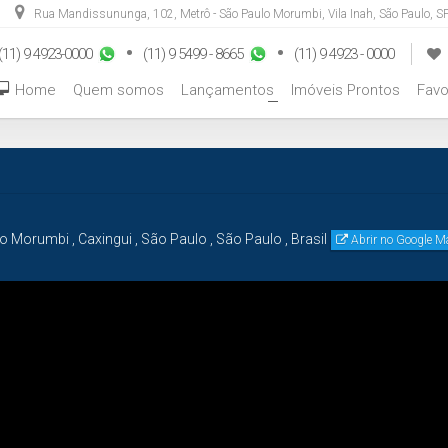
Rua Mandissununga
,
102
,
Metrô - São Paulo Morumbi
,
Vila Inah
,
São Paulo
,
SP
(11) 9 4923-0000
(11) 9 5499 - 8665
(11) 9 4923 - 0000
Home
Quem somos
Lançamentos
Imóveis Prontos
Favo
+
lo Morumbi
,
Caxingui
,
São Paulo
,
São Paulo
,
Brasil
Abrir no Google 