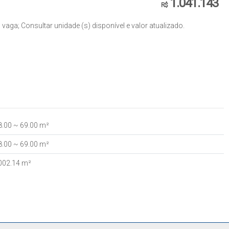
1.041.143
R$
vaga; Consultar unidade (s) disponível e valor atualizado.
8
.00
~ 69
.00
m²
8
.00
~ 69
.00
m²
002
.14
m²