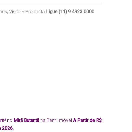
ões, Visita E Proposta
Ligue (11) 9 4923 0000
8 m²
no
Mirã Butantã
na Bem Imóvel
A Partir de R$
e 2026.