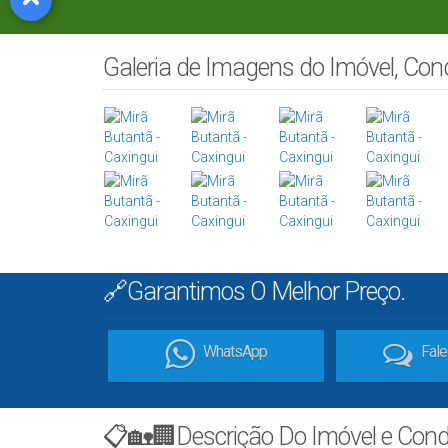
Galeria de Imagens do Imóvel, Co
🔗Garantimos O Melhor Preço.
WhatsApp
Fal
📋🏡🏢Descrição Do Imóvel e Con