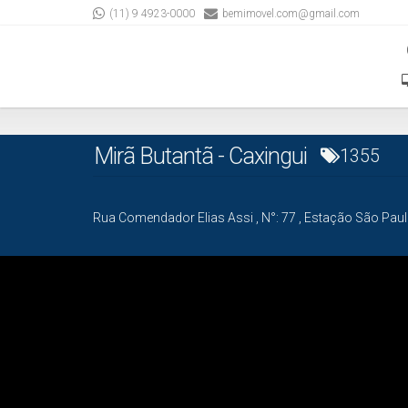
(11) 9 4923-0000
bemimovel.com@gmail.com
Mirã Butantã - Caxingui
1355
Rua Comendador Elias Assi
,
N°:
77
,
Estação São Pau