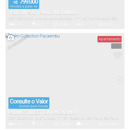
799.000
R$
Vendas a partir de
YELLOW SÃO PAULO MORUMBI
CEP: 05618-000
,
Avenida Jorge João Saad
,
N°:
145
,
Vila Progredior
,
São
Paulo
,
São Paulo
,
Brasil
2 ~ 3
1 ~ 2
25
.00
~
1
25
.00
~
90
.80
m²
90
.80
m²
Dormitório(s)
Banheiro(s)
Privativo:
Sala(s)
Útil:
AV. PACAEMBU
Apartamento
1770
1718
.00
m²
Terreno:
Consulte o Valor
Imóvel para Venda
PALM COLLECTION PACAEMBU
CEP: 05005-001
,
Rua Turiassu
,
N°:
59
,
Pacaembu
,
São Paulo
,
São Paulo
,
Brasil
3 ~ 4
4 ~ 5
248
.00
~
3 ~ 4
248
.00
m²
288
.00
m²