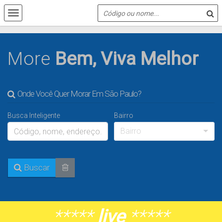
More
Bem,
Viva Melhor
Onde Você Quer Morar Em São Paulo?
Busca Inteligente
Bairro
Bairro
Buscar
*****
live
*****