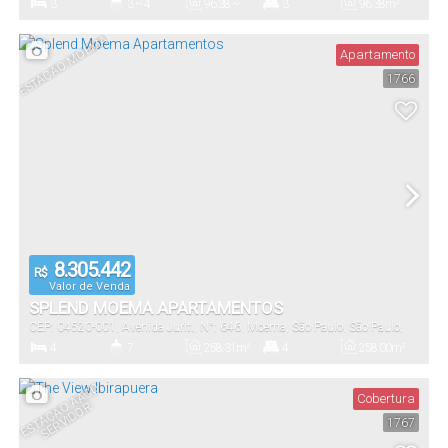
3
3 ~ 4
96
.38
~
3
96
.38
m²
184
.55
m²
Dormitório(s)
Banheiro(s)
Privativo:
Suíte(s)
Total:
ESTAÇÃO MOEMA
Apartamento
1766
1 ~ 2
96
.38
~
184
.55
m²
Vaga(s)
Útil:
8.305.442
R$
Valor de Venda
SPLEND MOEMA APARTAMENTOS
CEP: 04520-001
,
Avenida Juriti
,
N°:
646
,
Moema
,
São Paulo
,
São Paulo
,
Brasil
4
7
258
.31
m²
4
258
.00
m²
Dormitório(s)
Banheiro(s)
Privativo:
Suíte(s)
Total:
E
S
T
A
Ç
Ã
A
A
C
D
S
E
R
VI
D
O
Cobertura
O
R
1767
3 ~ 4
258
.00
m²