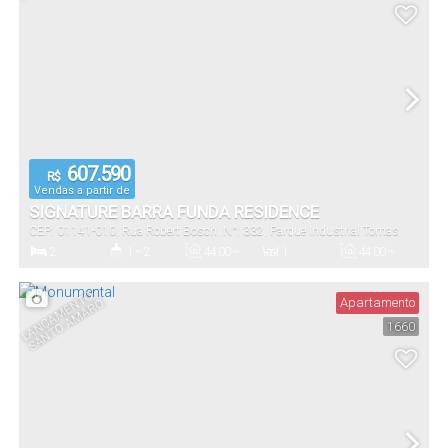
Terreno:
607.590
R$
Vendas a partir de
SIGNATURE BARRA FUNDA RESIDENCE
CEP: 01141-010
,
Rua Robert Bosch
,
N°:
332
,
Parque Industrial Tomas
Edson
,
São Paulo
,
São Paulo
,
Brasil
2
1 ~ 2
44
.00
~
1
44
.00
~
58
.00
m²
58
.00
m²
Dormitório(s)
Banheiro(s)
Privativo:
Sala(s)
Útil:
L
A
N
Ç
A
M
E
T
O -
S
A
N
T
O
A
M
A
R
Apartamento
N
O
1660
3275
.00
m²
Terreno: