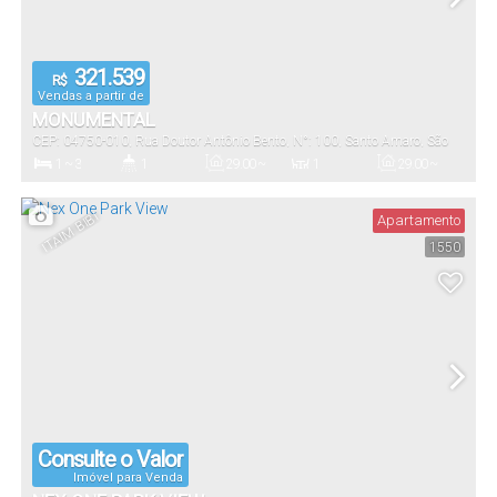
321.539
R$
Vendas a partir de
MONUMENTAL
CEP: 04750-010
,
Rua Doutor Antônio Bento
,
N°:
100
,
Santo Amaro
,
São
Paulo
,
São Paulo
,
Brasil
1 ~ 3
1
29
.00
~
1
29
.00
~
75
.00
m²
75
.00
m²
Dormitório(s)
Banheiro(s)
Privativo:
Sala(s)
Útil:
ITAIM BIBI
Apartamento
1550
2000
.00
m²
Terreno:
Consulte o Valor
Imóvel para Venda