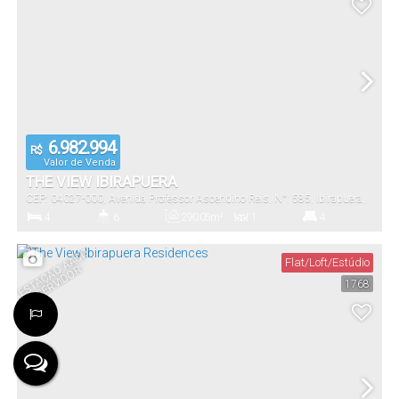
Vaga(s)
Útil:
6.982.994
R$
Valor de Venda
THE VIEW IBIRAPUERA
CEP: 04027-000
,
Avenida Professor Ascendino Reis
,
N°:
585
,
Ibirapuera
,
São Paulo
,
São Paulo
,
Brasil
4
6
290
.05
m²
1
4
Dormitório(s)
Banheiro(s)
Privativo:
Sala(s)
Suíte(s)
E
S
T
A
Ç
Ã
A
A
C
D
S
E
R
VI
D
O
Flat/Loft/Estúdio
O
R
1768
290
.00
m²
4
290
.00
~
575
.00
m²
Total:
Vaga(s)
Útil: