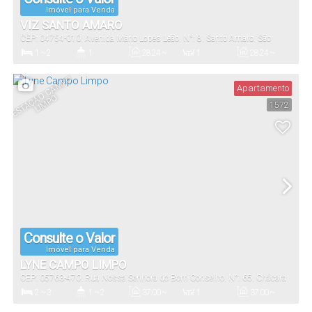
Imóvel para Venda
VIZ SANTO AMARO
CEP: 04754-010
,
Avenida Mário Lopes Leão
,
N°:
8
,
Santo Amaro
,
São
Paulo
,
São Paulo
,
Brasil
1 ~ 2
1
28
.24
~
1
28
.24
~
36
.87
m²
36
.87
m²
Dormitório(s)
Banheiro(s)
Privativo:
Sala(s)
Útil:
E
S
T
A
Ç
Ã
O
C
A
M
P
O
LI
M
P
Apartamento
O
1572
Consulte o Valor
Imóvel para Venda
LYNE CAMPO LIMPO
CEP: 05763-470
,
Rua Nossa Senhora do Bom Conselho
,
N°:
65
,
Chácara
Nossa Senhora do Bom Conselho
,
São Paulo
,
São Paulo
,
Brasil
2 ~ 3
1 ~ 2
37
.00
~
1
37
.00
~
56
.00
m²
56
.00
m²
Dormitório(s)
Banheiro(s)
Privativo:
Sala(s)
Útil: