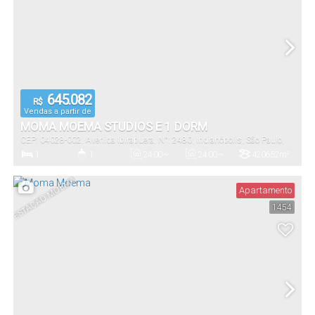
645.082
R$
Vendas a partir de
MOMA MOEMA STUDIOS E 1 DORM
CEP: 04028-002
,
Avenida Ibirapuera
,
N°:
2480
,
Indianópolis
,
São Paulo
,
São Paulo
,
Brasil
1
1
24
.00
~
24
.00
~
4206
.52
m²
30
.00
m²
30
.00
m²
Dormitório(s)
Banheiro(s)
Privativo:
Útil:
Terreno:
ESTAÇÃO MOEMA
Apartamento
1454