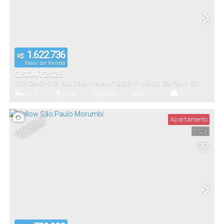
1.622.736
R$
Valor de Venda
OSCAR 2525
CEP: 05409-012
,
Rua Oscar Freire
,
N°:
2525
,
Pinheiros
,
São Paulo
,
São
Paulo
,
Brasil
2 ~ 3
2 ~ 4
86
.00
~
1
1 ~ 3
185
.00
m²
Dormitório(s)
Banheiro(s)
Privativo:
Sala(s)
Suíte(s)
E
S
T
A
Ç
O
S
P
M
O
R
U
M
Apartamento
Ã
BI
1328
1 ~ 2
86
.00
~
185
.00
m²
Vaga(s)
Útil: