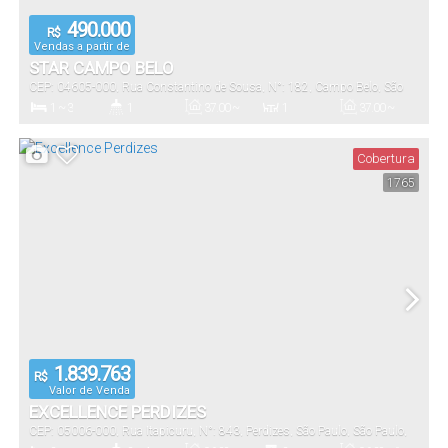
490.000
R$
Vendas a partir de
STAR CAMPO BELO
CEP: 04605-000
,
Rua Constantino de Sousa
,
N°:
182
,
Campo Belo
,
São
Paulo
,
São Paulo
,
Brasil
1 ~ 3
1
37
.00
~
1
37
.00
~
75
.00
m²
75
.00
m²
Dormitório(s)
Banheiro(s)
Privativo:
Sala(s)
Útil:
Cobertura
1765
1600
.00
m²
Terreno:
1.839.763
R$
Valor de Venda
EXCELLENCE PERDIZES
CEP: 05006-000
,
Rua Itapicuru
,
N°:
843
,
Perdizes
,
São Paulo
,
São Paulo
,
Brasil