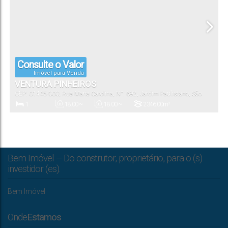
Consulte o Valor
Imóvel para Venda
VENTURA PINHEIROS
CEP: 01445-000
,
Rua Maria Carolina
,
N°:
692
,
Jardim Paulistano
,
São
Paulo
,
São Paulo
,
Brasil
1
18
.00
~
18
.00
~
2346
.00
m²
30
.00
m²
30
.00
m²
Dormitório(s)
Privativo:
Útil:
Terreno:
Bem Imóvel – Do construtor, proprietário, para o (s)
investidor (es).
Bem Imóvel
Onde
Estamos