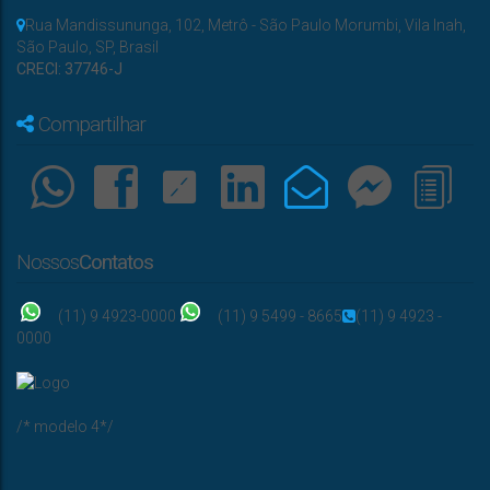
Rua Mandissununga
,
102
,
Metrô - São Paulo Morumbi
,
Vila Inah
,
São Paulo
,
SP
,
Brasil
CRECI: 37746-J
Compartilhar
Nossos
Contatos
(11) 9 4923-0000
(11) 9 5499 - 8665
(11) 9 4923 -
0000
/* modelo 4*/