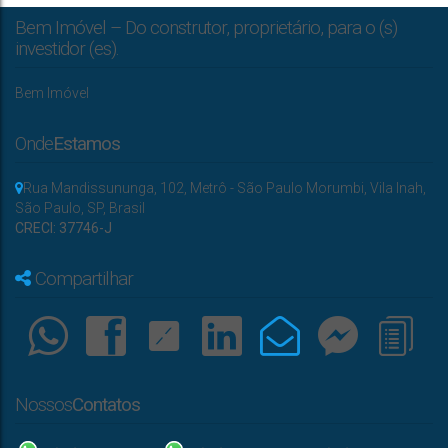
Bem Imóvel – Do construtor, proprietário, para o (s)
investidor (es).
Bem Imóvel
Onde
Estamos
Rua Mandissununga
,
102
,
Metrô - São Paulo Morumbi
,
Vila Inah
,
São Paulo
,
SP
,
Brasil
CRECI: 37746-J
Compartilhar
Nossos
Contatos