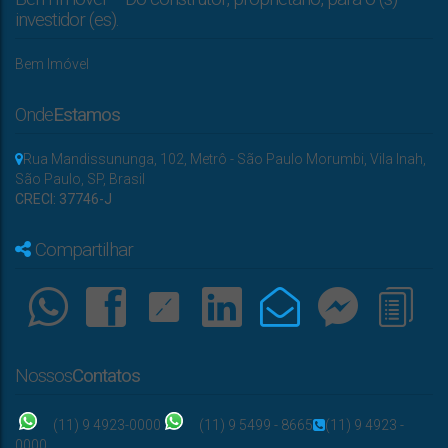
Útil:
Terreno:
investidor (es).
Bem Imóvel
Onde
Estamos
Rua Mandissununga
,
102
,
Metrô - São Paulo Morumbi
,
Vila Inah
,
São Paulo
,
SP
,
Brasil
CRECI: 37746-J
Compartilhar
Nossos
Contatos
(11) 9 4923-0000
(11) 9 5499 - 8665
(11) 9 4923 -
0000