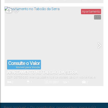
Dormitório(s)
Banheiro(s)
Privativo:
Sala(s)
Útil:
Apartamento
152
9040
.20
m²
Terreno:
Consulte o Valor
Imóvel para Venda
APARTAMENTO NO TABOÃO DA SERRA
CEP: 06755-260
,
Avenida José André de Moraes
,
Jardim Monte Alegre
,
Taboão da Serra
,
São Paulo
,
Brasil
2
1
51
.00
m²
1
2
Dormitório(s)
Banheiro(s)
Privativo:
Sala(s)
Vaga(s)
51
.00
m²
17426
.50
m²
Bem Imóvel – Do construtor, proprietário, para o (s)