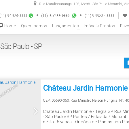
Rua Mandissununga
,
102
,
Metrô - São Paulo Morumbi
,
Vil
(11) 9 4923-0000
(11) 9 5499 - 8665
(11) 9 4923 - 0000
Home
Quem somos
Lançamentos
Imóveis Prontos
Favo
+
São Paulo - SP
NÇAMENTO
Château Jardin Harmonie
CEP: 05690-050
,
Rua Ministro Nelson Hungria
,
N°:
40
Château Jardin Harmonie - Tegra SP Rua Min
- São Paulo/SP Pontes / Estaiada / Morumb
m² 4 e 5 vagas Opções de Plantas tipo Planta
Suítes | 215 m² Planta 04 - 3 Suítes | 215 m² 