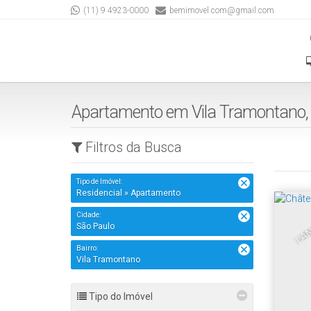
(11) 9 4923-0000
bemimovel.com@gmail.com
Apartamento em Vila Tramontano, 
Filtros da Busca
Tipo de Imóvel:
Residencial » Apartamento
LA
Cidade:
São Paulo
Bairro:
Vila Tramontano
Tipo do Imóvel