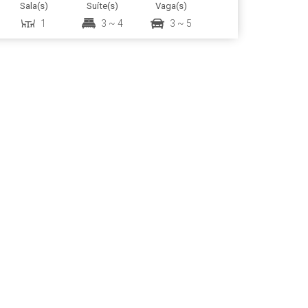
Útil:
Sala(s)
Suíte(s)
Vaga(s)
Ter
185
.00
~
1
3 ~ 4
3 ~ 5
45
355
.00
m²