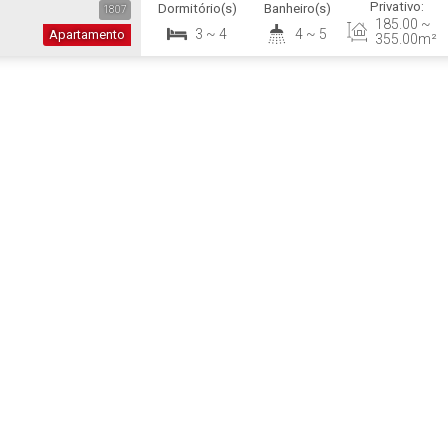
Privativo:
Dormitório(s)
Banheiro(s)
Planta 06 - 4 Suítes | 248 m² Outras...
1807
185
.00
~
3 ~ 4
4 ~ 5
Apartamento
355
.00
m²