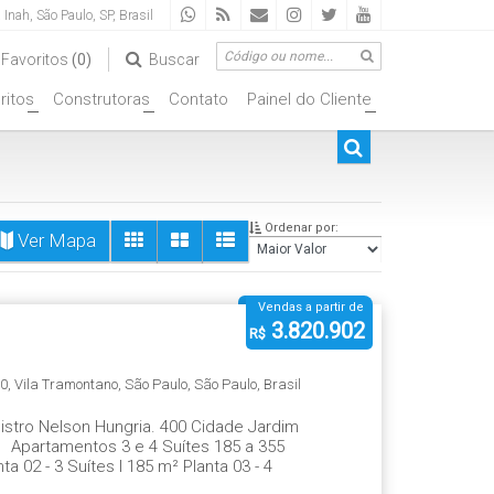
a Inah
,
São Paulo
,
SP
,
Brasil
Favoritos
(0)
Buscar
ritos
Construtoras
Contato
Painel do Cliente
+
+
+
Ordenar por:
Ver Mapa
Vendas a partir de
3.820.902
R$
0
,
Vila Tramontano
,
São Paulo
,
São Paulo
,
Brasil
istro Nelson Hungria. 400 Cidade Jardim
i Apartamentos 3 e 4 Suítes 185 a 355
 02 - 3 Suítes | 185 m² Planta 03 - 4
- opção Planta 05 - 4 Suítes | 248 m²