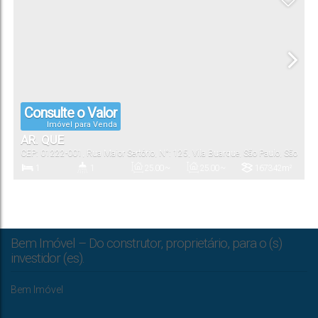
Consulte o Valor
Imóvel para Venda
AR. QUE
CEP: 01222-001
,
Rua Major Sertório
,
N°:
125
,
Vila Buarque
,
São Paulo
,
São
Paulo
,
Brasil
1
1
25
.00
~
25
.00
~
1673
.42
m²
37
.00
m²
37
.00
m²
Dormitório(s)
Banheiro(s)
Privativo:
Útil:
Terreno:
Bem Imóvel – Do construtor, proprietário, para o (s)
investidor (es).
Bem Imóvel