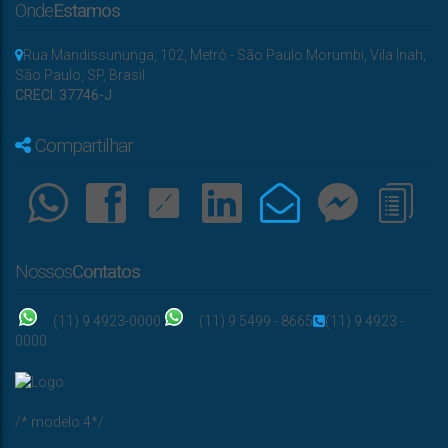
Onde
Estamos
Rua Mandissununga
,
102
,
Metrô - São Paulo Morumbi
,
Vila Inah
,
São Paulo
,
SP
,
Brasil
CRECI: 37746-J
Compartilhar
Nossos
Contatos
(11) 9 4923-0000
(11) 9 5499 - 8665
(11) 9 4923 -
0000
/* modelo 4*/