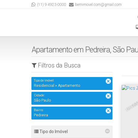
(11) 9 4923-0000
bemimovel.com@gmail.com
Apartamento em Pedreira, São Pau
Filtros da Busca
Tipo de Imóvel:
Residencial » Apartamento
ÚLTIM
Cidade:
São Paulo
Bairro:
Pedreira
Tipo do Imóvel