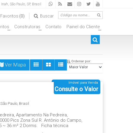
a Inah
,
São Paulo
,
SP
,
Brasil
Favoritos
(0)
Buscar
ritos
Construtoras
Contato
Painel do Cliente
+
+
+
Ordenar por:
Ver Mapa
Imóvel para Venda
Consulte o Valor
,
São Paulo
,
Brasil
edreira, Apartamento Na Pedreira,
 0000 Pics Zona Sul R. Antônio do Campo,
5 ~ 36 m² 2 Dorms. Ficha técnica
arumi Paisagismo Decoração: Studio