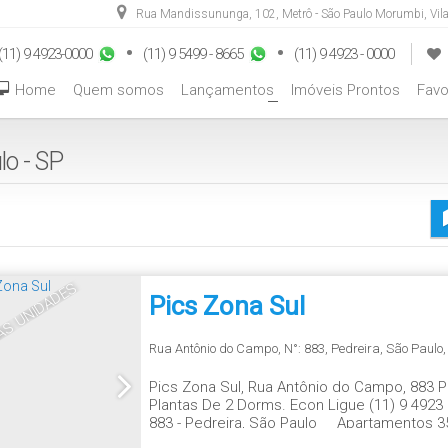
Rua Mandissununga
,
102
,
Metrô - São Paulo Morumbi
,
Vil
(11) 9 4923-0000
(11) 9 5499 - 8665
(11) 9 4923 - 0000
Home
Quem somos
Lançamentos
Imóveis Prontos
Favo
+
lo - SP
AS UNIDADES
Pics Zona Sul
Rua Antônio do Campo
,
N°:
883
,
Pedreira
,
São Paulo
Pics Zona Sul, Rua Antônio do Campo, 883 P
Plantas De 2 Dorms. Econ Ligue (11) 9 4923
883 - Pedreira, São Paulo Apartamentos 3
Arquitetura: Rubio & Luongo Paisagismo: H