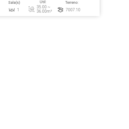
Útil:
Sala(s)
Terreno:
andares Tipologia: 2...
35
.00
~
1
7007
.10
m²
36
.00
m²